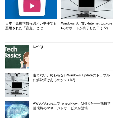
日本年金機構情報漏えい事件でも
Windows 8、古いInternet Explore
悪用された「盲点」とは
rのサポートが終了した日 (1/2)
NoSQL
進まない、終わらないWindows Updateのトラブル
に解決策はあるのか？ (1/2)
AWS／Azure上でTensorFlow、CNTKを――機械学
習環境のマネージドサービスが登場