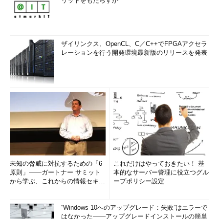
リットをもたらすか
ザイリンクス、OpenCL、C／C++でFPGAアクセラ
レーションを行う開発環境最新版のリリースを発表
未知の脅威に対抗するための「6
これだけはやっておきたい！ 基
原則」――ガートナー サミット
本的なサーバー管理に役立つグル
から学ぶ、これからの情報セキュ
ープポリシー設定
リティ対策
“Windows 10へのアップグレード：失敗”はエラーで
はなかった――アップグレードインストールの簡単