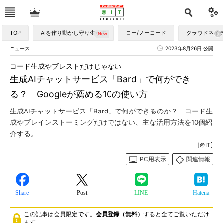
TOP
AIを作り動かし守り生かす
ロー/ノーコード
クラウドネイ
ニュース
2023年8月26日 公開
コード生成やブレストだけじゃない
生成AIチャットサービス「Bard」で何ができ
る？ Googleが薦める10の使い方
生成AIチャットサービス「Bard」で何ができるのか？ コード生
成やブレインストーミングだけではない、主な活用方法を10個紹
介する。
[＠IT]
PC用表示
関連情報
Share
Post
LINE
Hatena
この記事は会員限定です。
会員登録（無料）
すると全てご覧いただけ
ます。