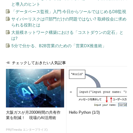
と導入のヒント
「データベース監視」入門:今日からツールではじめるDB監視
サイバーリスクはIT部門だけの問題ではない? 取締役会に求め
られる役割とは
大規模ネットワーク構築における「コストダウンの定石」と
は?
5分で分かる、B2B営業のための「営業DX推進術」
チェックしておきたい人気記事
大阪ガスが月2000時間の共有作
Hello Python (1/3)
業を削減！ 現場のAI活用術
PR(ITmedia エンタープライズ)