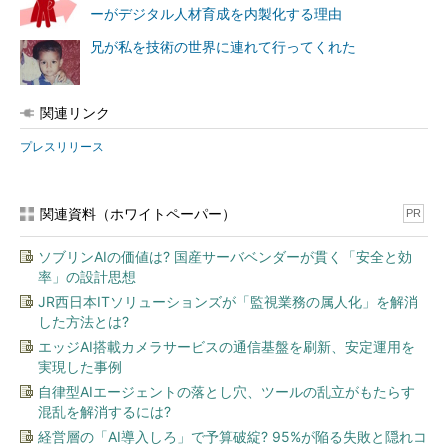
ーがデジタル人材育成を内製化する理由
兄が私を技術の世界に連れて行ってくれた
関連リンク
プレスリリース
関連資料（ホワイトペーパー）
PR
ソブリンAIの価値は? 国産サーバベンダーが貫く「安全と効
率」の設計思想
JR西日本ITソリューションズが「監視業務の属人化」を解消
した方法とは?
エッジAI搭載カメラサービスの通信基盤を刷新、安定運用を
実現した事例
自律型AIエージェントの落とし穴、ツールの乱立がもたらす
混乱を解消するには?
経営層の「AI導入しろ」で予算破綻? 95%が陥る失敗と隠れコ