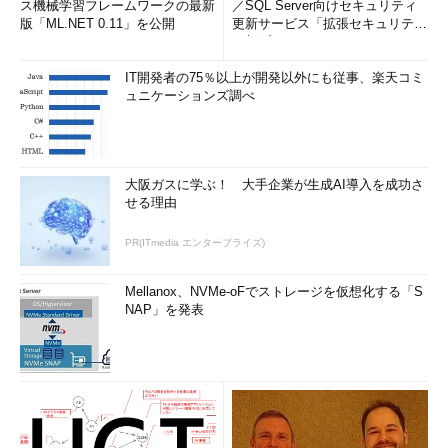
ス機械学習フレームワークの最新
／SQL Server向けセキュリティ
版「ML.NET 0.11」を公開
更新サービス「拡張セキュリティ
更新プログ...
IT開発者の75％以上が開発以外にも従事、楽天コミ
ュニケーションズ調べ
大阪ガスに学ぶ！ 大手企業が生成AI導入を成功さ
せる理由
PR(ITmedia エンタープライズ)
Mellanox、NVMe-oFでストレージを仮想化する「S
NAP」を発表