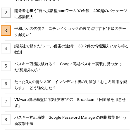
開発者を狙う“自己拡散型npmワーム”の全貌 400超のパッケージ
に感染拡大
平和ボケの代償？ ニチレイショックの裏で進行する“ド級のデー
タ漏えい”
講談社で起きた“メール侵害の連鎖” 3812件の情報漏えいから得る
教訓
パスキー万能説破れる？ Google同期パスキー実装に見つかっ
た“想定外の穴”
たった3人の情シス室、インシデント後の対策は「むしろ運用を減
らす」 どう強化した？
VMware管理基盤に“認証突破”の穴 Broadcom「回避策を用意せ
ず」
パスキー神話崩壊 Google Password Managerの同期機能を狙う
新攻撃手法