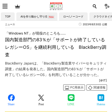
TOP
AIを作り動かし守り生かす
ロー/ノーコード
クラウドネイ
ニュース
2023年8月30日 公開
「Windows NT」が現役のところも……
国内製造部門の83％が「サポートが終了している
レガシーOS」を継続利用している BlackBerry調
査
BlackBerry Japanは、「BlackBerry製造業サイバーセキュリティ
調査」の結果を発表した。国内製造部門の83％が「サポートが
終了しているレガシーOS」を利用していることが分かった。
[＠IT]
PC用表示
関連情報
Share
Post
LINE
Hatena