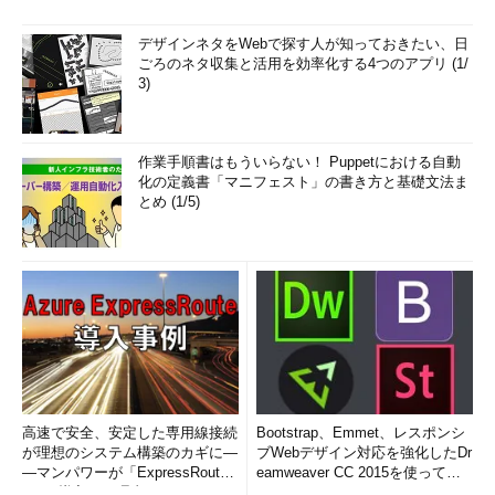
デザインネタをWebで探す人が知っておきたい、日
ごろのネタ収集と活用を効率化する4つのアプリ (1/
3)
作業手順書はもういらない！ Puppetにおける自動
化の定義書「マニフェスト」の書き方と基礎文法ま
とめ (1/5)
高速で安全、安定した専用線接続
Bootstrap、Emmet、レスポンシ
が理想のシステム構築のカギに―
ブWebデザイン対応を強化したDr
―マンパワーが「ExpressRout
eamweaver CC 2015を使って
e」を導入した理由
み...