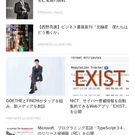
生む電通の挑戦
PR(dentsu Japan)
【西野亮廣】ビジネス書最新刊『北極星 僕たちは
どう働くか』
PR(FINCHI on GOETHE)
GOETHEとFINCHIがタッグを組
NICT、サイバー脅威情報を自動
み、新メディアを創設
集約できるWebアプリ「EXIST」
を公開
PR(FINCHI on GOETHE)
Microsoft、プログラミング言語「TypeScript 3.4」
のリリース候補版（RC）を公開