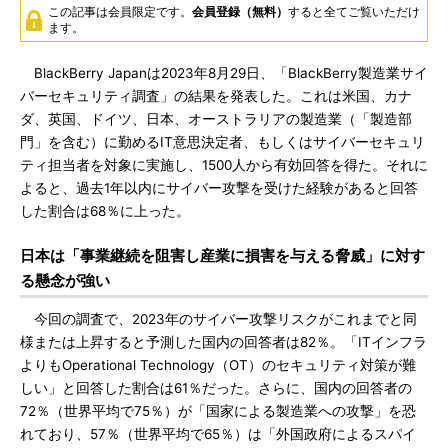
この記事は会員限定です。
会員登録（無料）
すると全てご覧いただけ
ます。
BlackBerry Japanは2023年8月29日、「BlackBerry製造業サイ
バーセキュリティ調査」の結果を発表した。これは米国、カナ
ダ、英国、ドイツ、日本、オーストラリアの製造業（「製造部
門」を含む）に勤めるIT意思決定者、もしくはサイバーセキュリ
ティ担当者を対象に実施し、1500人から有効回答を得た。それに
よると、過去1年以内にサイバー攻撃を受けた経験があると回答
した割合は68％に上った。
日本は「事業継続を阻害し産業に損害を与える脅威」に対す
る懸念が強い
今回の調査で、2023年のサイバー攻撃リスクがこれまでと同
様または上昇すると予測した国内の回答者は82％。「ITインフラ
よりもOperational Technology（OT）のセキュリティ対策が難
しい」と回答した割合は61％だった。さらに、国内の回答者の
72％（世界平均で75％）が「国家による製造業への攻撃」を恐
れており、57％（世界平均で65％）は「外国政府によるスパイ