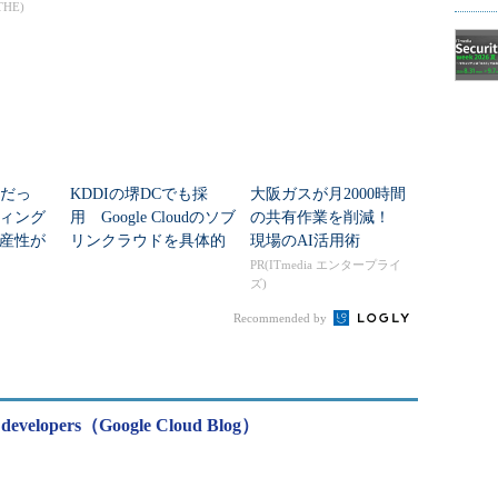
ェント時代の開発基盤
えば？
THE)
敗だっ
KDDIの堺DCでも採
大阪ガスが月2000時間
ィング
用 Google Cloudのソブ
の共有作業を削減！
産性が
リンクラウドを具体的
現場のAI活用術
由
に説明
PR(ITmedia エンタープライ
ズ)
Recommended by
or developers（Google Cloud Blog）