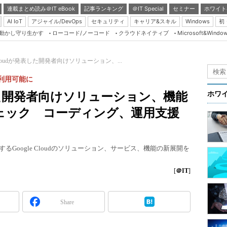
連載まとめ読み＠IT eBook
記事ランキング
＠IT Special
セミナー
ホワイト
AI IoT
アジャイル/DevOps
セキュリティ
キャリア&スキル
Windows
初
り動かし守り生かす
ローコード/ノーコード
クラウドネイティブ
Microsoft&Windo
Server & Storage
HTML5 + UX
e Cloudが発表した開発者向けソリューション、...
Smart & Social
スで利用可能に
Coding Edge
発表した開発者向けソリューション、機能
ホワ
Java Agile
ェック コーディング、運用支援
Database Expert
Linux ＆ OSS
援するGoogle Cloudのソリューション、サービス、機能の新展開を
Master of IP Networ
Security & Trust
[
＠IT
]
Test & Tools
Share
Insider.NET
ブログ