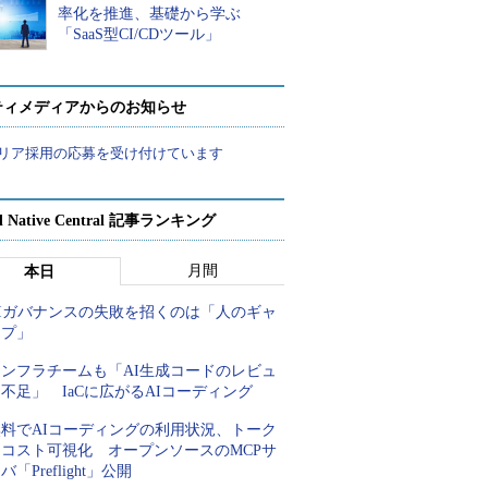
率化を推進、基礎から学ぶ
「SaaS型CI/CDツール」
ティメディアからのお知らせ
リア採用の応募を受け付けています
d Native Central 記事ランキング
月間
本日
AIガバナンスの失敗を招くのは「人のギャ
ップ」
インフラチームも「AI生成コードのレビュ
不足」 IaCに広がるAIコーディング
無料でAIコーディングの利用状況、トーク
ンコスト可視化 オープンソースのMCPサ
バ「Preflight」公開