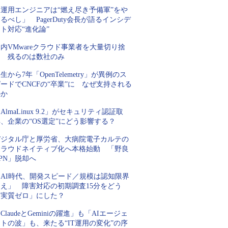
「運用エンジニアは“燃え尽き予備軍”をや
るべし」 PagerDuty会長が語るインシデ
ト対応“進化論”
内VMwareクラウド事業者を大量切り捨
て 残るのは数社のみ
生から7年「OpenTelemetry」が異例のス
ードでCNCFの“卒業”に なぜ支持される
のか
AlmaLinux 9.2」がセキュリティ認証取
、企業の“OS選定”にどう影響する？
デジタル庁と厚労省、大病院電子カルテの
クラウドネイティブ化へ本格始動 「野良
PN」脱却へ
「AI時代、開発スピード／規模は認知限界
超え」 障害対応の初期調査15分をどう
「実質ゼロ」にした？
ClaudeとGeminiの躍進」も「AIエージェ
トの波」も、来たる“IT運用の変化”の序