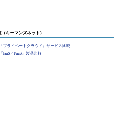
較（キーマンズネット）
『プライベートクラウド』サービス比較
aaS／PaaS』製品比較