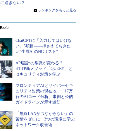
章に過ぎない？
»
ランキングをもっと見る
Book
ChatGPTに「入力してはいけな
い」5項目――押さえておきた
い“生成AIのNGリスト”
API設計の常識が変わる？
HTTP新メソッド「QUERY」と
セキュリティ対策を学ぶ
フロンティアAIとサイバーセキ
ュリティ対策の現在地 「17万
行のAIコード分析」事例と公的
ガイドラインが示す道筋
「無線LANがつながらない」の
苦情をゼロに 3つの現場に学ぶ
ネットワーク改善術