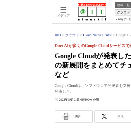
連載一覧
クラウド
メディア
AIを作
＠IT
クラウド
Cloud Native Central
Googl
Duet AIが多くのGoogle Cloudサービ
Google Cloudが
の新展開をまとめてチ
など
Google Cloudは、ソフトウェア開発者を支
発表した。
2023年09月01日 08時00分 公開
印刷
見る