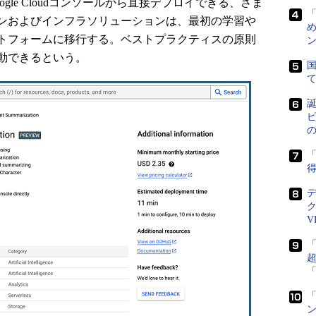
gle Cloudコンソールから直接デプロイできる、さま
ンおよびインフラソリューションは、最初の学習や
め
トフォームに移行する。ベストプラクティスの原則
ン
動できるという。
国
誕
ピ
「
得
V
「
ン