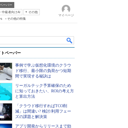
ペーパー
・中級者向けAI
その他
マイページ
ws
その他の特集
イトペーパー
事例で学ぶ仮想化環境のクラウ
ド移行、最小限の負荷かつ短期
間で実現する秘訣は
リーガルテック予算確保のため
k
に知っておきたい、ROIの考え方
と算出方法
「クラウド移行すればTCO削
減」は間違い? 検討/利用フェー
ズの課題と解決策
アプリ開発からリリースまで効