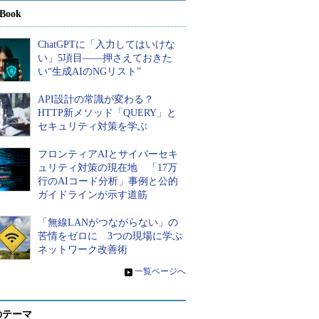
Book
ChatGPTに「入力してはいけな
い」5項目――押さえておきた
い“生成AIのNGリスト”
API設計の常識が変わる？
HTTP新メソッド「QUERY」と
セキュリティ対策を学ぶ
フロンティアAIとサイバーセキ
ュリティ対策の現在地 「17万
行のAIコード分析」事例と公的
ガイドラインが示す道筋
「無線LANがつながらない」の
苦情をゼロに 3つの現場に学ぶ
ネットワーク改善術
»
一覧ページへ
のテーマ