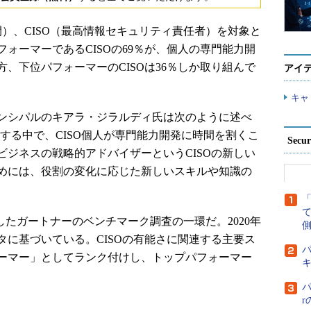
米国時間）、CISO（最高情報セキュリティ責任者）を対象と
ォーマーであるCISOの69％が、個人の専門能力開
、下位パフォーマーのCISOは36％しか取り組んで
アイ
キャ
プリンシパルのキアラ・ジラルディ氏は次のように述べ
化する中で、CISO個人が専門能力開発に時間を割くこ
Secu
ジネスの戦略的アドバイザーというCISOの新しい
めには、役割の変化に応じた新しいスキルや知識の
したガートナーのベンチマーク調査の一環だ。2020年
側
ータに基づいている。CISOの有能さに関連する主要ス
パ
ォーマー」としてランク付けし、トップパフォーマー
パ