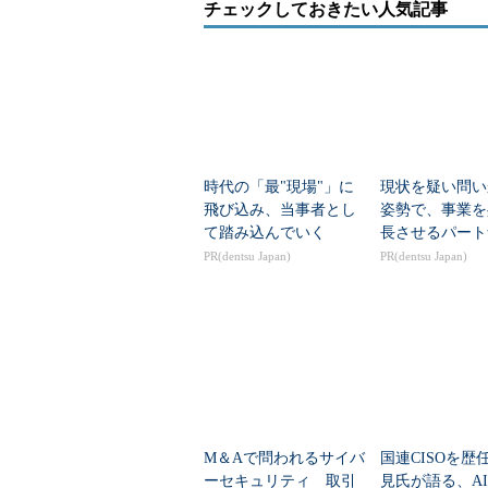
チェックしておきたい人気記事
時代の「最"現場"」に
現状を疑い問い
飛び込み、当事者とし
姿勢で、事業を
て踏み込んでいく
長させるパート
PR(dentsu Japan)
PR(dentsu Japan)
M＆Aで問われるサイバ
国連CISOを歴
ーセキュリティ 取引
見氏が語る、A