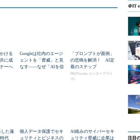
＠IT e
かける
Googleは社内のエージ
「プロンプトが面倒」
共に成
ェントを「脅威」と見
の悲鳴を解消！ AI定
ナーへ
なす――なぜ「AIを信
着のステップ
じない」のか？
PR(ITmedia エンタープライ
ズ)
任した蓮
個人データ保護でセキ
AI絡みのサイバーセキ
I時代
ュリティとビジネスの
ュリティ脅威に企業は
注目