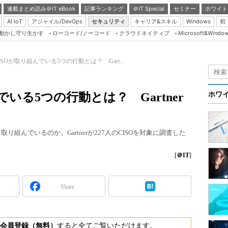
連載まとめ読み＠IT eBook
記事ランキング
＠IT Special
セミナー
ホワイト
AI IoT
アジャイル/DevOps
セキュリティ
キャリア&スキル
Windows
初
り動かし守り生かす
ローコード/ノーコード
クラウドネイティブ
Microsoft&Windo
Server & Storage
HTML5 + UX
SOが取り組んでいる5つの行動とは？ Gart...
Smart & Social
Coding Edge
いる5つの行動とは？ Gartner
ホワ
Java Agile
Database Expert
り組んでいるのか。Gartnerが227人のCISOを対象に調査した
Linux ＆ OSS
Master of IP Networ
[
＠IT
]
Security & Trust
Share
Test & Tools
Insider.NET
ブログ
会員登録（無料）
すると全てご覧いただけます。