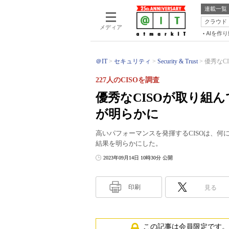
連載一覧
クラウド
メディア
AIを作
＠IT
セキュリティ
Security & Trust
優秀なCI
227人のCISOを調査
優秀なCISOが取り組んで
が明らかに
高いパフォーマンスを発揮するCISOは、何に取
結果を明らかにした。
2023年09月14日 10時30分 公開
印刷
見る
この記事は会員限定です。