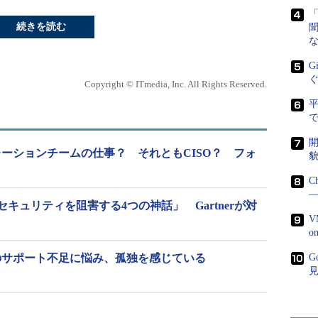
続きを読む
G
Copyright © ITmedia, Inc. All Rights Reserved.
で
開
ーションチームの仕事？ それともCISO？ フォ
貌
C
―
キュリティを阻害する4つの神話」 Gartnerが対
V
らのサポート不足に悩み、孤独を感じている
G