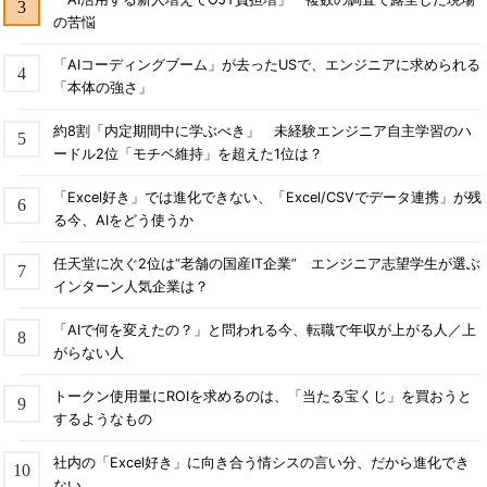
の苦悩
「AIコーディングブーム」が去ったUSで、エンジニアに求められる
「本体の強さ」
約8割「内定期間中に学ぶべき」 未経験エンジニア自主学習のハ
ードル2位「モチベ維持」を超えた1位は？
「Excel好き」では進化できない、「Excel/CSVでデータ連携」が残
る今、AIをどう使うか
任天堂に次ぐ2位は“老舗の国産IT企業” エンジニア志望学生が選ぶ
インターン人気企業は？
「AIで何を変えたの？」と問われる今、転職で年収が上がる人／上
がらない人
トークン使用量にROIを求めるのは、「当たる宝くじ」を買おうと
するようなもの
社内の「Excel好き」に向き合う情シスの言い分、だから進化でき
ない