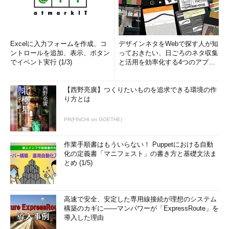
Excelに入力フォームを作成、コ
デザインネタをWebで探す人が知
ントロールを追加、表示、ボタン
っておきたい、日ごろのネタ収集
でイベント実行 (1/3)
と活用を効率化する4つのアプリ
(1/3)
【西野亮廣】つくりたいものを追求できる環境の作
り方とは
PR(FINCHI on GOETHE)
作業手順書はもういらない！ Puppetにおける自動
化の定義書「マニフェスト」の書き方と基礎文法ま
とめ (1/5)
高速で安全、安定した専用線接続が理想のシステム
構築のカギに――マンパワーが「ExpressRoute」を
導入した理由