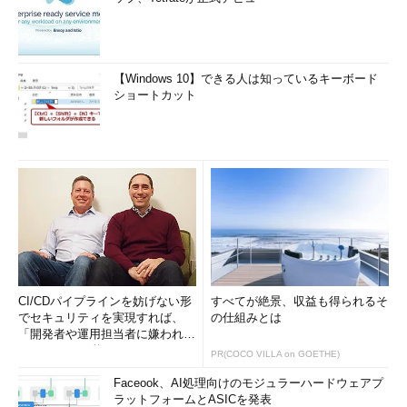
【Windows 10】できる人は知っているキーボード
ショートカット
CI/CDパイプラインを妨げない形
すべてが絶景、収益も得られるそ
でセキュリティを実現すれば、
の仕組みとは
「開発者や運用担当者に嫌われな
いWAF」は可能か
PR(COCO VILLA on GOETHE)
Faceook、AI処理向けのモジュラーハードウェアプ
ラットフォームとASICを発表