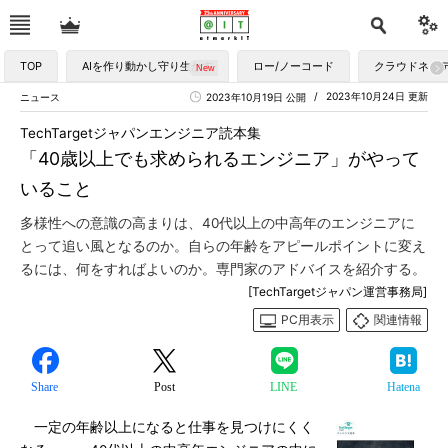
TOP
AIを作り動かし守り生かす
ロー/ノーコード
クラウドネイ
2023年10月24日 更新
ニュース
2023年10月19日 公開
TechTargetジャパンエンジニア読本集
「40歳以上でも求められるエンジニア」がやって
いること
多様性への意識の高まりは、40代以上の中高年のエンジニアに
とって追い風となるのか。自らの年齢をアピールポイントに変え
るには、何をすればよいのか。専門家のアドバイスを紹介する。
[TechTargetジャパン運営事務局]
PC用表示
関連情報
Share
Post
LINE
Hatena
一定の年齢以上になると仕事を見つけにくく