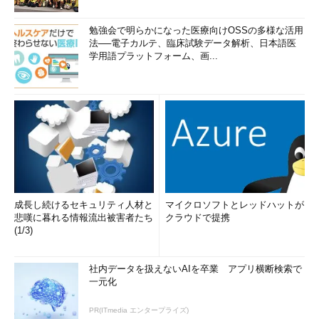
勉強会で明らかになった医療向けOSSの多様な活用
法──電子カルテ、臨床試験データ解析、日本語医
学用語プラットフォーム、画...
成長し続けるセキュリティ人材と
マイクロソフトとレッドハットが
悲嘆に暮れる情報流出被害者たち
クラウドで提携
(1/3)
社内データを扱えないAIを卒業 アプリ横断検索で
一元化
PR(ITmedia エンタープライズ)