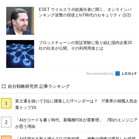
ESET ウイルスラボ総責任者に聞く、オンラインバ
ンキング攻撃の現状とIoT時代のセキュリティ (1/2)
ブロックチェーンの実証実験に取り組む国内企業20
社の社名が公開、その利用用途とは
Recommended by
自分戦略研究所 記事ランキング
富士通を抜いて2位に躍進したITベンダーは？ IT業界の就職人気企
業トップ20
「AIがコードを書く時代、新職種FDEが需要増」 7割のエンジニア
が思う理由
「AI活用する新人増えてOJT負担増」 複数の調査で露呈した現場