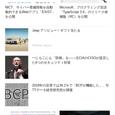
NICT、サイバー脅威情報を自動
Microsoft、プログラミング言語
集約できるWebアプリ「EXIST」
「TypeScript 3.4」のリリース候
を公開
補版（RC）を公開
Jeep アソビュー！ギフト当たる
PR(Jeep Japan)
一にも二にも「防御」を――元CIAのCISOが提言し
た6つのセキュリティ対策
2018年の災害では34.2％で「BCPが機能した」、N
TTデータ経営研究所が調査