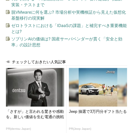
実装・テストまで
脱VMwareに何を選ぶ? 市場分析や実機検証から見えた仮想化
基盤移行の現実解
ゼロトラストにおける「IDaaSの課題」と補完すべき重要機能
とは?
ソブリンAIの価値は? 国産サーバベンダーが貫く「安全と効
率」の設計思想
チェックしておきたい人気記事
「さすが」と言われる驚きや感動
Jeep 抽選で3万円分ギフト当たる
を。新しい価値を生む電通の挑戦
PR(dentsu Japan)
PR(Jeep Japan)