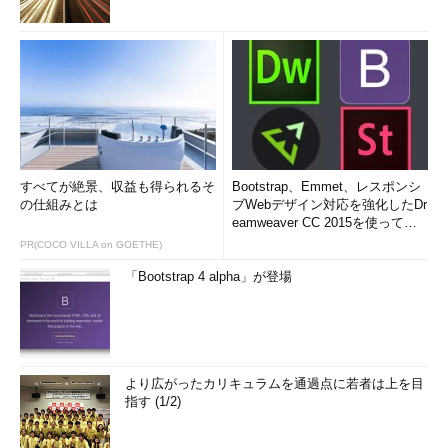
すべてが絶景、収益も得られるそ
Bootstrap、Emmet、レスポンシ
の仕組みとは
ブWebデザイン対応を強化したDr
eamweaver CC 2015を使って
み...
PR(COCO VILLA on GOETHE)
「Bootstrap 4 alpha」が登場
より広がったカリキュラムを通過点に若者は上を目
指す (1/2)