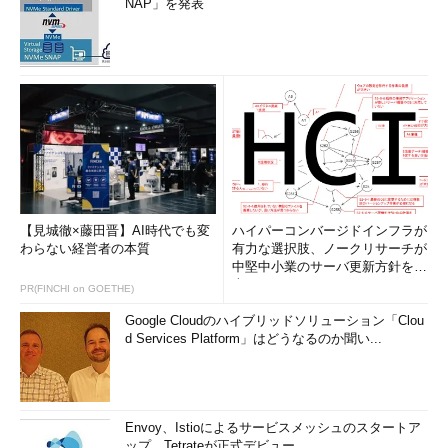
NAP」を発表
【見城徹×藤田晋】AI時代でも変
ハイパーコンバージドインフラが
わらない経営者の本質
有力な選択肢、ノークリサーチが
中堅中小業のサーバ更新方針を調
査
PR(FINCHI on GOETHE)
Google Cloudのハイブリッドソリューション「Clou
d Services Platform」はどうなるのか聞い...
Envoy、Istioによるサービスメッシュのスタートア
ップ、Tetrateが正式デビュー