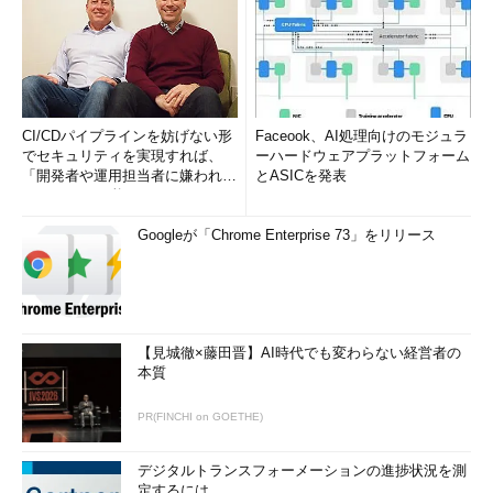
CI/CDパイプラインを妨げない形
Faceook、AI処理向けのモジュラ
でセキュリティを実現すれば、
ーハードウェアプラットフォーム
「開発者や運用担当者に嫌われな
とASICを発表
いWAF」は可能か
Googleが「Chrome Enterprise 73」をリリース
【見城徹×藤田晋】AI時代でも変わらない経営者の
本質
PR(FINCHI on GOETHE)
デジタルトランスフォーメーションの進捗状況を測
定するには