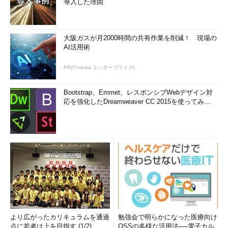
導入した理由
大阪ガスが月2000時間の共有作業を削減！ 現場の
AI活用術
PR(ITmedia エンタープライズ)
Bootstrap、Emmet、レスポンシブWebデザイン対
応を強化したDreamweaver CC 2015を使ってみ...
より広がったカリキュラムを通過
勉強会で明らかになった医療向け
点に若者は上を目指す (1/2)
OSSの多様な活用法──電子カル