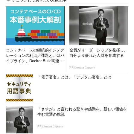
チェックしておきたい人気記事
コンテナベースの継続的インテグ
全員がリーダーシップを発揮し、
レーションの利点／課題と、CIパ
自分より優れた人財を育成する
イプライン、Docker Build高速化
のコツ (1/2...
PR(dentsu Japan)
「電子署名」とは、「デジタル署名」とは
「さすが」と言われる驚きや感動を。新しい価値を
生む電通の挑戦
PR(dentsu Japan)