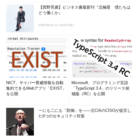
【西野亮廣】ビジネス書最新刊『北極星 僕たちは
どう働くか』
PR(FINCHI on GOETHE)
NICT、サイバー脅威情報を自動
Microsoft、プログラミング言語
集約できるWebアプリ「EXIST」
「TypeScript 3.4」のリリース候
を公開
補版（RC）を公開
一にも二にも「防御」を――元CIAのCISOが提言し
た6つのセキュリティ対策