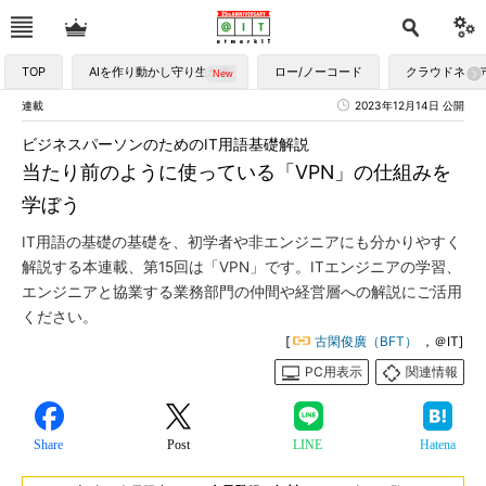
TOP
AIを作り動かし守り生かす
ロー/ノーコード
クラウドネイ
連載
2023年12月14日 公開
ビジネスパーソンのためのIT用語基礎解説
当たり前のように使っている「VPN」の仕組みを
学ぼう
IT用語の基礎の基礎を、初学者や非エンジニアにも分かりやすく
解説する本連載、第15回は「VPN」です。ITエンジニアの学習、
エンジニアと協業する業務部門の仲間や経営層への解説にご活用
ください。
[
古閑俊廣（BFT）
，＠IT]
PC用表示
関連情報
Share
Post
LINE
Hatena