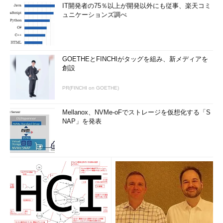
IT開発者の75％以上が開発以外にも従事、楽天コミ
ュニケーションズ調べ
GOETHEとFINCHIがタッグを組み、新メディアを
創設
PR(FINCHI on GOETHE)
Mellanox、NVMe-oFでストレージを仮想化する「S
NAP」を発表