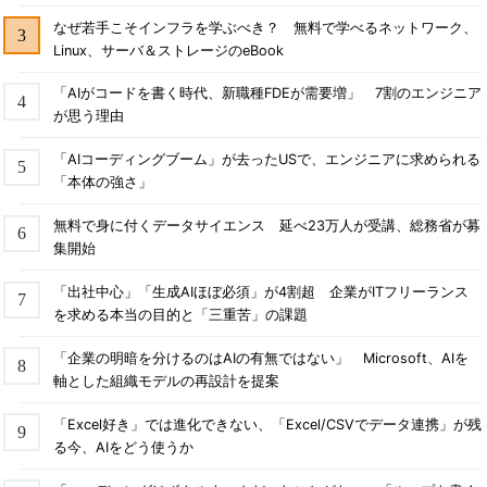
なぜ若手こそインフラを学ぶべき？ 無料で学べるネットワーク、
Linux、サーバ＆ストレージのeBook
「AIがコードを書く時代、新職種FDEが需要増」 7割のエンジニア
が思う理由
「AIコーディングブーム」が去ったUSで、エンジニアに求められる
「本体の強さ」
無料で身に付くデータサイエンス 延べ23万人が受講、総務省が募
集開始
「出社中心」「生成AIほぼ必須」が4割超 企業がITフリーランス
を求める本当の目的と「三重苦」の課題
「企業の明暗を分けるのはAIの有無ではない」 Microsoft、AIを
軸とした組織モデルの再設計を提案
「Excel好き」では進化できない、「Excel/CSVでデータ連携」が残
る今、AIをどう使うか