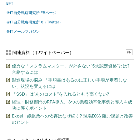
BFT
＠IT自分戦略研究所 FBページ
＠IT自分戦略研究所 X（Twitter）
＠ITメールマガジン
関連資料（ホワイトペーパー）
PR
優秀な「スクラムマスター」が外さない“5大認定資格”とは?
合格するには
製造現場の悩み 「手順書はあるのに正しい手順が定着しな
い」状況を変えるには
「SSD」は“あのコスト”を入れるともう高くない?
経理・財務部門のRPA導入、3つの業務効率化事例と導入を成
功に導くポイント
Excel・紙帳票への依存はなぜ続く? 現場DXを阻む課題と改善
のヒント