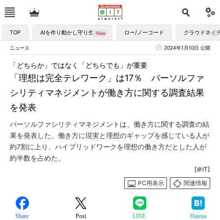
TOP
AIを作り動かし守り生かす
ロー/ノーコード
クラウドネイ
ニュース
2024年1月10日 公開
「どちらか」ではなく「どちらでも」が重要
「理想は完全テレワーク」は17％ パーソルファ
シリティマネジメントが働き方に関する調査結果
を発表
パーソルファシリティマネジメントは、働き方に関する調査の結
果を発表した。働き方に現実と理想のギャップを感じている人が
約7割に上り、ハイブリッドワークを理想の働き方だとした人が
約半数を占めた。
[＠IT]
PC用表示
関連情報
Share
Post
LINE
Hatena