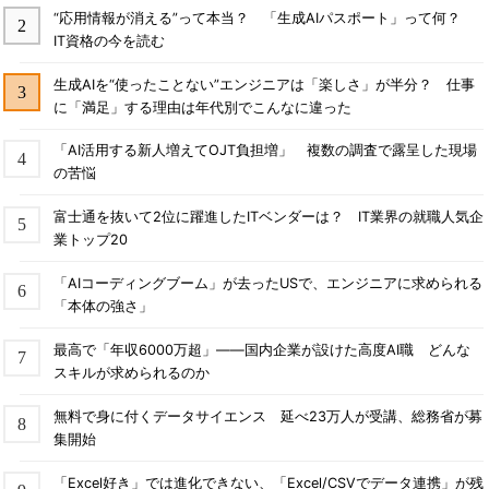
“応用情報が消える”って本当？ 「生成AIパスポート」って何？
IT資格の今を読む
生成AIを“使ったことない”エンジニアは「楽しさ」が半分？ 仕事
に「満足」する理由は年代別でこんなに違った
「AI活用する新人増えてOJT負担増」 複数の調査で露呈した現場
の苦悩
富士通を抜いて2位に躍進したITベンダーは？ IT業界の就職人気企
業トップ20
「AIコーディングブーム」が去ったUSで、エンジニアに求められる
「本体の強さ」
最高で「年収6000万超」――国内企業が設けた高度AI職 どんな
スキルが求められるのか
無料で身に付くデータサイエンス 延べ23万人が受講、総務省が募
集開始
「Excel好き」では進化できない、「Excel/CSVでデータ連携」が残