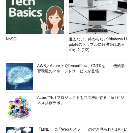
NoSQL
進まない、終わらないWindows U
pdateのトラブルに解決策はある
のか？ (1/2)
AWS／Azure上でTensorFlow、CNTKを――機械学
習環境のマネージドサービスが登場
AzureでIoTプロジェクトを共同検証する「IoTビジ
ネス共創ラボ」
「LINE」に「Webカメラ」、のぞき見られた1月 (1/