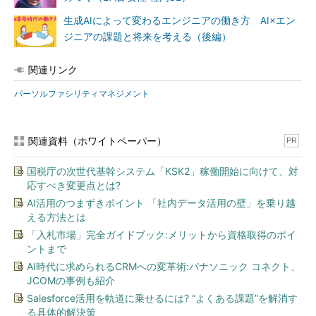
生成AIによって変わるエンジニアの働き方 AI×エン
ジニアの課題と将来を考える（後編）
関連リンク
パーソルファシリティマネジメント
関連資料（ホワイトペーパー）
PR
国税庁の次世代基幹システム「KSK2」稼働開始に向けて、対
応すべき変更点とは?
AI活用のつまずきポイント 「社内データ活用の壁」を乗り越
える方法とは
「入札市場」完全ガイドブック:メリットから資格取得のポイ
ントまで
AI時代に求められるCRMへの変革術:パナソニック コネクト、
JCOMの事例も紹介
Salesforce活用を軌道に乗せるには? “よくある課題”を解消す
る具体的解決策