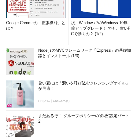
Google Chromeの「拡張機能」と
祝、Windows 7のWindows 10無
は？
償アップグレード！ でも、古いP
Cで動くの？ (1/2)
Node.jsのMVCフレームワーク「Express」の基礎知
識とインストール (1/3)
暑い夏には「潤いを呼び込むクレンジングオイル」
が最適！
PR(DHC｜CanCam.jp)
まだあるぞ！ グループポリシーの“鉄板”設定パート
2