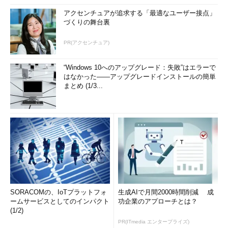
アクセンチュアが追求する「最適なユーザー接点」
づくりの舞台裏
PR(アクセンチュア)
“Windows 10へのアップグレード：失敗”はエラーで
はなかった――アップグレードインストールの簡単
まとめ (1/3...
SORACOMの、IoTプラットフォ
生成AIで月間2000時間削減 成
ームサービスとしてのインパクト
功企業のアプローチとは？
(1/2)
PR(ITmedia エンタープライズ)