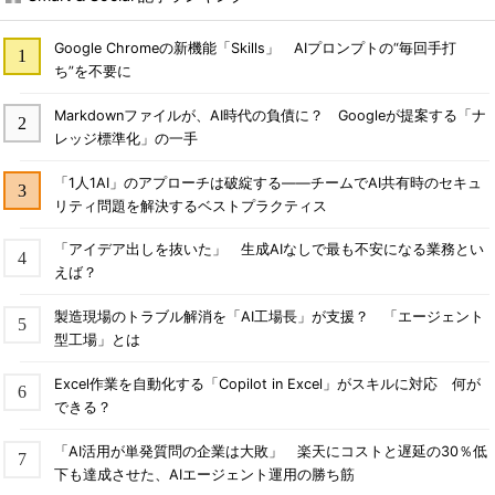
Google Chromeの新機能「Skills」 AIプロンプトの“毎回手打
ち”を不要に
Markdownファイルが、AI時代の負債に？ Googleが提案する「ナ
レッジ標準化」の一手
「1人1AI」のアプローチは破綻する――チームでAI共有時のセキュ
リティ問題を解決するベストプラクティス
「アイデア出しを抜いた」 生成AIなしで最も不安になる業務とい
えば？
製造現場のトラブル解消を「AI工場長」が支援？ 「エージェント
型工場」とは
Excel作業を自動化する「Copilot in Excel」がスキルに対応 何が
できる？
「AI活用が単発質問の企業は大敗」 楽天にコストと遅延の30％低
下も達成させた、AIエージェント運用の勝ち筋