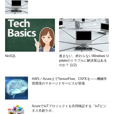
NoSQL
進まない、終わらないWindows U
pdateのトラブルに解決策はある
のか？ (1/2)
AWS／Azure上でTensorFlow、CNTKを――機械学
習環境のマネージドサービスが登場
AzureでIoTプロジェクトを共同検証する「IoTビジ
ネス共創ラボ」