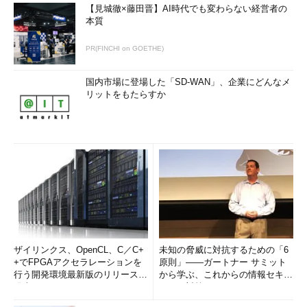
【見城徹×藤田晋】AI時代でも変わらない経営者の
本質
PR(FINCHI on GOETHE)
国内市場に登場した「SD-WAN」、企業にどんなメ
リットをもたらすか
ザイリンクス、OpenCL、C／C+
未知の脅威に対抗するための「6
+でFPGAアクセラレーションを
原則」――ガートナー サミット
行う開発環境最新版のリリースを
から学ぶ、これからの情報セキュ
発表
リティ対策