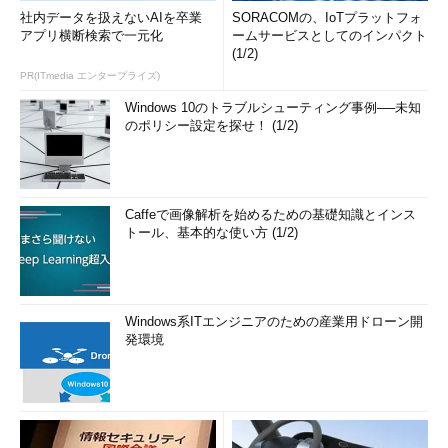
社内データを扱えないAIを卒業
SORACOMの、IoTプラットフォ
アプリ横断検索で一元化
ームサービスとしてのインパクト
(1/2)
PR(ITmedia エンタープライズ)
Windows 10のトラブルシューティング事例──未知
のポリシー設定を探せ！ (1/2)
Caffeで画像解析を始めるための基礎知識とインス
トール、基本的な使い方 (1/2)
Windows系ITエンジニアのための産業用ドローン開
発環境