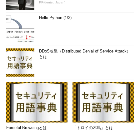
PR(dentsu Japan)
Hello Python (1/3)
DDoS攻撃（Distributed Denial of Service Attack）
とは
Forceful Browsingとは
「トロイの木馬」とは