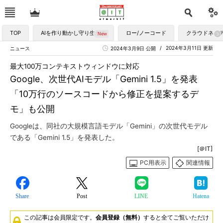
TOP
AIを作り動かし守り生かす
ロー/ノーコード
クラウドネイ
2024年3月11日 更新
ニュース
2024年3月9日 公開
最大100万コンテキストウィンドウに対応
Google、次世代AIモデル「Gemini 1.5」を発表
「10万行のソースコードから修正を提案するデ
モ」も公開
Googleは、同社の大規模言語モデル「Gemini」の次世代モデル
である「Gemini 1.5」を発表した。
[＠IT]
PC用表示
関連情報
Share
Post
LINE
Hatena
この記事は会員限定です。
会員登録（無料）
すると全てご覧いただけ