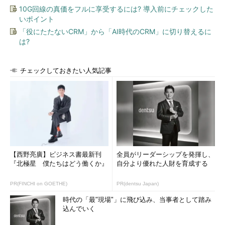
10G回線の真価をフルに享受するには? 導入前にチェックした
いポイント
「役にたたないCRM」から「AI時代のCRM」に切り替えるに
は?
チェックしておきたい人気記事
【西野亮廣】ビジネス書最新刊
全員がリーダーシップを発揮し、
『北極星 僕たちはどう働くか』
自分より優れた人財を育成する
PR(FINCHI on GOETHE)
PR(dentsu Japan)
時代の「最"現場"」に飛び込み、当事者として踏み
込んでいく