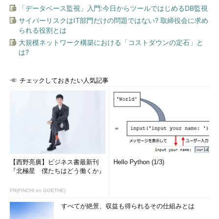
「データベース監視」入門:今日からツールではじめるDB監視
サイバーリスクはIT部門だけの問題ではない? 取締役会に求め
られる役割とは
大規模ネットワーク構築における「コストダウンの定石」と
は?
チェックしておきたい人気記事
【西野亮廣】ビジネス書最新刊
Hello Python (1/3)
『北極星 僕たちはどう働くか』
PR(FINCHI on GOETHE)
すべてが絶景、収益も得られるその仕組みとは