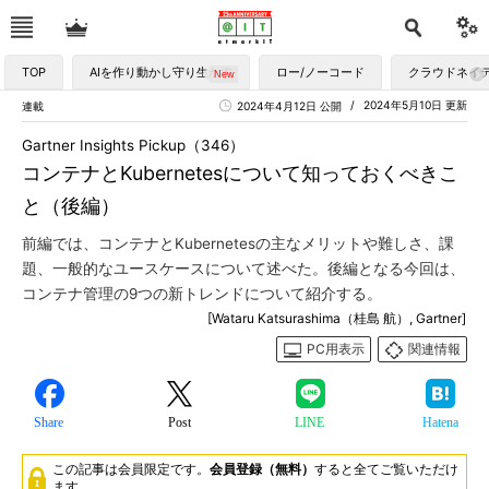
TOP
AIを作り動かし守り生かす
ロー/ノーコード
クラウドネイ
2024年5月10日 更新
連載
2024年4月12日 公開
Gartner Insights Pickup（346）
コンテナとKubernetesについて知っておくべきこ
と（後編）
前編では、コンテナとKubernetesの主なメリットや難しさ、課
題、一般的なユースケースについて述べた。後編となる今回は、
コンテナ管理の9つの新トレンドについて紹介する。
[Wataru Katsurashima（桂島 航）, Gartner]
PC用表示
関連情報
Share
Post
LINE
Hatena
この記事は会員限定です。
会員登録（無料）
すると全てご覧いただけ
ます。