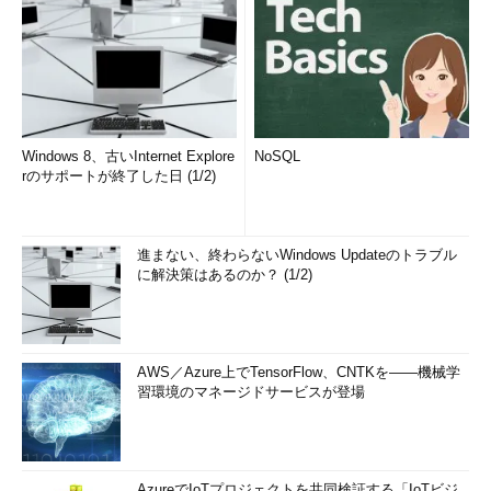
Windows 8、古いInternet Explore
NoSQL
rのサポートが終了した日 (1/2)
進まない、終わらないWindows Updateのトラブル
に解決策はあるのか？ (1/2)
AWS／Azure上でTensorFlow、CNTKを――機械学
習環境のマネージドサービスが登場
AzureでIoTプロジェクトを共同検証する「IoTビジ