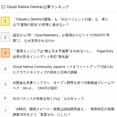
Cloud Native Central 記事ランキング
「ClaudeとGeminiの躍進」も「AIエージェントの波」も、来た
る“IT運用の変化”の序章に過ぎない？
誕生から7年「OpenTelemetry」が異例のスピードでCNCFの“卒
業”に なぜ支持されるのか
「運用エンジニアは“燃え尽き予備軍”をやめるべし」 PagerDuty
会長が語るインシデント対応“進化論”
Cloud Native Community Japanキックオフミートアップで語られ
たクラウドネイティブの現在と日本の貢献
AI推論を本番インフラへ オープン標準を担う分散推論フレームワ
ーク「llm-d」、CNCFが採択
AIガバナンスの失敗を招くのは「人のギャップ」
「AI時代、開発スピード／規模は認知限界超え」 障害対応の初期
調査15分をどう「実質ゼロ」にした？