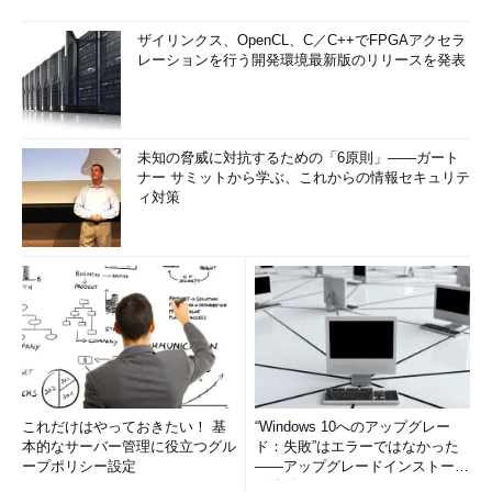
ザイリンクス、OpenCL、C／C++でFPGAアクセラ
レーションを行う開発環境最新版のリリースを発表
未知の脅威に対抗するための「6原則」――ガート
ナー サミットから学ぶ、これからの情報セキュリテ
ィ対策
これだけはやっておきたい！ 基
“Windows 10へのアップグレー
本的なサーバー管理に役立つグル
ド：失敗”はエラーではなかった
ープポリシー設定
――アップグレードインストール
の簡単まとめ (1/3...