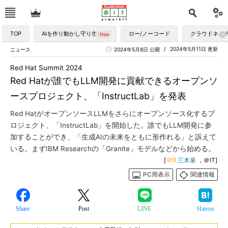
TOP
AIを作り動かし守り生かす
ロー/ノーコード
クラウドネイ
2024年5月11日 更新
ニュース
2024年5月8日 公開
Red Hat Summit 2024
Red Hatが誰でもLLM開発に貢献できるオープンソ
ースプロジェクト、「InstructLab」を発表
Red HatがオープンソースLLMをさらにオープンソース化するプ
ロジェクト、「InstructLab」を開始した。誰でもLLM開発に参
加することができ、「生成AIの未来をともに形作れる」と訴えて
いる。まずIBM Researchの「Granite」モデルなどから始める。
[
三木泉
，＠IT]
PC用表示
関連情報
Share
Post
LINE
Hatena