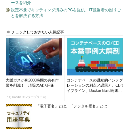
ースを紹介
設定不要でキッティング済みのPCを提供、IT担当者の困りご
とを解決する方法
チェックしておきたい人気記事
大阪ガスが月2000時間の共有作
コンテナベースの継続的インテグ
業を削減！ 現場のAI活用術
レーションの利点／課題と、CIパ
イプライン、Docker Build高速化
のコツ (1/2...
PR(ITmedia エンタープライズ)
「電子署名」とは、「デジタル署名」とは