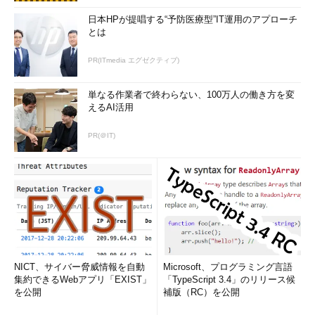
日本HPが提唱する“予防医療型”IT運用のアプローチ
とは
PR(ITmedia エグゼクティブ)
単なる作業者で終わらない、100万人の働き方を変
えるAI活用
PR(＠IT)
NICT、サイバー脅威情報を自動
Microsoft、プログラミング言語
集約できるWebアプリ「EXIST」
「TypeScript 3.4」のリリース候
を公開
補版（RC）を公開