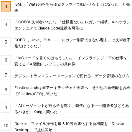
IBM、「Watsonをあらゆるクラウドで動かせるようになった」と発
表
「COBOL技術者いない」「仕様書ない」レガシー継承、AIベテラン
エンジニアでClaude Code連携も可能に
COBOL、Java、PL/I――「レガシー刷新できない理由」は技術者不
足だけじゃない
「IaCコードを書くのはもう古い」 インフラエンジニアの仕事を
変える「AI駆動インフラ」の具体像
デジタルトランスフォーメーションで変わる、データ管理の在り方
Elasticsearchは新アーキテクチャの実装へ、その他の新機能を含め
てElasticのCEOに聞いた
「AIエージェントが自ら金を稼ぐ」時代になる――開発者はどうあ
るべきか、Kongに聞いた
Docker、ファイル操作を最大10倍高速化する新機能を「Docker
Desktop」で提供開始