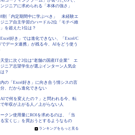
AIコーディングブーム」が去ったUSで、
エンジニアに求められる「本体の強さ」
約8割「内定期間中に学ぶべき」 未経験エ
ンジニア自主学習のハードル2位「モチベ維
持」を超えた1位は？
Excel好き」では進化できない、「Excel/C
Vでデータ連携」が残る今、AIをどう使う
か
天堂に次ぐ2位は“老舗の国産IT企業” エ
ンジニア志望学生が選ぶインターン人気企
業は？
内の「Excel好き」に向き合う情シスの言
い分、だから進化できない
「AIで何を変えたの？」と問われる今、転
職で年収が上がる人／上がらない人
トークン使用量にROIを求めるのは、「当
たる宝くじ」を買おうとするようなもの
»
ランキングをもっと見る