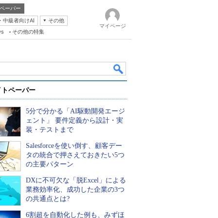
ペーパー
・中級者向けAI
その他
マイページ
ws
その他の特集
イトペーパー
5分で分かる「AI駆動開発エージ
ェント」 要件定義から設計・実
装・テストまで
Salesforceを使い倒す、顧客デー
k
タの統合で押さえておきたい5つ
の主要パターン
DXに不可欠な「脱Excel」による
業務効率化、成功した企業の3つ
の共通点とは?
6割超を自動化した例も、みずほ