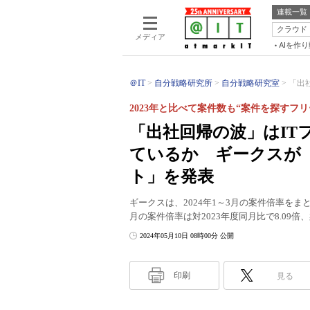
連載一覧
クラウド
メディア
AIを作
＠IT
自分戦略研究所
自分戦略研究室
「出
2023年と比べて案件数も“案件を探すフ
「出社回帰の波」はIT
ているか ギークスが「
ト」を発表
ギークスは、2024年1～3月の案件倍率をま
月の案件倍率は対2023年度同月比で8.09
2024年05月10日 08時00分 公開
印刷
見る