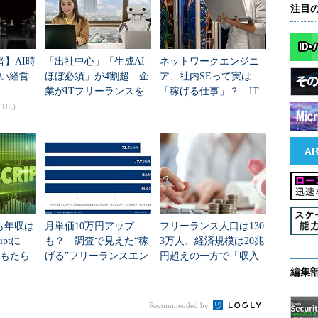
注目
晋】AI時
「出社中心」「生成AI
ネットワークエンジニ
い経営
ほぼ必須」が4割超 企
ア、社内SEって実は
業がITフリーランスを
「稼げる仕事」？ IT
求める本当の目的と
職種別の“単価”に明暗
THE)
「三重苦」の課題
も年収は
月単価10万円アップ
フリーランス人口は130
iptに
も？ 調査で見えた“稼
3万人、経済規模は20兆
がもたら
げる”フリーランスエン
円超えの一方で「収入
ジニアの違い
に満足している人」は
編集
約30％ ランサーズ調
査
Recommended by