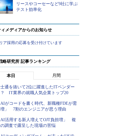
リースやコーセーなど9社に学ぶ
テスト効率化
ティメディアからのお知らせ
リア採用の応募を受け付けています
戦略研究所 記事ランキング
月間
本日
士通を抜いて2位に躍進したITベンダー
？ IT業界の就職人気企業トップ20
AIがコードを書く時代、新職種FDEが需
要増」 7割のエンジニアが思う理由
AI活用する新人増えてOJT負担増」 複
数の調査で露呈した現場の苦悩