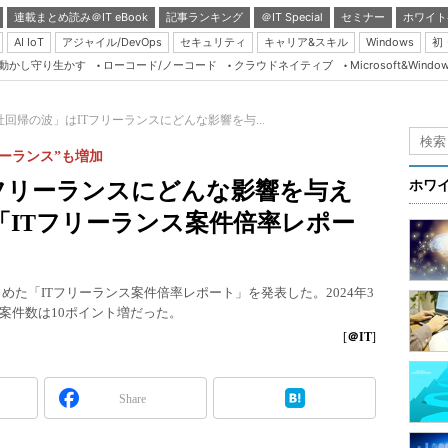
連載まとめ読み＠IT eBook
記事ランキング
＠IT Special
セミナー
ホワイト
AI IoT
アジャイル/DevOps
セキュリティ
キャリア&スキル
Windows
初
り動かし守り生かす
ローコード/ノーコード
クラウドネイティブ
Microsoft&Windo
Server & Storage
HTML5 + UX
社回帰の波」はITフリーランスにどんな影響を与...
Smart & Social
リーランス”も増加
Coding Edge
フリーランスにどんな影響を与え
ホワ
Java Agile
ITフリーランス案件倍率レポー
Database Expert
Linux ＆ OSS
とめた「ITフリーランス案件倍率レポート」を発表した。2024年3
Master of IP Networ
倍、案件数は10ポイント増だった。
Security & Trust
[
＠IT
]
Test & Tools
Share
Insider.NET
ブログ