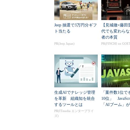
Jeep 抽選で3万円分ギフ
【見城徹×藤田
ト当たる
代でも変わらな
者の本質
PR(Jeep Japan)
PR(FINCHI on GOE
生成AIでナレッジ管理
「案件数1位で
を革新 組織知を統合
10位」 JavaScr
するツールとは
「AIブーム」
した意外な変化
PR(ITmedia エンタープライ
ズ)