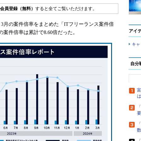
会員登録（無料）
すると全てご覧いただけます。
～3月の案件倍率をまとめた「ITフリーランス案件倍
アイ
案件倍率は累計で8.60倍だった。
キャ
自分
富
は
「
「