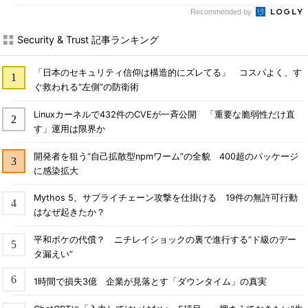
Recommended by
Security & Trust 記事ランキング
「日本のセキュリティ信仰は構造的にズレてる」 コスパよく、す
ぐ救われる“左側”の防衛術
Linuxカーネルで432件のCVEが一斉公開 「重要な脆弱性だけ直
す」運用は限界か
開発者を狙う“自己拡散型npmワーム”の全貌 400超のパッケージ
に感染拡大
Mythos 5、サプライチェーン攻撃を仕掛ける 19件の無許可行動
はなぜ起きたか？
平和ボケの代償？ ニチレイショックの裏で進行する“ド級のデー
タ漏えい”
1時間で損失3億 企業が見落とす「ダウンタイム」の真実