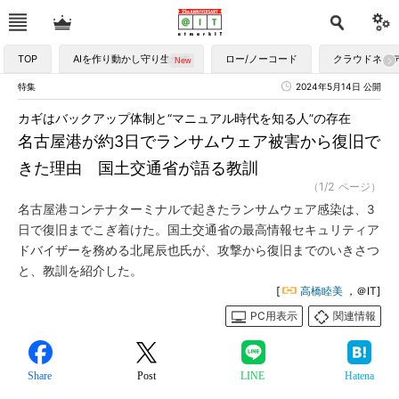
TOP
AIを作り動かし守り生かす
ロー/ノーコード
クラウドネイ
特集
2024年5月14日 公開
カギはバックアップ体制と“マニュアル時代を知る人”の存在
名古屋港が約3日でランサムウェア被害から復旧で
きた理由 国土交通省が語る教訓
（1/2 ページ）
名古屋港コンテナターミナルで起きたランサムウェア感染は、3
日で復旧までこぎ着けた。国土交通省の最高情報セキュリティア
ドバイザーを務める北尾辰也氏が、攻撃から復旧までのいきさつ
と、教訓を紹介した。
[
高橋睦美
，＠IT]
PC用表示
関連情報
Share
Post
LINE
Hatena