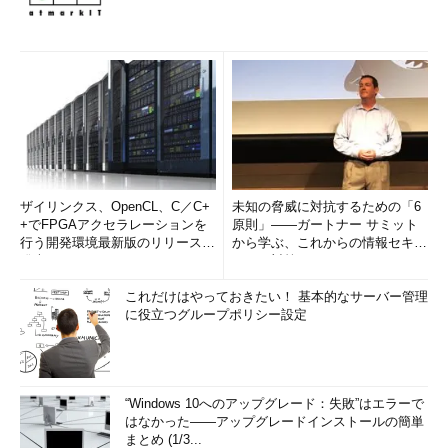
ザイリンクス、OpenCL、C／C+
未知の脅威に対抗するための「6
+でFPGAアクセラレーションを
原則」――ガートナー サミット
行う開発環境最新版のリリースを
から学ぶ、これからの情報セキュ
発表
リティ対策
これだけはやっておきたい！ 基本的なサーバー管理
に役立つグループポリシー設定
“Windows 10へのアップグレード：失敗”はエラーで
はなかった――アップグレードインストールの簡単
まとめ (1/3...