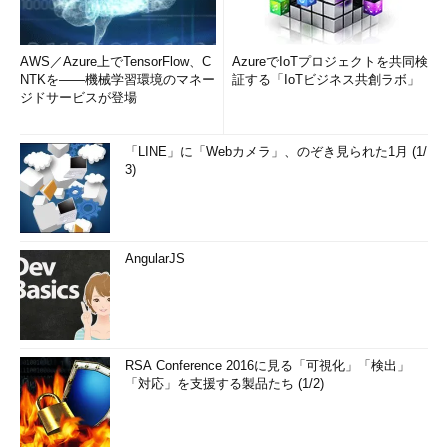
AWS／Azure上でTensorFlow、C
AzureでIoTプロジェクトを共同検
NTKを――機械学習環境のマネー
証する「IoTビジネス共創ラボ」
ジドサービスが登場
「LINE」に「Webカメラ」、のぞき見られた1月 (1/
3)
AngularJS
RSA Conference 2016に見る「可視化」「検出」
「対応」を支援する製品たち (1/2)