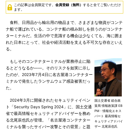
この記事は会員限定です。
会員登録（無料）
すると全てご覧いただけ
ます。
食料、日用品から輸出用の物品まで、さまざまな物資がコンテ
ナ船で運ばれている。コンテナ船の積み卸しを担うのがコンテナ
ターミナルだ。生活の中で意識する機会は少なくても、海に囲ま
れた日本にとって、社会や経済活動を支える不可欠な存在といえ
る。
もしそのコンテナターミナルが業務停止に陥
るとどうなるか――。そのリスクを如実に示し
たのが、2023年7月4日に名古屋港コンテナター
ミナルで発生したランサムウェア感染被害だっ
た。
2024年3月に開催されたセキュリティイベン
国土交通省 総合政
策局 情報政策課 EB
ト「Security Days Spring 2024」に、国土交通
PM・情報化エキス
省で最高情報セキュリティアドバイザーを務め
パート 最高情報セ
る北尾辰也氏が登壇。「名古屋港コンテナター
キュリティアドバイ
ミナルを襲ったサイバー攻撃とその背景」と題
ザー 北尾辰也氏