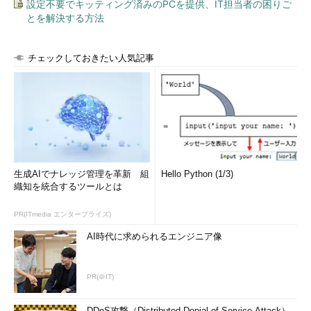
設定不要でキッティング済みのPCを提供、IT担当者の困りご
とを解決する方法
チェックしておきたい人気記事
生成AIでナレッジ管理を革新 組
Hello Python (1/3)
織知を統合するツールとは
PR(ITmedia エンタープライズ)
AI時代に求められるエンジニア像
PR(＠IT)
DDoS攻撃（Distributed Denial of Service Attack）