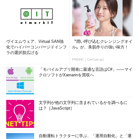
ヴイエムウェア、Virtual SAN強
〝潤い呼び込むクレンジングオイ
化でハイパーコンバージドインフ
ル〟が、美肌作りの強い味方！
ラの選択肢広げる
PR(DHC｜CanCam.jp)
「モバイルアプリ開発に最適な言語はC#」――マイ
クロソフトがXamarinを買収へ
文字列が他の文字列に含まれているかを調べるに
は？［JavaScript］
自動運転トラクターに学ぶ、「運用自動化」と「運