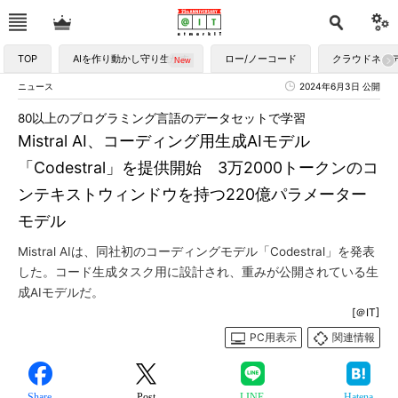
TOP
AIを作り動かし守り生かす
ロー/ノーコード
クラウドネイ
ニュース
2024年6月3日 公開
80以上のプログラミング言語のデータセットで学習
Mistral AI、コーディング用生成AIモデル
「Codestral」を提供開始 3万2000トークンのコ
ンテキストウィンドウを持つ220億パラメーター
モデル
Mistral AIは、同社初のコーディングモデル「Codestral」を発表
した。コード生成タスク用に設計され、重みが公開されている生
成AIモデルだ。
[＠IT]
PC用表示
関連情報
Share
Post
LINE
Hatena