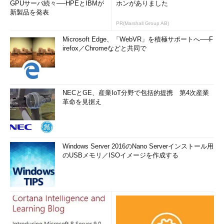
GPUサーバ続々──HPEとIBMが
ホンがありました
新製品を発表
PR(Marshall Group AB)
Microsoft Edge、「WebVR」を積極サポートへ──F
irefox／Chromeなどと共同で
NECとGE、産業IoT分野で包括的提携 第4次産業
革命を見据え
Windows Server 2016のNano Serverインストール用
のUSBメモリ／ISOイメージを作成する