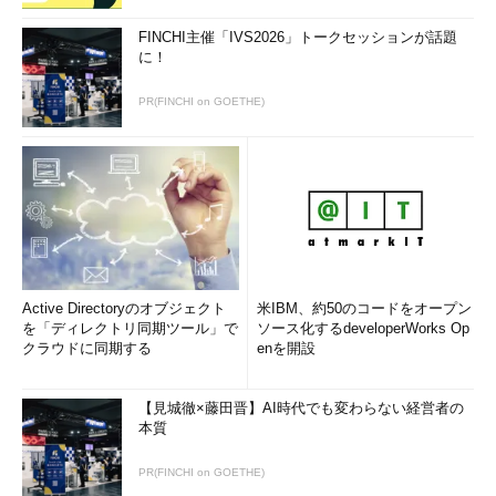
FINCHI主催「IVS2026」トークセッションが話題
に！
PR(FINCHI on GOETHE)
Active Directoryのオブジェクト
米IBM、約50のコードをオープン
を「ディレクトリ同期ツール」で
ソース化するdeveloperWorks Op
クラウドに同期する
enを開設
【見城徹×藤田晋】AI時代でも変わらない経営者の
本質
PR(FINCHI on GOETHE)