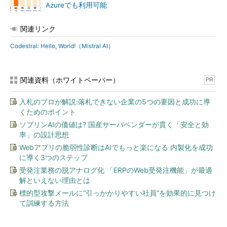
Azureでも利用可能
関連リンク
Codestral: Hello, World!（Mistral AI）
関連資料（ホワイトペーパー）
PR
入札のプロが解説:落札できない企業の5つの要因と成功に導
くためのポイント
ソブリンAIの価値は? 国産サーバベンダーが貫く「安全と効
率」の設計思想
Webアプリの脆弱性診断はAIでもっと楽になる 内製化を成功
に導く3つのステップ
受発注業務の脱アナログ化 「ERPのWeb受発注機能」が最適
解といえない理由とは
標的型攻撃メールに“引っかかりやすい社員”を効果的に見つけ
て訓練する方法