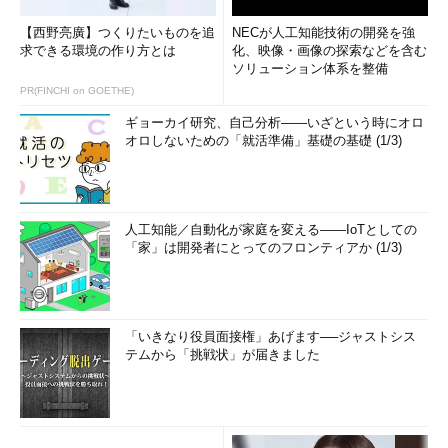
【西野亮廣】つくりたいものを追
NECが人工知能技術の開発を強
求できる環境の作り方とは
化、映像・画像の探索などを含む
ソリューション体系を整備
PR(FINCHI on GOETHE)
ギョーカイ研究、自己分析――いざという時にオロ
オロしないための「就活準備」基礎の基礎 (1/3)
人工知能／自動化が家庭を変える――IoTとしての
「家」は開発者にとってのフロンティアか (1/3)
「いきなり役員面接権」あげます──ジャストシス
テムから「挑戦状」が届きました