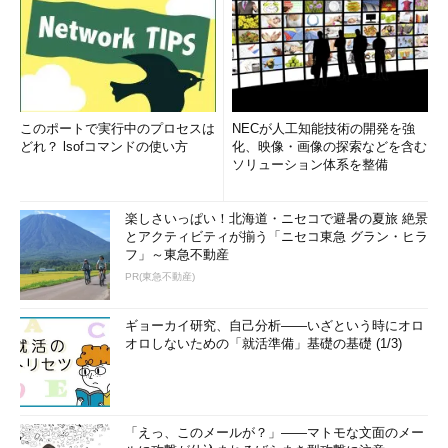
このポートで実行中のプロセスは
NECが人工知能技術の開発を強
どれ？ lsofコマンドの使い方
化、映像・画像の探索などを含む
ソリューション体系を整備
楽しさいっぱい！北海道・ニセコで避暑の夏旅 絶景
とアクティビティが揃う「ニセコ東急 グラン・ヒラ
フ」～東急不動産
PR(東急不動産)
ギョーカイ研究、自己分析――いざという時にオロ
オロしないための「就活準備」基礎の基礎 (1/3)
「えっ、このメールが？」――マトモな文面のメー