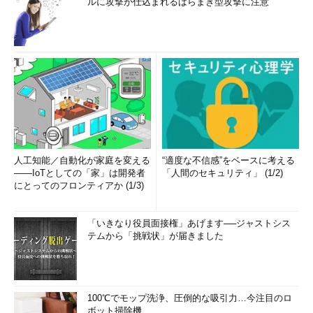
ルに攻撃が仕込まれるばらまき型攻撃に注意
人工知能／自動化が家庭を変える
“適度な不信感”をベースに考える
――IoTとしての「家」は開発者
「人間のセキュリティ」 (1/2)
にとってのフロンティアか (1/3)
「いきなり役員面接権」あげます──ジャストシス
テムから「挑戦状」が届きました
100℃でモップ洗浄、圧倒的な吸引力…今注目のロ
ボット掃除機