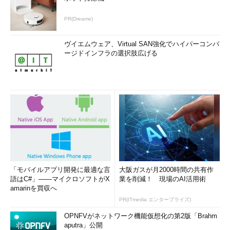
PR(Dreame)
ヴイエムウェア、Virtual SAN強化でハイパーコンバ
ージドインフラの選択肢広げる
「モバイルアプリ開発に最適な言
大阪ガスが月2000時間の共有作
語はC#」――マイクロソフトがX
業を削減！ 現場のAI活用術
amarinを買収へ
PR(ITmedia エンタープライズ)
OPNFVがネットワーク機能仮想化の第2版「Brahm
aputra」公開