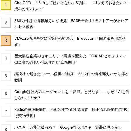
ChatGPTに「入力してはいけない」5項目――押さえておきたい“生
成AIのNGリスト”
885万件超の情報漏えいが発覚 BASE子会社のEストアーが不正ア
クセス被害
VMware管理基盤に“認証突破”の穴 Broadcom「回避策を用意せ
ず」
巨大製造企業のセキュリティ意識を変えよ YKK APセキュリティ
担当者の泥臭い“仕掛け”と“立ち回り”
講談社で起きた“メール侵害の連鎖” 3812件の情報漏えいから得る
教訓
Googleは社内のエージェントを「脅威」と見なす――なぜ「AIを信
じない」のか？
RedisのRCE脆弱性、PoC公開で危険度増す 修正済み脆弱性の“抜
け穴”が判明
パスキー万能説破れる？ Google同期パスキー実装に見つかっ