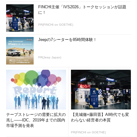
FINCHI主催「IVS2026」トークセッションが話題
に！
PR(FINCHI on GOETHE)
Jeepの7シーターを85時間体験！
PR(Jeep Japan)
テープストレージの需要に拡大の
【見城徹×藤田晋】AI時代でも変
兆し――IDC、2019年までの国内
わらない経営者の本質
市場予測を発表
PR(FINCHI on GOETHE)