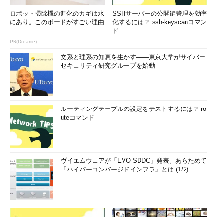
ロボット掃除機の進化のカギは水
SSHサーバーの公開鍵管理を効率
にあり。このボードがすごい理由
化するには？ ssh-keyscanコマン
ド
PR(Dreame)
文系と理系の知恵を生かす――東京大学がサイバー
セキュリティ研究グループを始動
ルーティングテーブルの設定をテストするには？ ro
uteコマンド
ヴイエムウェアが「EVO SDDC」発表、あらためて
「ハイパーコンバージドインフラ」とは (1/2)