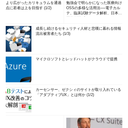
より広がったカリキュラムを通過
勉強会で明らかになった医療向け
点に若者は上を目指す (1/2)
OSSの多様な活用法──電子カル
テ、臨床試験データ解析、日本語
医学用語プラットフォーム、画...
成長し続けるセキュリティ人材と悲嘆に暮れる情報
流出被害者たち (1/3)
マイクロソフトとレッドハットがクラウドで提携
カーセンサー、ゼクシィのサイトが取り入れている
「アダプティブUX」とは何か (1/2)