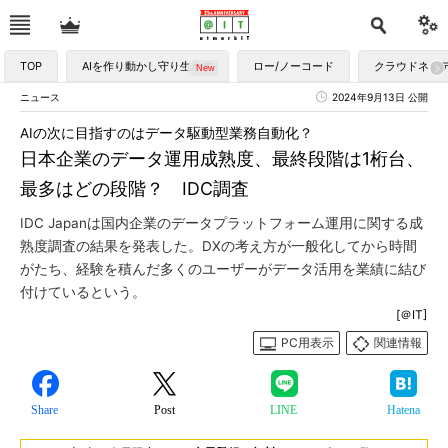
TOP
AIを作り動かし守り生かす
ロー/ノーコード
クラウドネイ
ニュース
2024年9月13日 公開
AIの次に目指すのはデータ駆動型業務自動化？
日本企業のデータ運用成熟度、最終段階は1桁台、
最多はどの段階？ IDC調査
IDC Japanは国内企業のデータプラットフォーム運用に関する成
熟度調査の結果を発表した。DXの考え方が一般化してから時間
がたち、経験を積んだ多くのユーザーがデータ活用を業績に結び
付けているという。
[＠IT]
PC用表示
関連情報
Share
Post
LINE
Hatena