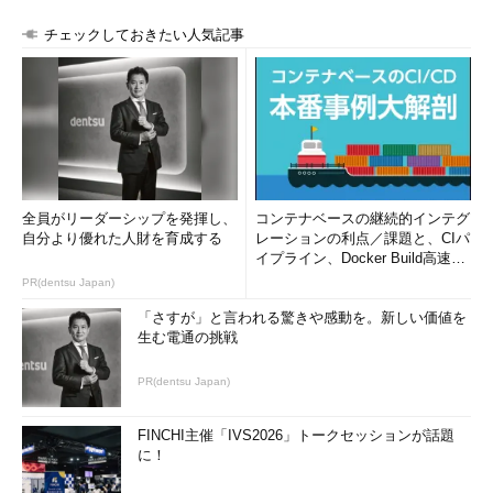
チェックしておきたい人気記事
全員がリーダーシップを発揮し、
コンテナベースの継続的インテグ
自分より優れた人財を育成する
レーションの利点／課題と、CIパ
イプライン、Docker Build高速化
のコツ (1/2...
PR(dentsu Japan)
「さすが」と言われる驚きや感動を。新しい価値を
生む電通の挑戦
PR(dentsu Japan)
FINCHI主催「IVS2026」トークセッションが話題
に！