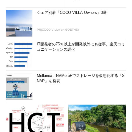
更新プログ...
シェア別荘「COCO VILLA Owners」3選
PR(COCO VILLA on GOETHE)
IT開発者の75％以上が開発以外にも従事、楽天コミ
ュニケーションズ調べ
Mellanox、NVMe-oFでストレージを仮想化する「S
NAP」を発表