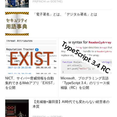
PR(FINCHI on GOETHE)
「電子署名」とは、「デジタル署名」とは
NICT、サイバー脅威情報を自動
Microsoft、プログラミング言語
集約できるWebアプリ「EXIST」
「TypeScript 3.4」のリリース候
を公開
補版（RC）を公開
【見城徹×藤田晋】AI時代でも変わらない経営者の
本質
PR(FINCHI on GOETHE)