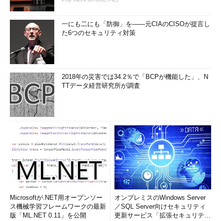
一にも二にも「防御」を――元CIAのCISOが提言し
た6つのセキュリティ対策
2018年の災害では34.2％で「BCPが機能した」、N
TTデータ経営研究所が調査
Microsoftが.NET用オープンソー
オンプレミスのWindows Server
ス機械学習フレームワークの最新
／SQL Server向けセキュリティ
版「ML.NET 0.11」を公開
更新サービス「拡張セキュリティ