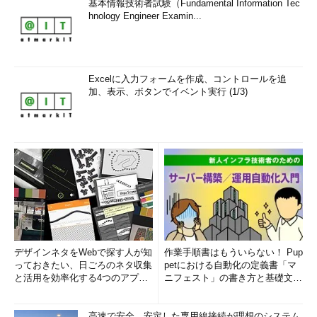
基本情報技術者試験（Fundamental Information Tec
hnology Engineer Examin...
Excelに入力フォームを作成、コントロールを追
加、表示、ボタンでイベント実行 (1/3)
デザインネタをWebで探す人が知
作業手順書はもういらない！ Pup
っておきたい、日ごろのネタ収集
petにおける自動化の定義書「マ
と活用を効率化する4つのアプリ
ニフェスト」の書き方と基礎文法
(1/3)
まとめ (1/5)
高速で安全、安定した専用線接続が理想のシステム