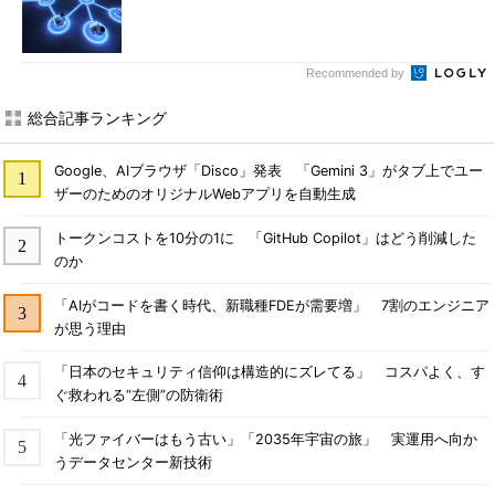
Recommended by
総合記事ランキング
Google、AIブラウザ「Disco」発表 「Gemini 3」がタブ上でユー
ザーのためのオリジナルWebアプリを自動生成
トークンコストを10分の1に 「GitHub Copilot」はどう削減した
のか
「AIがコードを書く時代、新職種FDEが需要増」 7割のエンジニア
が思う理由
「日本のセキュリティ信仰は構造的にズレてる」 コスパよく、す
ぐ救われる“左側”の防衛術
「光ファイバーはもう古い」「2035年宇宙の旅」 実運用へ向か
うデータセンター新技術