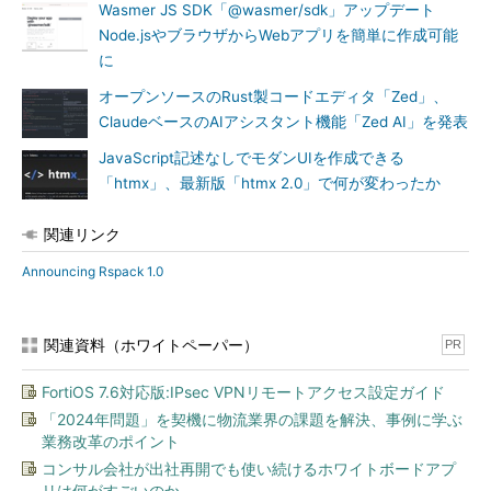
Wasmer JS SDK「@wasmer/sdk」アップデート
Node.jsやブラウザからWebアプリを簡単に作成可能
に
オープンソースのRust製コードエディタ「Zed」、
ClaudeベースのAIアシスタント機能「Zed AI」を発表
JavaScript記述なしでモダンUIを作成できる
「htmx」、最新版「htmx 2.0」で何が変わったか
関連リンク
Announcing Rspack 1.0
関連資料（ホワイトペーパー）
PR
FortiOS 7.6対応版:IPsec VPNリモートアクセス設定ガイド
「2024年問題」を契機に物流業界の課題を解決、事例に学ぶ
業務改革のポイント
コンサル会社が出社再開でも使い続けるホワイトボードアプ
リは何がすごいのか