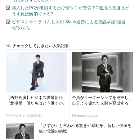
購入したPCが破損するたび情シスが苦労 PC運用の負担はど
うすれば解消できる?
ビザスクやソラコムも採用 Slack連携による稟議承認“爆速
化”の方法
チェックしておきたい人気記事
【西野亮廣】ビジネス書最新刊
全員がリーダーシップを発揮し、
『北極星 僕たちはどう働くか』
自分より優れた人財を育成する
PR(FINCHI on GOETHE)
PR(dentsu Japan)
「さすが」と言われる驚きや感動を。新しい価値を
生む電通の挑戦