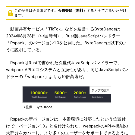
この記事は会員限定です。
会員登録（無料）
すると全てご覧いただけ
ます。
動画共有サービス「TikTok」などを運営するByteDanceは
2024年8月28日（中国時間）、Rust製JavaScriptバンドラー
「Rspack」のバージョン1.0を公開した。ByteDanceは以下のよ
うに説明している。
RspackはRustで書かれた次世代JavaScriptバンドラーで、
webpack APIエコシステムと互換性があり、同じJavaScriptバン
ドラーの「webpack」よりも10倍高速だ。
（提供：ByteDance）
Rspackの新バージョンは、本番環境に対応したという位置付
けで「バージョン1.0」と名付けられた。webpackのAPIや機能の
大部分をカバーし、より多くのユーザーをサポートできるように