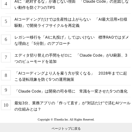
AIに「絶対するな」が通じない理由 「Claude Code」の意図しな
い動作を防ぐ7つのTIPS
AIコーディングだけでは生産性は上がらない 「AI最大活用×仕様
駆動」で開発ライフサイクルを再定義
レガシー移行を「AIに丸投げ」してはいけない 標準RAGではダメ
な理由と「5分割」のアプローチ
エディタ切り替えの手間をゼロに 「Claude Code」がUI刷新、3
つのビューモードを追加
「AIコーディングより人を雇う方が安くなる」 2028年までに起
こる逆転現象を防ぐ5つの運用施策
「Claude Code」は開発の司令塔に 常識を一変させた5つの進化
最短3分、業務アプリの「作って直す」が“対話だけ”で済むAIツール
の仕組みとは？
Copyright © ITmedia Inc. All Rights Reserved.
ページトップに戻る