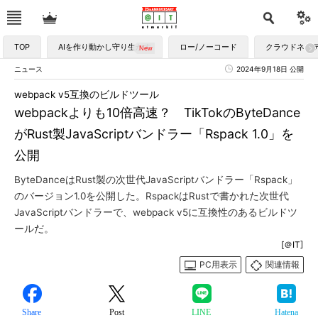
TOP
AIを作り動かし守り生かす
ロー/ノーコード
クラウドネイ
ニュース
2024年9月18日 公開
webpack v5互換のビルドツール
webpackよりも10倍高速？ TikTokのByteDance
がRust製JavaScriptバンドラー「Rspack 1.0」を
公開
ByteDanceはRust製の次世代JavaScriptバンドラー「Rspack」
のバージョン1.0を公開した。RspackはRustで書かれた次世代
JavaScriptバンドラーで、webpack v5に互換性のあるビルドツ
ールだ。
[＠IT]
PC用表示
関連情報
Share
Post
LINE
Hatena