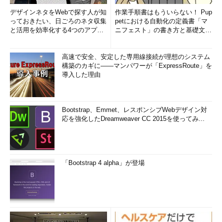
デザインネタをWebで探す人が知
作業手順書はもういらない！ Pup
っておきたい、日ごろのネタ収集
petにおける自動化の定義書「マ
と活用を効率化する4つのアプリ
ニフェスト」の書き方と基礎文法
(1/3)
まとめ (1/5)
高速で安全、安定した専用線接続が理想のシステム
構築のカギに――マンパワーが「ExpressRoute」を
導入した理由
Bootstrap、Emmet、レスポンシブWebデザイン対
応を強化したDreamweaver CC 2015を使ってみ...
「Bootstrap 4 alpha」が登場