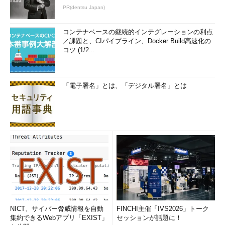
PR(dentsu Japan)
コンテナベースの継続的インテグレーションの利点
／課題と、CIパイプライン、Docker Build高速化の
コツ (1/2...
「電子署名」とは、「デジタル署名」とは
NICT、サイバー脅威情報を自動
FINCHI主催「IVS2026」トーク
集約できるWebアプリ「EXIST」
セッションが話題に！