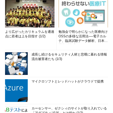
より広がったカリキュラムを通過
勉強会で明らかになった医療向け
点に若者は上を目指す (1/2)
OSSの多様な活用法──電子カル
テ、臨床試験データ解析、日本語
医学用語プラットフォーム、画...
成長し続けるセキュリティ人材と悲嘆に暮れる情報
流出被害者たち (1/3)
マイクロソフトとレッドハットがクラウドで提携
カーセンサー、ゼクシィのサイトが取り入れている
「アダプティブUX」とは何か (1/2)