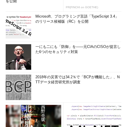
を公開
PR(FINCHI on GOETHE)
Microsoft、プログラミング言語「TypeScript 3.4」
のリリース候補版（RC）を公開
一にも二にも「防御」を――元CIAのCISOが提言し
た6つのセキュリティ対策
2018年の災害では34.2％で「BCPが機能した」、N
TTデータ経営研究所が調査