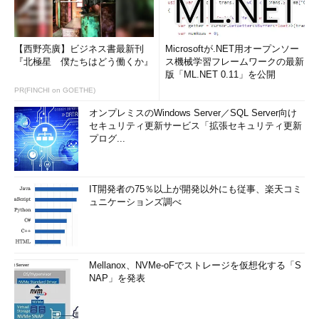
【西野亮廣】ビジネス書最新刊
Microsoftが.NET用オープンソー
『北極星 僕たちはどう働くか』
ス機械学習フレームワークの最新
版「ML.NET 0.11」を公開
PR(FINCHI on GOETHE)
オンプレミスのWindows Server／SQL Server向け
セキュリティ更新サービス「拡張セキュリティ更新
プログ...
IT開発者の75％以上が開発以外にも従事、楽天コミ
ュニケーションズ調べ
Mellanox、NVMe-oFでストレージを仮想化する「S
NAP」を発表