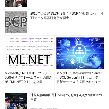
2018年の災害では34.2％で「BCPが機能した」、N
TTデータ経営研究所が調査
Microsoftが.NET用オープンソー
オンプレミスのWindows Server
ス機械学習フレームワークの最新
／SQL Server向けセキュリティ
版「ML.NET 0.11」を公開
更新サービス「拡張セキュリティ
更新プログ...
【見城徹×藤田晋】AI時代でも変わらない経営者の
本質