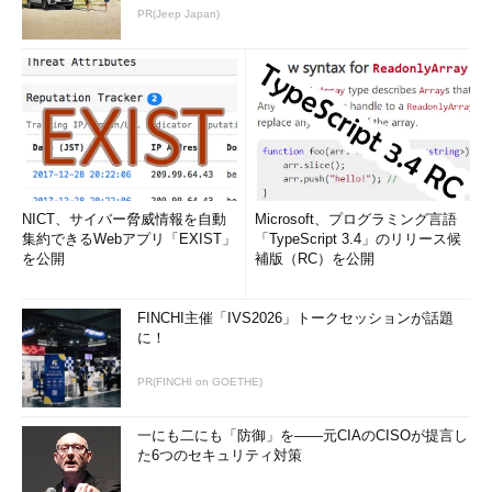
PR(Jeep Japan)
NICT、サイバー脅威情報を自動
Microsoft、プログラミング言語
集約できるWebアプリ「EXIST」
「TypeScript 3.4」のリリース候
を公開
補版（RC）を公開
FINCHI主催「IVS2026」トークセッションが話題
に！
PR(FINCHI on GOETHE)
一にも二にも「防御」を――元CIAのCISOが提言し
た6つのセキュリティ対策