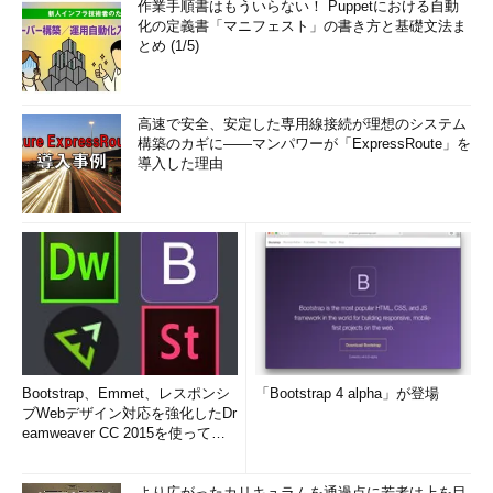
作業手順書はもういらない！ Puppetにおける自動
化の定義書「マニフェスト」の書き方と基礎文法ま
とめ (1/5)
高速で安全、安定した専用線接続が理想のシステム
構築のカギに――マンパワーが「ExpressRoute」を
導入した理由
Bootstrap、Emmet、レスポンシ
「Bootstrap 4 alpha」が登場
ブWebデザイン対応を強化したDr
eamweaver CC 2015を使って
み...
より広がったカリキュラムを通過点に若者は上を目