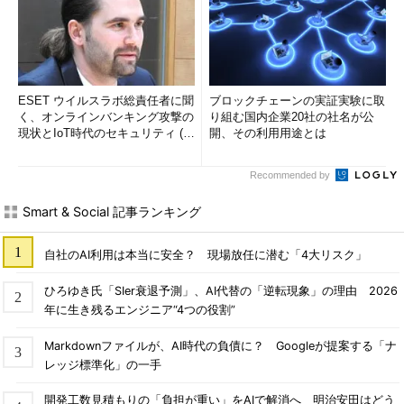
ESET ウイルスラボ総責任者に聞
ブロックチェーンの実証実験に取
く、オンラインバンキング攻撃の
り組む国内企業20社の社名が公
現状とIoT時代のセキュリティ (1/
開、その利用用途とは
2)
Recommended by
Smart & Social 記事ランキング
自社のAI利用は本当に安全？ 現場放任に潜む「4大リスク」
ひろゆき氏「SIer衰退予測」、AI代替の「逆転現象」の理由 2026
年に生き残るエンジニア“4つの役割”
Markdownファイルが、AI時代の負債に？ Googleが提案する「ナ
レッジ標準化」の一手
開発工数見積もりの「負担が重い」をAIで解消へ 明治安田はどう