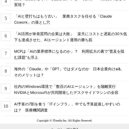
実現？
「AIと壁打ちはもう古い」 業務タスクを任せる「Claude
Cowork」の落とし穴
「AI活用が単発質問の企業は大敗」 楽天にコストと遅延の30％低
下も達成させた、AIエージェント運用の勝ち筋
MCPは「AIの業界標準になるのか」？ 利用拡大の裏で“普及を阻
む課題”も浮上
海外の「Claude」や「GPT」ではダメなのか 日本企業向けai&、
そのメリットは？
社内のWindows環境で「数百のAIエージェント」を隔離実行
NVIDIAとMicrosoftが共同開発したデスクサイドマシンの全容
AI予算の7割を食う「ITインフラ」、中でも予算超過しやすいの
は？ 医療機関調査
Copyright © ITmedia Inc. All Rights Reserved.