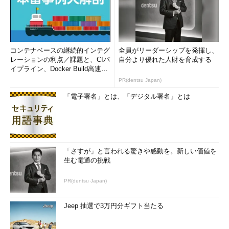
コンテナベースの継続的インテグ
全員がリーダーシップを発揮し、
レーションの利点／課題と、CIパ
自分より優れた人財を育成する
イプライン、Docker Build高速化
のコツ (1/2...
PR(dentsu Japan)
「電子署名」とは、「デジタル署名」とは
「さすが」と言われる驚きや感動を。新しい価値を
生む電通の挑戦
PR(dentsu Japan)
Jeep 抽選で3万円分ギフト当たる