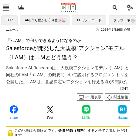
TOP
AIを作り動かし守り生かす
ロー/ノーコード
クラウドネイ
ニュース
2024年9月26日 公開
「xLAM」で何ができるようになるのか
Salesforceが開発した大規模“アクション”モデル
（LAM）はLLMとどう違う？
Salesforce AI Researchは、大規模アクションモデル（LAM）と
同社のLAM「xLAM」の概要について説明するブログエントリを
公開した。LAMは、意思決定やアクションを行える点が特徴だ。
[＠IT]
PC用表示
関連情報
Share
Post
LINE
Hatena
この記事は会員限定です。
会員登録（無料）
すると全てご覧いただけ
ます。