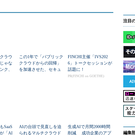
注目
クラウ
この1年で「パブリック
FINCHI主催「IVS202
じゃな
クラウドからの回帰」
6」トークセッションが
ンク、
を加速させた、セキュ
話題に！
ウドに
リティだけでは語れな
PR(FINCHI on GOETHE)
い変化
SaaS
AIの台頭で見直しを迫
生成AIで月間2000時間
編集
が「AI
られるマルチクラウド
削減 成功企業のアプ