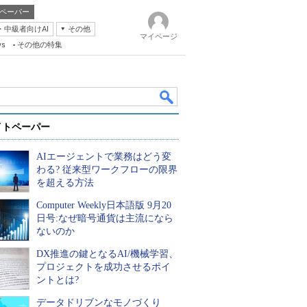
ペーパー
・中級者向けAI
その他
マイページ
ws
その他の特集
イトペーパー
AIエージェントで業務はどう変
わる? 従来型ワークフローの限界
を超える方法
Computer Weekly日本語版 9月20
k
日号:なぜ暗号通貨は主流になら
ないのか
DX推進の鍵となるAI/機械学習、
プロジェクトを成功させるポイ
ントとは?
データドリブンなモノづくり