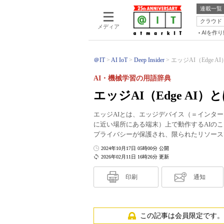
連載一覧
クラウド
メディア
AIを作
＠IT
AI IoT
Deep Insider
エッジAI（Edge 
AI・機械学習の用語辞典
エッジAI（Edge AI）
エッジAIとは、エッジデバイス（＝インター
に近い場所にある端末）上で動作するAIの
プライバシーが保護され、限られたリソース
2024年10月17日 05時00分 公開
2026年02月11日 16時26分 更新
印刷
通知
この記事は会員限定です。