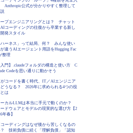
AIコーディングの「ループ」4種類を完全入
 Anthropic公式が分かりやすく整理して
解説
ループエンジニアリングとは？ チャット
とAIコーディングの往復から卒業する新し
い開発スタイル
「ハーネス」って結局、何？ みんな使い
が違うAIエージェント用語をHugging Fac
が整理
入門】.claudeフォルダの構造と使い方 C
aude Codeを思い通りに動かそう
Iがコードを書く時代、IT／AIエンジニア
どうなる？ 2026年に求められる4つの役
割とは
ローカルLLMは本当に手元で動くのか？
ハードウェアとモデルの現実的な選び方【2
26年春】
AIコーディングはなぜ後から苦しくなるの
か？ 技術負債に続く「理解負債」「認知