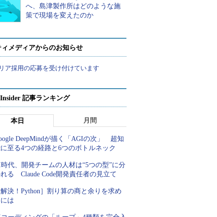
へ、島津製作所はどのような施
策で現場を変えたのか
ティメディアからのお知らせ
リア採用の応募を受け付けています
p Insider 記事ランキング
月間
本日
oogle DeepMindが描く「AGIの次」 超知
能に至る4つの経路と6つのボトルネック
I時代、開発チームの人材は“5つの型”に分
れる Claude Code開発責任者の見立て
解決！Python］割り算の商と余りを求め
るには