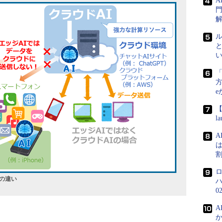
門
方
e
【
l
A
は
との違い
0