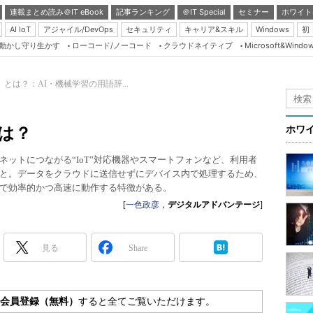
連載まとめ読み＠IT eBook
記事ランキング
＠IT Special
セミナー
ホワイト
AI IoT
アジャイル/DevOps
セキュリティ
キャリア&スキル
Windows
初
り動かし守り生かす
ローコード/ノーコード
クラウドネイティブ
Microsoft&Windo
Server & Storage
HTML5 + UX
AI）とは？：AI・機械学習の用語辞...
Smart & Social
Coding Edge
とは？
ホワ
Java Agile
ネットにつながる“IoT”対応機器やスマートフォンなど、利用者
Database Expert
こと。データをクラウドに送信せずにデバイス内で処理するため、
Linux ＆ OSS
で効率的かつ高速に動作する特徴がある。
[
一色政彦
，
デジタルアドバンテージ
]
Master of IP Networ
Security & Trust
見る
Share
Test & Tools
Insider.NET
会員登録（無料）
すると全てご覧いただけます。
ブログ