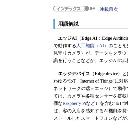
連載目次
用語解説
エッジAI
（
Edge AI
：
Edge Artificia
で動作する
人工知能（AI）
のことを
見守りカメラ）が、データをクラウ
識を行うことなどが、エッジAIの典
エッジデバイス
（
Edge device
）と
わゆる“IoT：Internet of T
ネットワークの端＝エッジ）で動作
ては、カメラや各種センサーを搭載
価な
Raspberry Pi
など）を含む“Io
ば、客の入店を感知するAI機能を持
ストールしたスマートフォンなどが