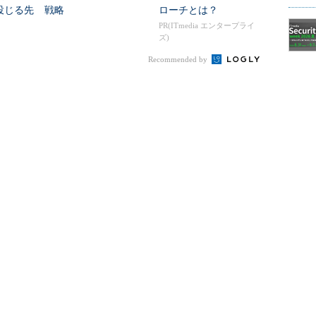
投じる先
戦略
ローチとは？
PR(ITmedia エンタープライ
ズ)
Recommended by