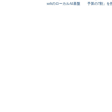
softのローカルAI基盤
予算の7割」を
「Foundry Local」
は？