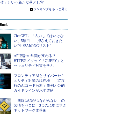
負債」という新たな落とし穴
»
ランキングをもっと見る
Book
ChatGPTに「入力してはいけな
い」5項目――押さえておきた
い“生成AIのNGリスト”
API設計の常識が変わる？
HTTP新メソッド「QUERY」と
セキュリティ対策を学ぶ
フロンティアAIとサイバーセキ
ュリティ対策の現在地 「17万
行のAIコード分析」事例と公的
ガイドラインが示す道筋
「無線LANがつながらない」の
苦情をゼロに 3つの現場に学ぶ
ネットワーク改善術