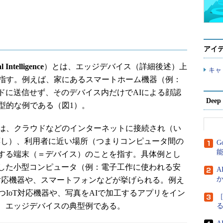
アイ
l Intelligence
）とは、エッジデバイス（詳細後述）上
キャ
指す。例えば、家にあるスマートホーム機器（例：
ドに送信せず、そのデバイス内だけでAIによる顔認
Dee
型的な例である（図1）。
は、クラウドなどのインターネットに接続され（い
hings”に対応し）、利用者に近い場所（つまりコンピュータ間の
G
する端末（＝デバイス）のことを指す。具体例とし
した小型コンピュータ（例：電子工作に使われる安
A
か
T”対応機器や、スマートフォンなどが挙げられる。例え
つIoT対応機器や、写真をAIで加工するアプリをイン
［
、エッジデバイスの典型例である。