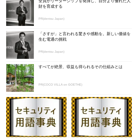
全員がリーダーシップを発揮し、自分より優れた人
財を育成する
PR(dentsu Japan)
「さすが」と言われる驚きや感動を。新しい価値を
生む電通の挑戦
PR(dentsu Japan)
すべてが絶景、収益も得られるその仕組みとは
PR(COCO VILLA on GOETHE)