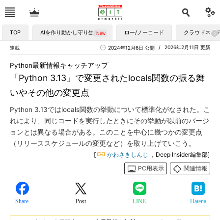
TOP
AIを作り動かし守り生かす
ロー/ノーコード
クラウドネイ
2026年2月11日 更新
連載
2024年12月6日 公開
Python最新情報キャッチアップ
「Python 3.13」で変更されたlocals関数の振る舞
いやその他の変更点
Python 3.13ではlocals関数の挙動について標準化がなされた。こ
れにより、同じコードを実行したときにその挙動が以前のバージ
ョンとは異なる場合がある。このことを中心に幾つかの変更点
（リリーススケジュールの変更など）を取り上げていこう。
[
かわさきしんじ
，Deep Insider編集部]
PC用表示
関連情報
Share
Post
LINE
Hatena