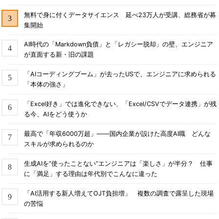
無料で身に付くデータサイエンス 延べ23万人が受講、総務省が募
集開始
AI時代の「Markdown負債」と「レガシー脱却」の壁、エンジニア
が直面する新・旧の課題
「AIコーディングブーム」が去ったUSで、エンジニアに求められる
「本体の強さ」
「Excel好き」では進化できない、「Excel/CSVでデータ連携」が残
る今、AIをどう使うか
最高で「年収6000万超」――国内企業が設けた高度AI職 どんな
スキルが求められるのか
生成AIを“使ったことない”エンジニアは「楽しさ」が半分？ 仕事
に「満足」する理由は年代別でこんなに違った
「AI活用する新人増えてOJT負担増」 複数の調査で露呈した現場
の苦悩