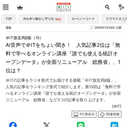
TOP
AIを作り動かし守り生かす
ロー/ノーコード
クラウドネイ
連載
2025年1月29日 公開
＠IT放送局β版（15）
AI音声で＠ITをちょい聞き！ 人気記事2位は「無
料で学べるオンライン講座『誰でも使える統計オ
ープンデータ』が全面リニューアル 総務省」、1
位は？
＠ITの記事をラジオ形式でお届けする連載「＠IT放送局β版」。
人気の記事をランキング形式で紹介します。第15回は「無料で学
べるオンライン講座『誰でも使える統計オープンデータ』が全面
リニューアル 総務省」など3つの記事を取り上げます。
[＠IT]
PC用表示
関連情報