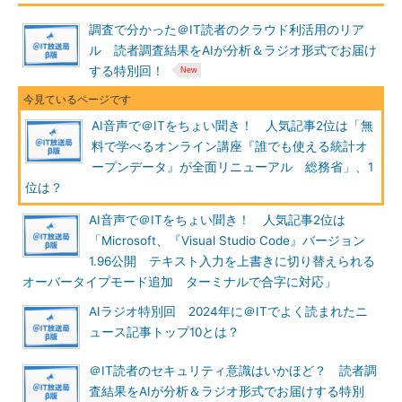
調査で分かった＠IT読者のクラウド利活用のリア
ル 読者調査結果をAIが分析＆ラジオ形式でお届け
する特別回！
AI音声で＠ITをちょい聞き！ 人気記事2位は「無
料で学べるオンライン講座『誰でも使える統計オ
ープンデータ』が全面リニューアル 総務省」、1
位は？
AI音声で＠ITをちょい聞き！ 人気記事2位は
「Microsoft、『Visual Studio Code』バージョン
1.96公開 テキスト入力を上書きに切り替えられる
オーバータイプモード追加 ターミナルで合字に対応」
AIラジオ特別回 2024年に＠ITでよく読まれたニ
ュース記事トップ10とは？
＠IT読者のセキュリティ意識はいかほど？ 読者調
査結果をAIが分析＆ラジオ形式でお届けする特別