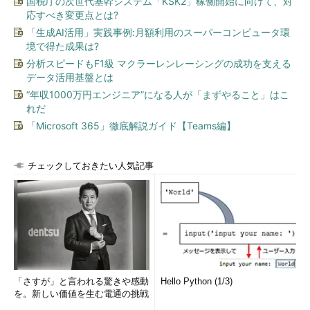
国税庁の次世代基幹システム「KSK2」稼働開始に向けて、対
応すべき変更点とは?
「生成AI活用」実践事例:月額利用のスーパーコンピュータ環
境で得た成果は?
分析スピードもF1級 マクラーレンレーシングの成功を支える
データ活用基盤とは
“年収1000万円エンジニア”になる人が「まずやること」はこ
れだ
「Microsoft 365」徹底解説ガイド【Teams編】
チェックしておきたい人気記事
「さすが」と言われる驚きや感動
Hello Python (1/3)
を。新しい価値を生む電通の挑戦