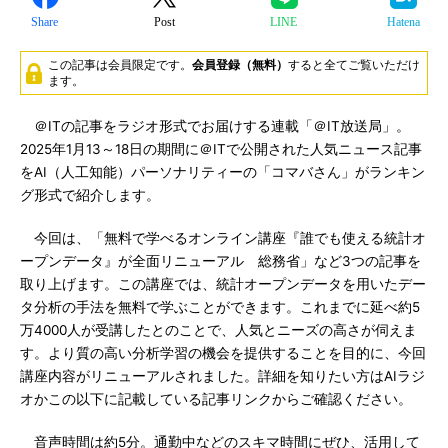
Share
Post
LINE
Hatena
この記事は会員限定です。
会員登録（無料）
すると全てご覧いただけ
ます。
＠ITの記事をラジオ形式でお届けする連載「＠IT放送局」。
2025年1月13～18日の期間に＠ITで公開された人気ニュース記事
をAI（人工知能）パーソナリティーの「コマバさん」がランキン
グ形式で紹介します。
今回は、「無料で学べるオンライン講座『誰でも使える統計オ
ープンデータ』が全面リニューアル 総務省」など3つの記事を
取り上げます。この講座では、統計オープンデータを用いたデー
タ分析の手法を無料で学ぶことができます。これまでに延べ約5
万4000人が受講したとのことで、人気とニーズの高さが伺えま
す。より質の高い分析学習の機会を提供することを目的に、今回
講座内容がリニューアルされました。詳細を知りたい方はAIラジ
オかこの以下に記載している記事リンクからご確認ください。
音声時間は約5分。通勤中などのスキマ時間にぜひ、活用して