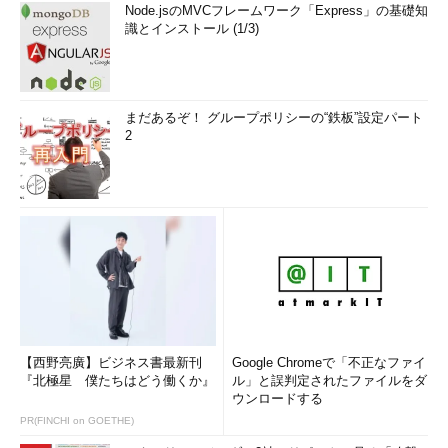
Node.jsのMVCフレームワーク「Express」の基礎知
識とインストール (1/3)
まだあるぞ！ グループポリシーの“鉄板”設定パート
2
【西野亮廣】ビジネス書最新刊
Google Chromeで「不正なファイ
『北極星 僕たちはどう働くか』
ル」と誤判定されたファイルをダ
ウンロードする
PR(FINCHI on GOETHE)