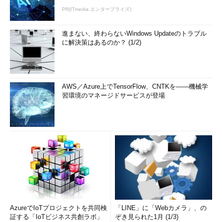
PR(ITmedia エンタープライズ)
進まない、終わらないWindows Updateのトラブル
に解決策はあるのか？ (1/2)
AWS／Azure上でTensorFlow、CNTKを――機械学
習環境のマネージドサービスが登場
AzureでIoTプロジェクトを共同検
「LINE」に「Webカメラ」、の
証する「IoTビジネス共創ラボ」
ぞき見られた1月 (1/3)