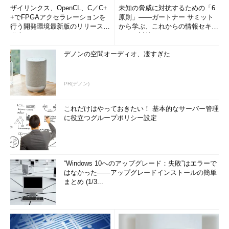
ザイリンクス、OpenCL、C／C+
未知の脅威に対抗するための「6
+でFPGAアクセラレーションを
原則」――ガートナー サミット
行う開発環境最新版のリリースを
から学ぶ、これからの情報セキュ
発表
リティ対策
デノンの空間オーディオ、凄すぎた
PR(デノン)
これだけはやっておきたい！ 基本的なサーバー管理
に役立つグループポリシー設定
“Windows 10へのアップグレード：失敗”はエラーで
はなかった――アップグレードインストールの簡単
まとめ (1/3...