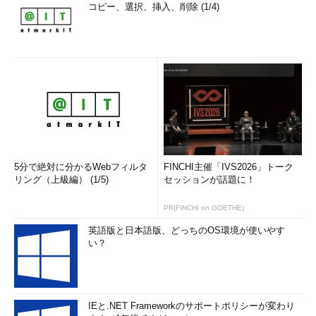
コピー、選択、挿入、削除 (1/4)
5分で絶対に分かるWebフィルタ
FINCHI主催「IVS2026」トーク
リング（上級編） (1/5)
セッションが話題に！
PR(FINCHI on GOETHE)
英語版と日本語版、どっちのOS環境が使いやす
い？
IEと.NET Frameworkのサポートポリシーが変わり