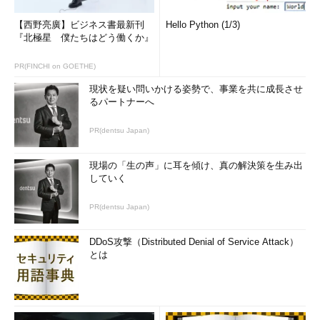
【西野亮廣】ビジネス書最新刊
Hello Python (1/3)
『北極星 僕たちはどう働くか』
PR(FINCHI on GOETHE)
現状を疑い問いかける姿勢で、事業を共に成長させ
るパートナーへ
PR(dentsu Japan)
現場の「生の声」に耳を傾け、真の解決策を生み出
していく
PR(dentsu Japan)
DDoS攻撃（Distributed Denial of Service Attack）
とは