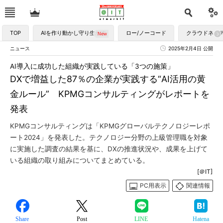
TOP
AIを作り動かし守り生かす
ロー/ノーコード
クラウドネイ
ニュース
2025年2月4日 公開
AI導入に成功した組織が実践している「3つの施策」
DXで増益した87％の企業が実践する“AI活用の黄
金ルール” KPMGコンサルティングがレポートを
発表
KPMGコンサルティングは「KPMGグローバルテクノロジーレポ
ート2024」を発表した。テクノロジー分野の上級管理職を対象
に実施した調査の結果を基に、DXの推進状況や、成果を上げて
いる組織の取り組みについてまとめている。
[＠IT]
PC用表示
関連情報
Share
Post
LINE
Hatena