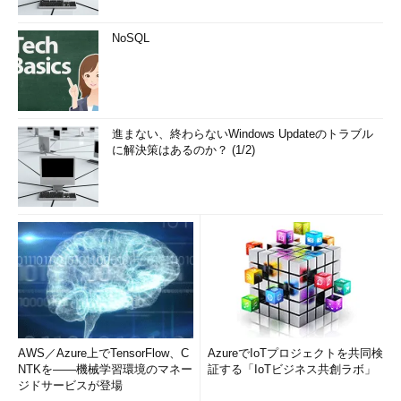
NoSQL
進まない、終わらないWindows Updateのトラブル
に解決策はあるのか？ (1/2)
AWS／Azure上でTensorFlow、C
AzureでIoTプロジェクトを共同検
NTKを――機械学習環境のマネー
証する「IoTビジネス共創ラボ」
ジドサービスが登場