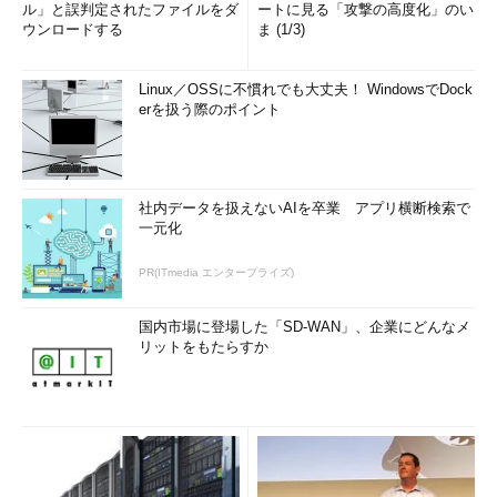
ル」と誤判定されたファイルをダ
ートに見る「攻撃の高度化」のい
ウンロードする
ま (1/3)
Linux／OSSに不慣れでも大丈夫！ WindowsでDock
erを扱う際のポイント
社内データを扱えないAIを卒業 アプリ横断検索で
一元化
PR(ITmedia エンタープライズ)
国内市場に登場した「SD-WAN」、企業にどんなメ
リットをもたらすか