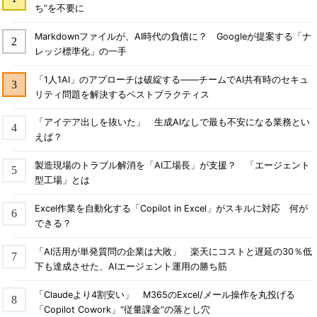
ち”を不要に
Markdownファイルが、AI時代の負債に？ Googleが提案する「ナ
レッジ標準化」の一手
「1人1AI」のアプローチは破綻する――チームでAI共有時のセキュ
リティ問題を解決するベストプラクティス
「アイデア出しを抜いた」 生成AIなしで最も不安になる業務とい
えば？
製造現場のトラブル解消を「AI工場長」が支援？ 「エージェント
型工場」とは
Excel作業を自動化する「Copilot in Excel」がスキルに対応 何が
できる？
「AI活用が単発質問の企業は大敗」 楽天にコストと遅延の30％低
下も達成させた、AIエージェント運用の勝ち筋
「Claudeより4割安い」 M365のExcel/メール操作を丸投げる
「Copilot Cowork」“従量課金”の落とし穴