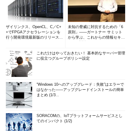
ザイリンクス、OpenCL、C／C+
未知の脅威に対抗するための「6
+でFPGAアクセラレーションを
原則」――ガートナー サミット
行う開発環境最新版のリリースを
から学ぶ、これからの情報セキュ
発表
リティ対策
これだけはやっておきたい！ 基本的なサーバー管理
に役立つグループポリシー設定
“Windows 10へのアップグレード：失敗”はエラーで
はなかった――アップグレードインストールの簡単
まとめ (1/3...
SORACOMの、IoTプラットフォームサービスとし
てのインパクト (1/2)