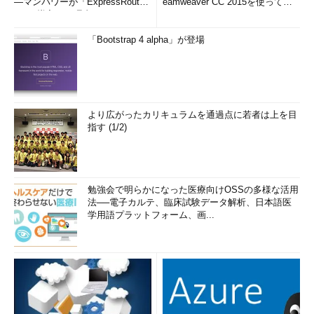
―マンパワーが「ExpressRout
eamweaver CC 2015を使って
e」を導入した理由
み...
「Bootstrap 4 alpha」が登場
より広がったカリキュラムを通過点に若者は上を目
指す (1/2)
勉強会で明らかになった医療向けOSSの多様な活用
法──電子カルテ、臨床試験データ解析、日本語医
学用語プラットフォーム、画...