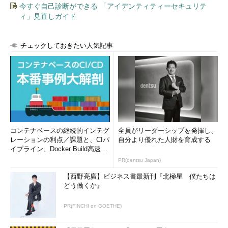
今すぐ自己診断ができる 「アイデンティティーセキュリテ
ィ」見直しガイド
チェックしておきたい人気記事
コンテナベースの継続的インテグ
全員がリーダーシップを発揮し、
レーションの利点／課題と、CIパ
自分より優れた人財を育成する
イプライン、Docker Build高速化
のコツ (1/2...
PR(dentsu Japan)
【西野亮廣】ビジネス書最新刊『北極星 僕たちは
どう働くか』
PR(FINCHI on GOETHE)