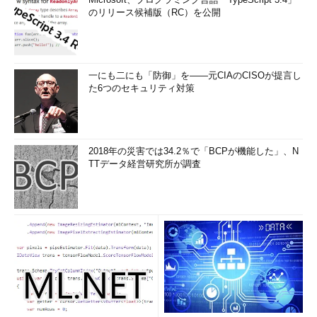
のリリース候補版（RC）を公開
一にも二にも「防御」を――元CIAのCISOが提言し
た6つのセキュリティ対策
2018年の災害では34.2％で「BCPが機能した」、N
TTデータ経営研究所が調査