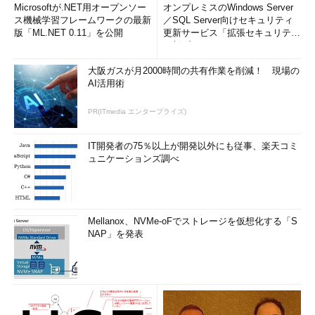
Microsoftが.NET用オープンソー
オンプレミスのWindows Server
ス機械学習フレームワークの最新
／SQL Server向けセキュリティ
版「ML.NET 0.11」を公開
更新サービス「拡張セキュリティ
更新プログ...
大阪ガスが月2000時間の共有作業を削減！ 現場の
AI活用術
PR(ITmedia エンタープライズ)
IT開発者の75％以上が開発以外にも従事、楽天コミ
ュニケーションズ調べ
Mellanox、NVMe-oFでストレージを仮想化する「S
NAP」を発表