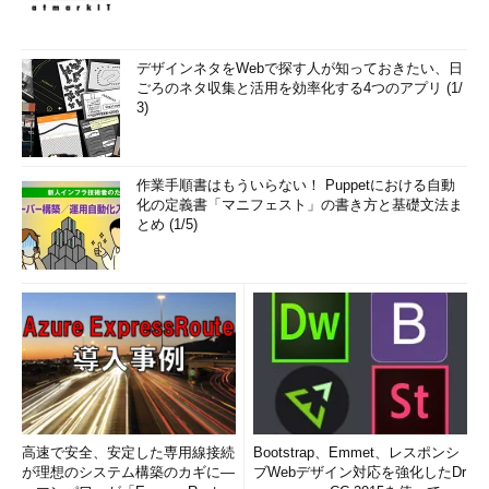
デザインネタをWebで探す人が知っておきたい、日
ごろのネタ収集と活用を効率化する4つのアプリ (1/
3)
作業手順書はもういらない！ Puppetにおける自動
化の定義書「マニフェスト」の書き方と基礎文法ま
とめ (1/5)
高速で安全、安定した専用線接続
Bootstrap、Emmet、レスポンシ
が理想のシステム構築のカギに―
ブWebデザイン対応を強化したDr