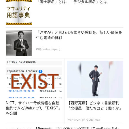
「電子署名」とは、「デジタル署名」とは
「さすが」と言われる驚きや感動を。新しい価値を
生む電通の挑戦
PR(dentsu Japan)
NICT、サイバー脅威情報を自動
【西野亮廣】ビジネス書最新刊
集約できるWebアプリ「EXIST」
『北極星 僕たちはどう働くか』
を公開
PR(FINCHI on GOETHE)
Microsoft、プログラミング言語「TypeScript 3.4」