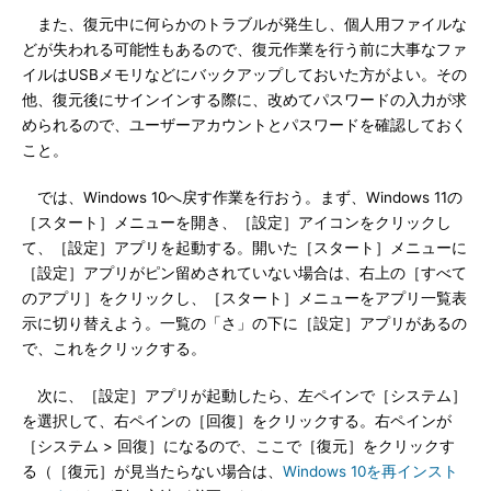
また、復元中に何らかのトラブルが発生し、個人用ファイルな
どが失われる可能性もあるので、復元作業を行う前に大事なファ
イルはUSBメモリなどにバックアップしておいた方がよい。その
他、復元後にサインインする際に、改めてパスワードの入力が求
められるので、ユーザーアカウントとパスワードを確認しておく
こと。
では、Windows 10へ戻す作業を行おう。まず、Windows 11の
［スタート］メニューを開き、［設定］アイコンをクリックし
て、［設定］アプリを起動する。開いた［スタート］メニューに
［設定］アプリがピン留めされていない場合は、右上の［すべて
のアプリ］をクリックし、［スタート］メニューをアプリ一覧表
示に切り替えよう。一覧の「さ」の下に［設定］アプリがあるの
で、これをクリックする。
次に、［設定］アプリが起動したら、左ペインで［システム］
を選択して、右ペインの［回復］をクリックする。右ペインが
［システム > 回復］になるので、ここで［復元］をクリックす
る（［復元］が見当たらない場合は、
Windows 10を再インスト