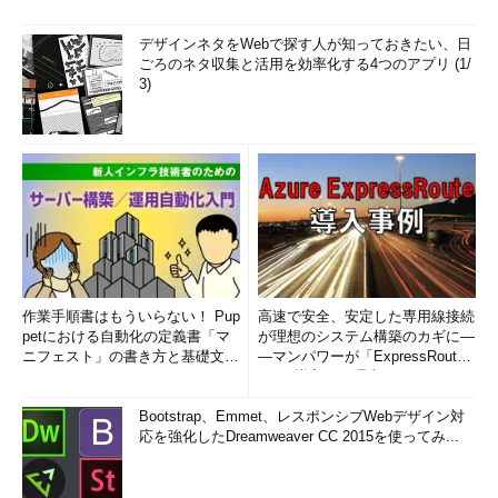
デザインネタをWebで探す人が知っておきたい、日
ごろのネタ収集と活用を効率化する4つのアプリ (1/
3)
作業手順書はもういらない！ Pup
高速で安全、安定した専用線接続
petにおける自動化の定義書「マ
が理想のシステム構築のカギに―
ニフェスト」の書き方と基礎文法
―マンパワーが「ExpressRout
まとめ (1/5)
e」を導入した理由
Bootstrap、Emmet、レスポンシブWebデザイン対
応を強化したDreamweaver CC 2015を使ってみ...