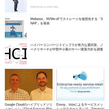
PR(FINCHI on GOETHE)
Mellanox、NVMe-oFでストレージを仮想化する「S
NAP」を発表
ハイパーコンバージドインフラが有力な選択肢、ノ
ークリサーチが中堅中小業のサーバ更新方針を調査
Google Cloudのハイブリッドソリ
Envoy、Istioによるサービスメッ
ューション「Cloud Services Plat
シュのスタートアップ、Tetrateが