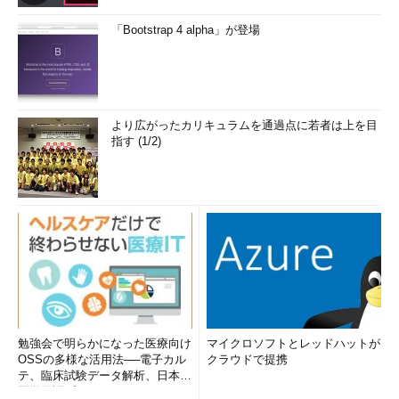
「Bootstrap 4 alpha」が登場
より広がったカリキュラムを通過点に若者は上を目
指す (1/2)
勉強会で明らかになった医療向け
マイクロソフトとレッドハットが
OSSの多様な活用法──電子カル
クラウドで提携
テ、臨床試験データ解析、日本語
医学用語プラットフォーム、画...