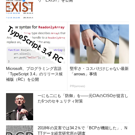
リ「EXIST」を公開
Microsoft、プログラミング言語
堅牢さ・コスパだけじゃない最新
「TypeScript 3.4」のリリース候
「arrows」事情
補版（RC）を公開
PR(arrows)
一にも二にも「防御」を――元CIAのCISOが提言し
た6つのセキュリティ対策
2018年の災害では34.2％で「BCPが機能した」、N
TTデータ経営研究所が調査