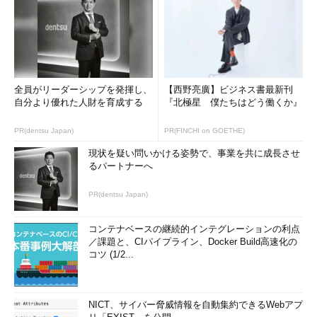
全員がリーダーシップを発揮し、
【西野亮廣】ビジネス書最新刊
自分より優れた人財を育成する
『北極星 僕たちはどう働くか』
PR(dentsu Japan)
PR(FINCHI on GOETHE)
現状を疑い問いかける姿勢で、事業を共に成長させ
るパートナーへ
PR(dentsu Japan)
コンテナベースの継続的インテグレーションの利点
／課題と、CIパイプライン、Docker Build高速化の
コツ (1/2...
NICT、サイバー脅威情報を自動集約できるWebアプ