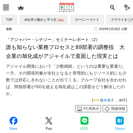
TOP
AIを作り動かし守り生かす
ロー/ノーコード
クラウドネイ
連載
2025年2月26日 公開
「アジャパー・シナジー」セミナーレポート（2）
誰も知らない業務プロセスと89部署の調整役 大
企業の旭化成がアジャイルで直面した現実とは
アジャイル開発において「少数精鋭」というのは重要な要素だ。
一方、その開発対象が全社となると管理的にもリソース的にも少
数では対応しきれないことが出てくる。グループ会社を合わせれ
ば、関係部署が100を超える旭化成はこの課題をどう解決したの
か。
[
椎木恭子
，＠IT]
PC用表示
関連情報
Share
Post
LINE
Hatena