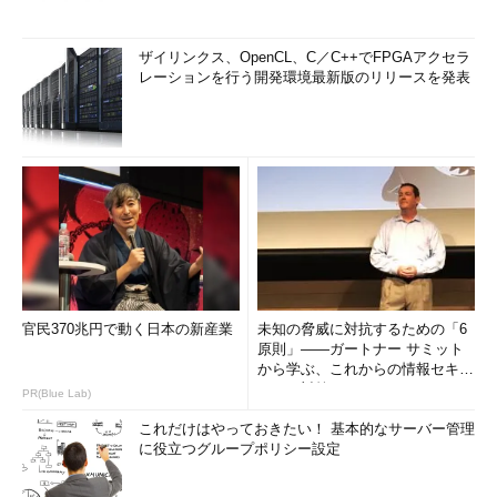
ザイリンクス、OpenCL、C／C++でFPGAアクセラ
レーションを行う開発環境最新版のリリースを発表
官民370兆円で動く日本の新産業
未知の脅威に対抗するための「6
原則」――ガートナー サミット
から学ぶ、これからの情報セキュ
リティ対策
PR(Blue Lab)
これだけはやっておきたい！ 基本的なサーバー管理
に役立つグループポリシー設定