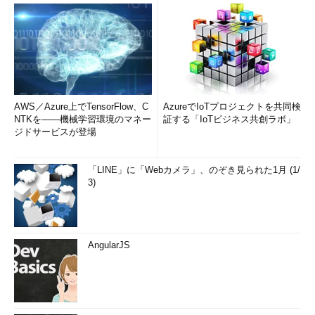
AWS／Azure上でTensorFlow、C
AzureでIoTプロジェクトを共同検
NTKを――機械学習環境のマネー
証する「IoTビジネス共創ラボ」
ジドサービスが登場
「LINE」に「Webカメラ」、のぞき見られた1月 (1/
3)
AngularJS