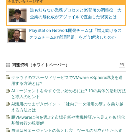
誰も知らない業務プロセスと89部署の調整役 大
企業の旭化成がアジャイルで直面した現実とは
PlayStation Network開発チームは「増え続けるス
クラムチームの管理問題」をどう解決したのか
関連資料（ホワイトペーパー）
PR
クラウドのマネージドサービスでVMware vSphere環境を運
用する方法とは?
AIエージェントを今すぐ使い始めるには? 10の具体的活用方法
と導入のヒント
AI活用のつまずきポイント 「社内データ活用の壁」を乗り越
える方法とは
脱VMwareに何を選ぶ? 市場分析や実機検証から見えた仮想化
基盤移行の現実解
自律型AIエージェントの落とし穴、ツールの乱立がもたらす