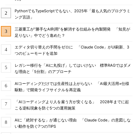
PythonでもTypeScriptでもない、2025年「最も人気のプログラミ
ング言語」
三菱重工が“勝手なAI利用”を解消する仕組みを内製開発 「知見が
足りない」中でどう進めた？
エディタ切り替えの手間をゼロに 「Claude Code」がUI刷新、3
つのビューモードを追加
レガシー移行を「AIに丸投げ」してはいけない 標準RAGではダメ
な理由と「5分割」のアプローチ
AIコーディングだけでは生産性は上がらない 「AI最大活用×仕様
駆動」で開発ライフサイクルを再定義
「AIコーディングより人を雇う方が安くなる」 2028年までに起
こる逆転現象を防ぐ5つの運用施策
AIに「絶対するな」が通じない理由 「Claude Code」の意図しな
い動作を防ぐ7つのTIPS