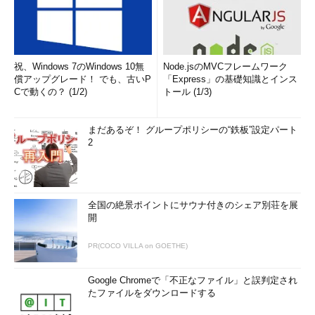
祝、Windows 7のWindows 10無
Node.jsのMVCフレームワーク
償アップグレード！ でも、古いP
「Express」の基礎知識とインス
Cで動くの？ (1/2)
トール (1/3)
まだあるぞ！ グループポリシーの“鉄板”設定パート
2
全国の絶景ポイントにサウナ付きのシェア別荘を展
開
PR(COCO VILLA on GOETHE)
Google Chromeで「不正なファイル」と誤判定され
たファイルをダウンロードする