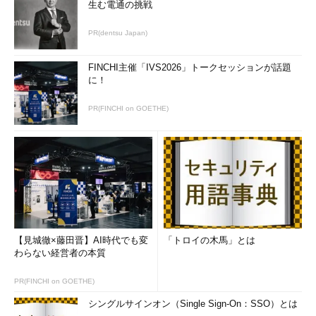
生む電通の挑戦
PR(dentsu Japan)
FINCHI主催「IVS2026」トークセッションが話題
に！
PR(FINCHI on GOETHE)
【見城徹×藤田晋】AI時代でも変
「トロイの木馬」とは
わらない経営者の本質
PR(FINCHI on GOETHE)
シングルサインオン（Single Sign-On：SSO）とは