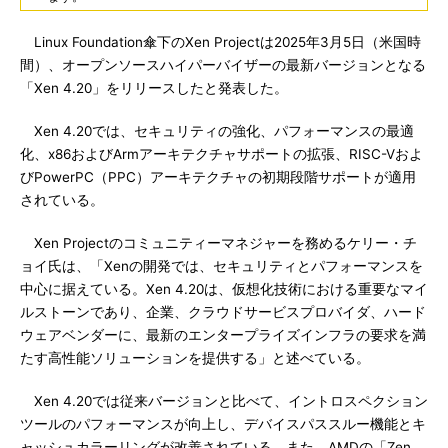
Linux Foundation傘下のXen Projectは2025年3月5日（米国時
間）、オープンソースハイパーバイザーの最新バージョンとなる
「Xen 4.20」をリリースしたと発表した。
Xen 4.20では、セキュリティの強化、パフォーマンスの最適
化、x86およびArmアーキテクチャサポートの拡張、RISC-Vおよ
びPowerPC（PPC）アーキテクチャの初期段階サポートが適用
されている。
Xen Projectのコミュニティーマネジャーを務めるケリー・チ
ョイ氏は、「Xenの開発では、セキュリティとパフォーマンスを
中心に据えている。Xen 4.20は、仮想化技術における重要なマイ
ルストーンであり、企業、クラウドサービスプロバイダ、ハード
ウェアベンダーに、最新のエンタープライズインフラの要求を満
たす高性能ソリューションを提供する」と述べている。
Xen 4.20では従来バージョンと比べて、イントロスペクション
ツールのパフォーマンスが向上し、デバイスパススルー機能とキ
ャッシュカラーリングが改善されている。また、AMDの「Zen