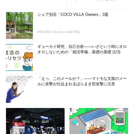
シェア別荘「COCO VILLA Owners」3選
PR(COCO VILLA on GOETHE)
ギョーカイ研究、自己分析――いざという時にオロ
オロしないための「就活準備」基礎の基礎 (1/3)
「えっ、このメールが？」――マトモな文面のメー
ルに攻撃が仕込まれるばらまき型攻撃に注意