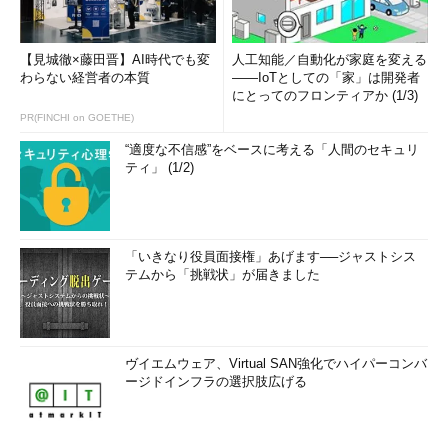
【見城徹×藤田晋】AI時代でも変
人工知能／自動化が家庭を変える
わらない経営者の本質
――IoTとしての「家」は開発者
にとってのフロンティアか (1/3)
PR(FINCHI on GOETHE)
“適度な不信感”をベースに考える「人間のセキュリ
ティ」 (1/2)
「いきなり役員面接権」あげます──ジャストシス
テムから「挑戦状」が届きました
ヴイエムウェア、Virtual SAN強化でハイパーコンバ
ージドインフラの選択肢広げる