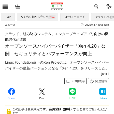
TOP
AIを作り動かし守り生かす
ロー/ノーコード
クラウドネイ
ニュース
2025年3月10日 公開
クラウド、組み込みシステム、エンタープライズアプリ向けの機
能強化が進展
オープンソースハイパーバイザー「Xen 4.20」公
開 セキュリティとパフォーマンスが向上
Linux Foundation傘下のXen Projectは、オープンソースハイパー
バイザーの最新バージョンとなる「Xen 4.20」をリリースした。
[＠IT]
PC用表示
関連情報
Share
Post
LINE
Hatena
この記事は会員限定です。
会員登録（無料）
すると全てご覧いただけ
ます。