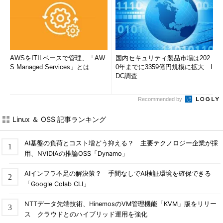
AWSをITILベースで管理、「AW
国内セキュリティ製品市場は202
S Managed Services」とは
0年までに3359億円規模に拡大 I
DC調査
Recommended by
Linux ＆ OSS 記事ランキング
AI基盤の負荷とコスト増どう抑える？ 主要テクノロジー企業が採
用、NVIDIAの推論OSS「Dynamo」
AIインフラ不足の解決策？ 手間なしでAI検証環境を確保できる
「Google Colab CLI」
NTTデータ先端技術、HinemosのVM管理機能「KVM」版をリリー
ス クラウドとのハイブリッド運用を強化