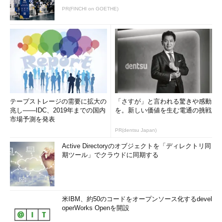
PR(FINCHI on GOETHE)
テープストレージの需要に拡大の
「さすが」と言われる驚きや感動
兆し――IDC、2019年までの国内
を。新しい価値を生む電通の挑戦
市場予測を発表
PR(dentsu Japan)
Active Directoryのオブジェクトを「ディレクトリ同
期ツール」でクラウドに同期する
米IBM、約50のコードをオープンソース化するdevel
operWorks Openを開設