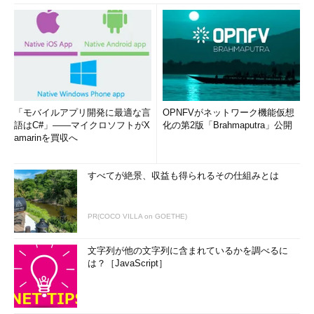
「モバイルアプリ開発に最適な言
OPNFVがネットワーク機能仮想
語はC#」――マイクロソフトがX
化の第2版「Brahmaputra」公開
amarinを買収へ
すべてが絶景、収益も得られるその仕組みとは
PR(COCO VILLA on GOETHE)
文字列が他の文字列に含まれているかを調べるに
は？［JavaScript］