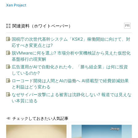
Xen Project
関連資料（ホワイトペーパー）
PR
国税庁の次世代基幹システム「KSK2」稼働開始に向けて、対
応すべき変更点とは?
脱VMwareに何を選ぶ? 市場分析や実機検証から見えた仮想化
基盤移行の現実解
広告運用がAIで自動化された今、「勝ち組企業」は何に投資
しているのか?
ローコード開発は人間とAIの協働へ AI搭載型で経費節減効果
と利益はどう変わる
なぜサイバー攻撃による被害は沈静化しない? 報道では見えな
い本質に迫る
チェックしておきたい人気記事