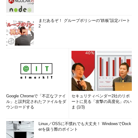
まだあるぞ！ グループポリシーの“鉄板”設定パート
2
Google Chromeで「不正なファイ
セキュリティベンダー2社のリポ
ル」と誤判定されたファイルをダ
ートに見る「攻撃の高度化」のい
ウンロードする
ま (1/3)
Linux／OSSに不慣れでも大丈夫！ WindowsでDock
erを扱う際のポイント