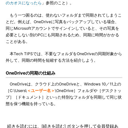
のカオスになったら
」参照のこと）。
もう一つ困るのは、使わないフォルダまで同期されてしまうこ
とだ。例えば、OneDriveに写真をバックアップしている場合、
同じMicrosoftアカウントでサインインしていると、その写真を
必要としない別のPCにも同期されるため、同期に時間がかかる
ことがある。
本Tech TIPSでは、不要なフォルダをOneDriveの同期対象から
外して、同期の時間を短縮する方法を紹介しよう。
OneDriveの同期の仕組み
OneDriveは、クラウド上のOneDriveと、Windows 10／11上の
［C:\Users\
＜ユーザー名＞
\OneDrive］フォルダや［デスクトッ
プ］［ドキュメント］といった特別なフォルダを同期して同じ状
態を保つ機能を持っている。
続きを読むには、[続きを読む] ボタンを押して会員登録あ