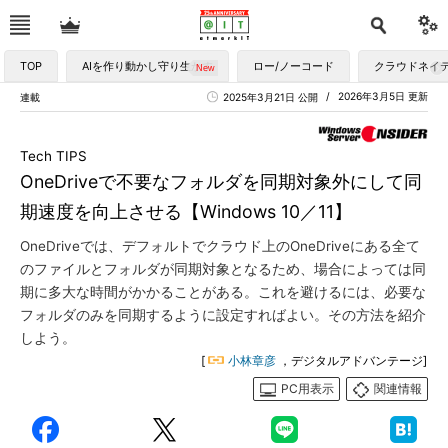
TOP
AIを作り動かし守り生かす
ロー/ノーコード
クラウドネイ
2026年3月5日 更新
連載
2025年3月21日 公開
Tech TIPS
OneDriveで不要なフォルダを同期対象外にして同
期速度を向上させる【Windows 10／11】
OneDriveでは、デフォルトでクラウド上のOneDriveにある全て
のファイルとフォルダが同期対象となるため、場合によっては同
期に多大な時間がかかることがある。これを避けるには、必要な
フォルダのみを同期するように設定すればよい。その方法を紹介
しよう。
[
小林章彦
，デジタルアドバンテージ]
PC用表示
関連情報