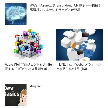
AWS／Azure上でTensorFlow、CNTKを――機械学
習環境のマネージドサービスが登場
AzureでIoTプロジェクトを共同検
「LINE」に「Webカメラ」、の
証する「IoTビジネス共創ラボ」
ぞき見られた1月 (1/3)
AngularJS