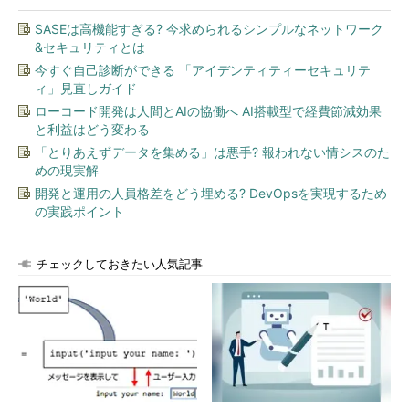
SASEは高機能すぎる? 今求められるシンプルなネットワーク
&セキュリティとは
今すぐ自己診断ができる 「アイデンティティーセキュリテ
ィ」見直しガイド
ローコード開発は人間とAIの協働へ AI搭載型で経費節減効果
と利益はどう変わる
「とりあえずデータを集める」は悪手? 報われない情シスのた
めの現実解
開発と運用の人員格差をどう埋める? DevOpsを実現するため
の実践ポイント
チェックしておきたい人気記事