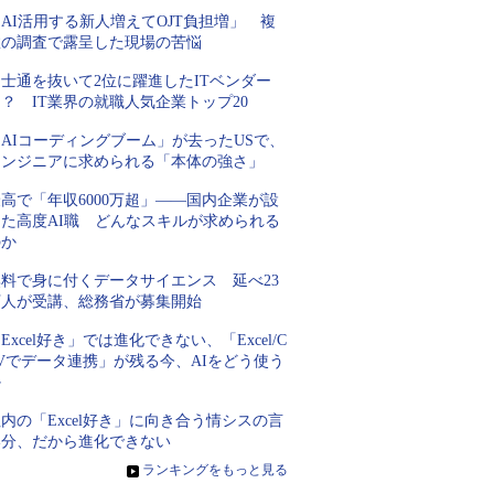
AI活用する新人増えてOJT負担増」 複
数の調査で露呈した現場の苦悩
士通を抜いて2位に躍進したITベンダー
？ IT業界の就職人気企業トップ20
AIコーディングブーム」が去ったUSで、
エンジニアに求められる「本体の強さ」
高で「年収6000万超」――国内企業が設
けた高度AI職 どんなスキルが求められる
のか
無料で身に付くデータサイエンス 延べ23
万人が受講、総務省が募集開始
Excel好き」では進化できない、「Excel/C
Vでデータ連携」が残る今、AIをどう使う
か
内の「Excel好き」に向き合う情シスの言
い分、だから進化できない
»
ランキングをもっと見る