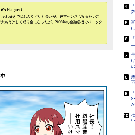
「
A Hangoro）
駄じゃれ好きで親しみやすい社長だが、経営センスも投資センス
大もうけして成り金になったが、2008年の金融危機でパニック
富
は
「
最
マホ
「
S
社