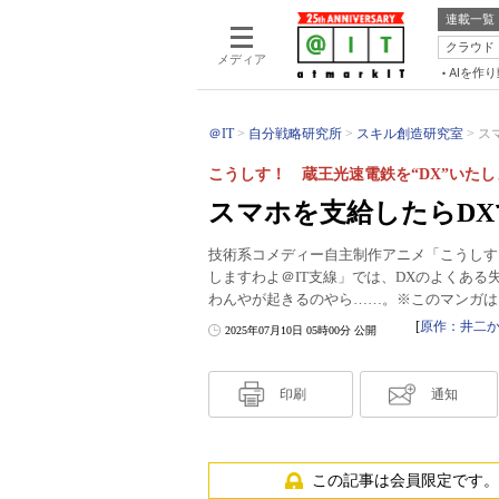
連載一覧
クラウド
メディア
AIを作
＠IT
自分戦略研究所
スキル創造研究室
ス
こうしす！ 蔵王光速電鉄を“DX”いたし
スマホを支給したらD
技術系コメディー自主制作アニメ「こうしす！
しますわよ＠IT支線」では、DXのよくあ
わんやが起きるのやら……。※このマンガは
[
原作：井二かけ
2025年07月10日 05時00分 公開
印刷
通知
この記事は会員限定です。