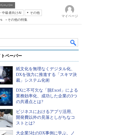
ペーパー
・中級者向けAI
その他
マイページ
ws
その他の特集
イトペーパー
紙文化を無理なくデジタル化、
DXを強力に推進する「スキマ決
裁」システム化術
DXに不可欠な「脱Excel」による
k
業務効率化、成功した企業の3つ
の共通点とは?
ビジネスにおけるアプリ活用、
開発費以外の見落としがちなコ
ストとは?
大企業5社のDX事例に学ぶ、ノ