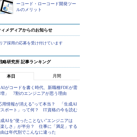
ーコード・ローコード開発ツー
ルのメリット
ティメディアからのお知らせ
リア採用の応募を受け付けています
戦略研究所 記事ランキング
月間
本日
AIがコードを書く時代、新職種FDEが需
要増」 7割のエンジニアが思う理由
応用情報が消える”って本当？ 「生成AI
パスポート」って何？ IT資格の今を読む
成AIを“使ったことない”エンジニアは
「楽しさ」が半分？ 仕事に「満足」する
理由は年代別でこんなに違った