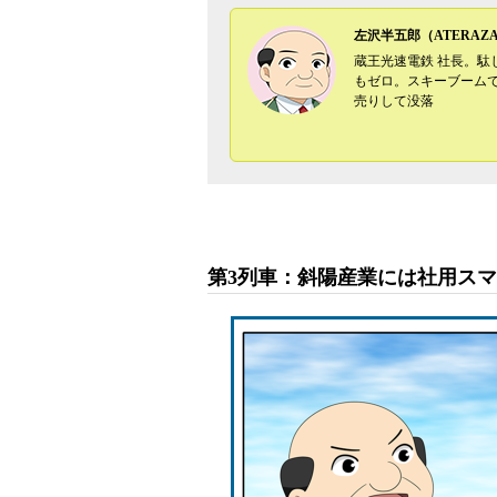
左沢半五郎（ATERAZAW
蔵王光速電鉄 社長。
もゼロ。スキーブームで
売りして没落
第3列車：斜陽産業には社用ス