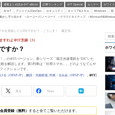
連載まとめ読み＠IT eBook
記事ランキング
＠IT Special
セミナー
ホワイト
AI IoT
アジャイル/DevOps
セキュリティ
キャリア&スキル
Windows
初
り動かし守り生かす
ローコード/ノーコード
クラウドネイティブ
Microsoft&Windo
Server & Storage
HTML5 + UX
マホを支給したらDXですか？：こうしす！ 蔵王光...
Smart & Social
ますわよ＠IT支線（3）
Coding Edge
Xですか？
ホワ
Java Agile
」の＠ITバージョン。新シリーズ「蔵王光速電鉄を“DX”いた
Database Expert
る失敗を解説します。第3列車は「社用スマホ」。どのようなてんや
Linux ＆ OSS
フィクションです。
る（OPAP-JP）
,
解説：京姫鉄道
,
作画：るみあ（OPAP-JP）
，
＠IT
]
Master of IP Networ
Security & Trust
見る
Share
Test & Tools
Insider.NET
会員登録（無料）
すると全てご覧いただけます。
ブログ