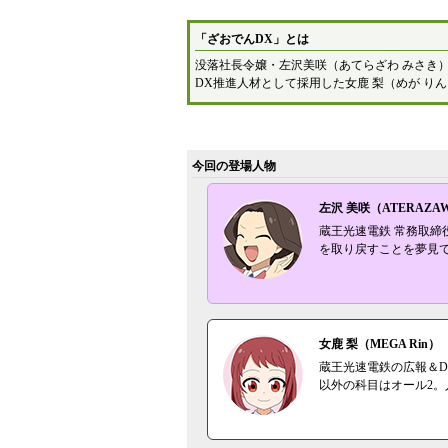
「ざおでんDX」とは
没落社長令嬢・左沢美咲（あてらざわ みさき
DX推進人材として採用した女鹿 梨（めが り
今回の登場人物
左沢 美咲（ATERAZAWA
蔵王光速電鉄 常務取
を取り戻すことを夢見
女鹿 梨（MEGA Rin）
蔵王光速電鉄の広報＆
以外の科目はオール2