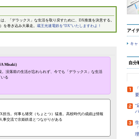
）は、「デラックス」な生活を取り戻すために、DX推進を決意する。
ん）を巻き込み大暴走。
蔵王光速電鉄を“DX“いたしますわよ！
アイ
キャ
自分
 Misaki）
締役。没落前の生活が忘れられず、今でも「デラックス」な生活
ている
「
“
DX担当。何事も猪突（ちょとつ）猛進。高校時代の成績は情報
。人事交流で京姫鉄道とつながりがある
生