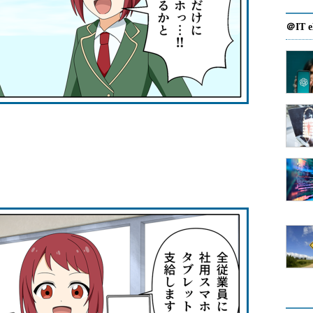
＠IT e