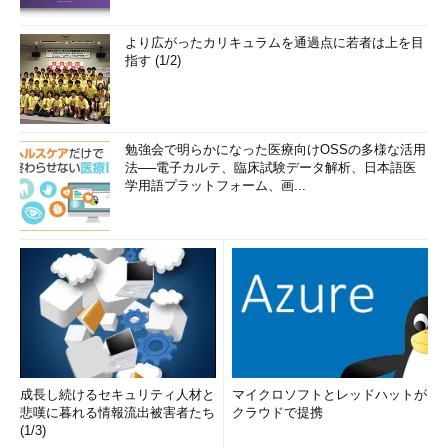
より広がったカリキュラムを通過点に若者は上を目
指す (1/2)
勉強会で明らかになった医療向けOSSの多様な活用
法──電子カルテ、臨床試験データ解析、日本語医
学用語プラットフォーム、画...
成長し続けるセキュリティ人材と
マイクロソフトとレッドハットが
悲嘆に暮れる情報流出被害者たち
クラウドで提携
(1/3)