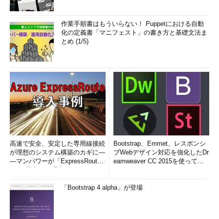
作業手順書はもういらない！ Puppetにおける自動
化の定義書「マニフェスト」の書き方と基礎文法ま
とめ (1/5)
高速で安全、安定した専用線接続
Bootstrap、Emmet、レスポンシ
が理想のシステム構築のカギに―
ブWebデザイン対応を強化したDr
―マンパワーが「ExpressRout
eamweaver CC 2015を使って
e」を導入した理由
み...
「Bootstrap 4 alpha」が登場