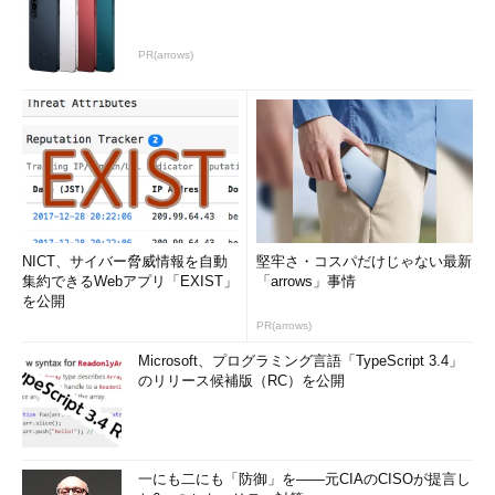
PR(arrows)
NICT、サイバー脅威情報を自動
堅牢さ・コスパだけじゃない最新
集約できるWebアプリ「EXIST」
「arrows」事情
を公開
PR(arrows)
Microsoft、プログラミング言語「TypeScript 3.4」
のリリース候補版（RC）を公開
一にも二にも「防御」を――元CIAのCISOが提言し