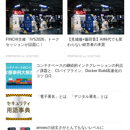
FINCHI主催「IVS2026」トーク
【見城徹×藤田晋】AI時代でも変
セッションが話題に！
わらない経営者の本質
PR(FINCHI on GOETHE)
PR(FINCHI on GOETHE)
コンテナベースの継続的インテグレーションの利点
／課題と、CIパイプライン、Docker Build高速化の
コツ (1/2...
「電子署名」とは、「デジタル署名」とは
arrowsの頑丈さがとんでもないレベルに