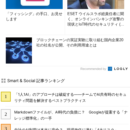
「フィッシング」の手口、お見せ
ESET ウイルスラボ総責任者に聞
します
く、オンラインバンキング攻撃の
現状とIoT時代のセキュリティ (1/
2)
ブロックチェーンの実証実験に取り組む国内企業20
社の社名が公開、その利用用途とは
Recommended by
Smart & Social 記事ランキング
「1人1AI」のアプローチは破綻する――チームでAI共有時のセキュ
リティ問題を解決するベストプラクティス
Markdownファイルが、AI時代の負債に？ Googleが提案する「ナ
レッジ標準化」の一手
自社のAI利用は本当に安全？ 現場放任に潜む「4大リスク」