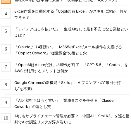
Excel作業を自動化する「Copilot in Excel」がスキルに対応 何が
できる？
「アイデア出しを抜いた」 生成AIなしで最も不安になる業務とい
えば？
「Claudeより4割安い」 M365のExcel/メール操作を丸投げる
「Copilot Cowork」“従量課金”の落とし穴
「OpenAIはAzureだけ」の時代が終了 「GPT-5.5」「Codex」を
AWSで利用するメリットは何か
Google Chromeの新機能「Skills」 AIプロンプトの“毎回手打
ち”を不要に
「AIと壁打ちはもう古い」 業務タスクを任せる「Claude
Cowork」の落とし穴
AIにもサプライチェーン管理が必要？ 中国AI「Kimi K3」を巡る批
判でAIの調達リスクが浮き彫りに