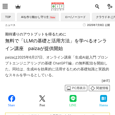
TOP
AIを作り動かし守り生かす
ロー/ノーコード
クラウドネイ
ニュース
2025年7月9日 公開
期待通りのアウトプットを得るために
無料で「LLMの基礎と活用方法」を学べるオンラ
イン講座 paizaが提供開始
paizaは2025年6月27日、オンライン講座「生成AI超入門 プロン
プトエンジニアリングの基礎 ChatGPT編」の無料配信を開始し
た。同社は、生成AIを効果的に活用するための基礎知識と実践的
なスキルを学べるとしている。
[＠IT]
PC用表示
関連情報
Share
Post
LINE
Hatena