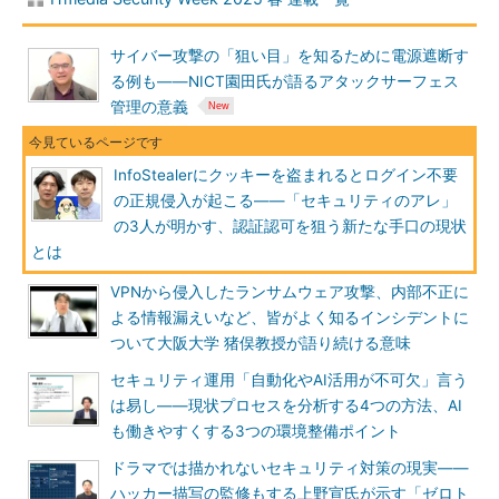
サイバー攻撃の「狙い目」を知るために電源遮断す
る例も――NICT園田氏が語るアタックサーフェス
管理の意義
InfoStealerにクッキーを盗まれるとログイン不要
の正規侵入が起こる――「セキュリティのアレ」
の3人が明かす、認証認可を狙う新たな手口の現状
とは
VPNから侵入したランサムウェア攻撃、内部不正に
よる情報漏えいなど、皆がよく知るインシデントに
ついて大阪大学 猪俣教授が語り続ける意味
セキュリティ運用「自動化やAI活用が不可欠」言う
は易し――現状プロセスを分析する4つの方法、AI
も働きやすくする3つの環境整備ポイント
ドラマでは描かれないセキュリティ対策の現実――
ハッカー描写の監修もする上野宣氏が示す「ゼロト