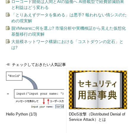
ローコード開発は人間とAIの協働へ AI搭載型で経費節減効果
と利益はどう変わる
「とりあえずデータを集める」は悪手? 報われない情シスのた
めの現実解
脱VMwareに何を選ぶ? 市場分析や実機検証から見えた仮想化
基盤移行の現実解
大規模ネットワーク構築における「コストダウンの定石」と
は?
チェックしておきたい人気記事
Hello Python (1/3)
DDoS攻撃（Distributed Denial of
Service Attack）とは