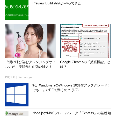
Preview Build 9926がやってきた ...
〝潤い呼び込むクレンジングオイ
Google Chromeの「拡張機能」と
ル〟が、美肌作りの強い味方！
は？
PR(DHC｜CanCam.jp)
祝、Windows 7のWindows 10無償アップグレード！
でも、古いPCで動くの？ (1/2)
Node.jsのMVCフレームワーク「Express」の基礎知