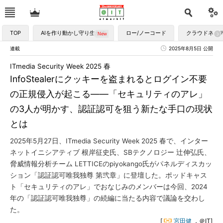
TOP
AIを作り動かし守り生かす
ロー/ノーコード
クラウドネイ
連載
2025年8月5日 公開
ITmedia Security Week 2025 春
InfoStealerにクッキーを盗まれるとログイン不要
の正規侵入が起こる――「セキュリティのアレ」
の3人が明かす、認証認可を狙う新たな手口の現状
とは
2025年5月27日、ITmedia Security Week 2025 春で、インター
ネットイニシアティブ 根岸征史氏、SBテクノロジー 辻伸弘氏、
脅威情報分析チーム LETTICEのpiyokango氏がパネルディスカッ
ション「認証認可唯我独尊 第弐章」に登壇した。ポッドキャス
ト「セキュリティのアレ」でおなじみのメンバーは今回、2024
年の「認証認可唯我独尊」の続編に当たる内容で議論を交わし
た。
[
宮田健
，＠IT]