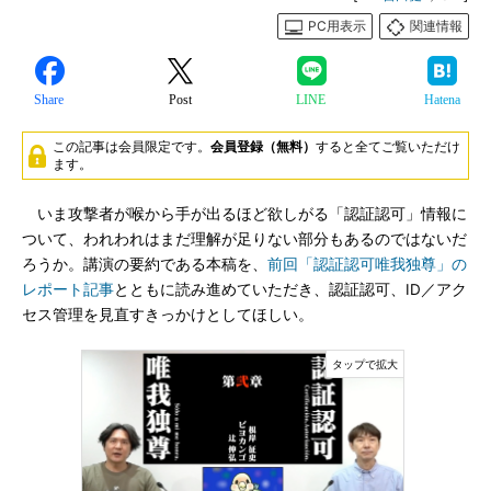
PC用表示
関連情報
Share
Post
LINE
Hatena
この記事は会員限定です。
会員登録（無料）
すると全てご覧いただけ
ます。
いま攻撃者が喉から手が出るほど欲しがる「認証認可」情報に
ついて、われわれはまだ理解が足りない部分もあるのではないだ
ろうか。講演の要約である本稿を、
前回「認証認可唯我独尊」の
レポート記事
とともに読み進めていただき、認証認可、ID／アク
セス管理を見直すきっかけとしてほしい。