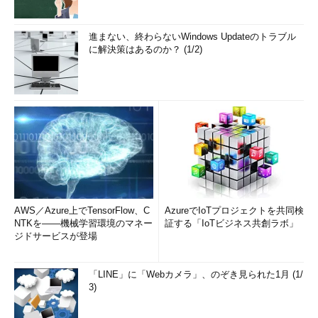
進まない、終わらないWindows Updateのトラブル
に解決策はあるのか？ (1/2)
AWS／Azure上でTensorFlow、C
AzureでIoTプロジェクトを共同検
NTKを――機械学習環境のマネー
証する「IoTビジネス共創ラボ」
ジドサービスが登場
「LINE」に「Webカメラ」、のぞき見られた1月 (1/
3)