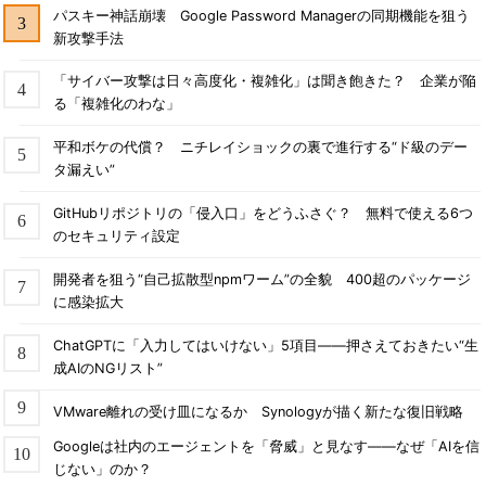
パスキー神話崩壊 Google Password Managerの同期機能を狙う
新攻撃手法
「サイバー攻撃は日々高度化・複雑化」は聞き飽きた？ 企業が陥
る「複雑化のわな」
平和ボケの代償？ ニチレイショックの裏で進行する“ド級のデー
タ漏えい”
GitHubリポジトリの「侵入口」をどうふさぐ？ 無料で使える6つ
のセキュリティ設定
開発者を狙う“自己拡散型npmワーム”の全貌 400超のパッケージ
に感染拡大
ChatGPTに「入力してはいけない」5項目――押さえておきたい“生
成AIのNGリスト”
VMware離れの受け皿になるか Synologyが描く新たな復旧戦略
Googleは社内のエージェントを「脅威」と見なす――なぜ「AIを信
じない」のか？