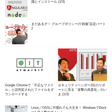
識とインストール (1/3)
まだあるぞ！ グループポリシーの“鉄板”設定パート
2
Google Chromeで「不正なファイ
セキュリティベンダー2社のリポ
ル」と誤判定されたファイルをダ
ートに見る「攻撃の高度化」のい
ウンロードする
ま (1/3)
Linux／OSSに不慣れでも大丈夫！ WindowsでDock