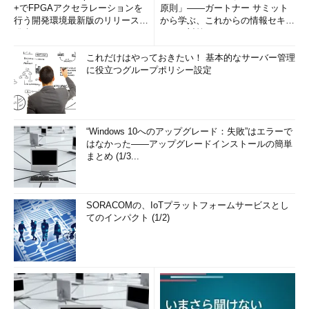
+でFPGAアクセラレーションを
原則」――ガートナー サミット
行う開発環境最新版のリリースを
から学ぶ、これからの情報セキュ
発表
リティ対策
これだけはやっておきたい！ 基本的なサーバー管理
に役立つグループポリシー設定
“Windows 10へのアップグレード：失敗”はエラーで
はなかった――アップグレードインストールの簡単
まとめ (1/3...
SORACOMの、IoTプラットフォームサービスとし
てのインパクト (1/2)