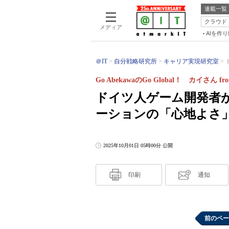
連載一覧
クラウド
メディア
AIを作
＠IT
自分戦略研究所
キャリア実現研究室
Go AbekawaのGo Global！ カイさん 
ドイツ人ゲーム開発者
ーションの「心地よさ
2025年10月01日 05時00分 公開
印刷
通知
前のペー