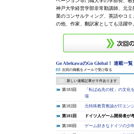
ベーション専門職大学の学部長、教
神戸大学経営学部非常勤講師、元立
業のコンサルティング、英語やコミ
の他、作家、翻訳家としても活躍中
Go AbekawaのGo Global！ 連載一覧
次回の掲載をメールで受け取る
新しい連載記事が 8 件あります
183
「転ばぬ先の杖」の文化を
場
182
元特殊教育教諭がITエン
181
ドイツ人ゲーム開発者が
180
ゲーム好きなドイツの少