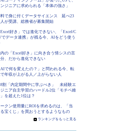
AIコーディングブーム」が去ったUSで、
エンジニアに求められる「本体の強さ」
無料で身に付くデータサイエンス 延べ23
万人が受講、総務省が募集開始
Excel好き」では進化できない、「Excel/C
Vでデータ連携」が残る今、AIをどう使う
か
内の「Excel好き」に向き合う情シスの言
い分、だから進化できない
「AIで何を変えたの？」と問われる今、転
職で年収が上がる人／上がらない人
約8割「内定期間中に学ぶべき」 未経験エ
ンジニア自主学習のハードル2位「モチベ維
持」を超えた1位は？
トークン使用量にROIを求めるのは、「当
たる宝くじ」を買おうとするようなもの
»
ランキングをもっと見る