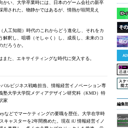
向かい、大学卒業時には、日本のゲーム会社の新卒
採用された。物静かではあるが、情熱が垣間見え
（人工知能）時代のこれからどう進化し、それをカ
う解釈し、咀嚼（そしゃく）し、成長し、未来のコ
のだろうか。
はまた、エキサイティングな時代に突入する。
ローバルビジネス戦略担当、情報経営イノベーション専
應義塾大学大学院メディアデザイン研究科（KMD）特
訳家
編集
isneyなどでマーケティングの要職を歴任。大学在学時
スキャスターを2年間務めた。現在 iU 情報経営イノ