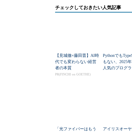
チェックしておきたい人気記事
【見城徹×藤田晋】AI時
PythonでもTypeS
代でも変わらない経営
もない、2025
者の本質
人気のプログラ
言語」
PR(FINCHI on GOETHE)
「光ファイバーはもう
アイリスオーヤ