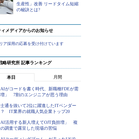
生産性」改善 リードタイム短縮
の秘訣とは?
ティメディアからのお知らせ
リア採用の応募を受け付けています
戦略研究所 記事ランキング
月間
本日
AIがコードを書く時代、新職種FDEが需
要増」 7割のエンジニアが思う理由
士通を抜いて2位に躍進したITベンダー
？ IT業界の就職人気企業トップ20
AI活用する新人増えてOJT負担増」 複
数の調査で露呈した現場の苦悩