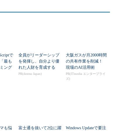
criptで
全員がリーダーシップ
大阪ガスが月2000時間
年「最も
を発揮し、自分より優
の共有作業を削減！
ミング
れた人財を育成する
現場のAI活用術
PR(dentsu Japan)
PR(ITmedia エンタープライ
ズ)
マも悩
富士通を抜いて2位に躍
Windows Updateで要注