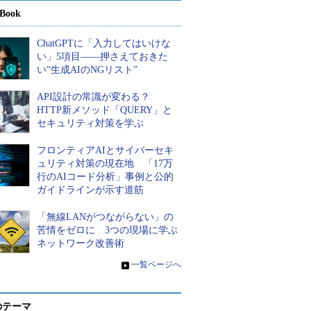
Book
ChatGPTに「入力してはいけな
い」5項目――押さえておきた
い“生成AIのNGリスト”
API設計の常識が変わる？
HTTP新メソッド「QUERY」と
セキュリティ対策を学ぶ
フロンティアAIとサイバーセキ
ュリティ対策の現在地 「17万
行のAIコード分析」事例と公的
ガイドラインが示す道筋
「無線LANがつながらない」の
苦情をゼロに 3つの現場に学ぶ
ネットワーク改善術
»
一覧ページへ
のテーマ