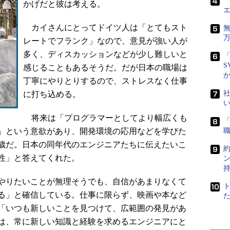
「
かげだと彼は考える。
カイさんにとってドイツ人は「とてもスト
レートでフランク」なので、意見が強い人が
多く、ディスカッションなどが少し難しいと
「
S
感じることもあるそうだ。だが日本の職場は
丁寧にやりとりするので、ストレスなく仕事
社
に打ち込める。
将来は「プログラマーとしてより幅広くも
」という意欲があり、開発環境の応用などを学びた
5歳だ。日本の同年代のエンジニアたちに伝えたいこ
性」と答えてくれた。
やりたいことが無理そうでも、自信があまりなくて
る」と確信している。仕事に限らず、映画や本など
「いつも新しいことを見つけて、広範囲の発見があ
は、常に新しい知識と経験を求めるエンジニアにと