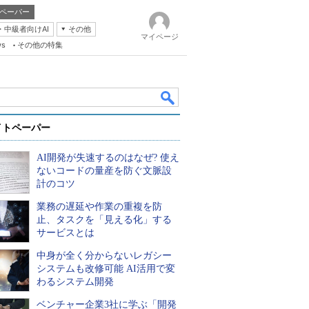
ペーパー
・中級者向けAI
その他
マイページ
ws
その他の特集
イトペーパー
AI開発が失速するのはなぜ? 使え
ないコードの量産を防ぐ文脈設
計のコツ
業務の遅延や作業の重複を防
k
止、タスクを「見える化」する
サービスとは
中身が全く分からないレガシー
システムも改修可能 AI活用で変
わるシステム開発
ベンチャー企業3社に学ぶ「開発