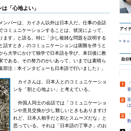
ンは「心地よい」
メンバーは、カイさん以外は日本人だ。仕事の会話
アイ
でコミュニケーションすることは、状況によって、
ります」と語る。特に「少し複雑な問題を説明する
キャ
と話すとき」のコミュニケーションは困難を伴うと
から大学にかけて独学で日本語を学び、来日後に教
自分
家である。その努力のかいあって、いまでは素晴ら
集部注：本インタビューも日本語で行いました）。
カイさんは、日本人とのコミュニケーショ
「
ンを「割と心地よい」と考えている。
富
外国人同士の会話では「コミュニケーショ
は
ンや意見交換が少し難しいときもありますけ
「
れど、日本人相手だと割とスムーズだな」と
思っている。それは「日本語の丁寧さ」のお