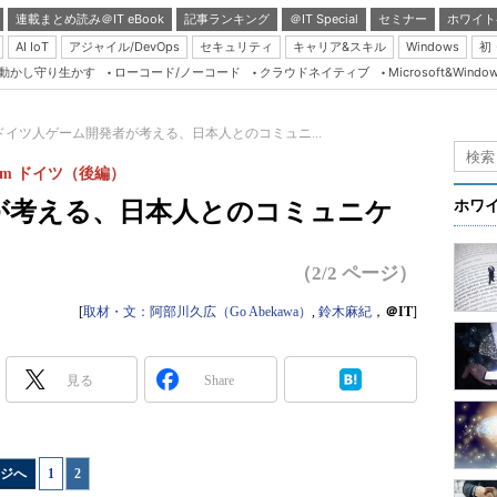
連載まとめ読み＠IT eBook
記事ランキング
＠IT Special
セミナー
ホワイト
AI IoT
アジャイル/DevOps
セキュリティ
キャリア&スキル
Windows
初
り動かし守り生かす
ローコード/ノーコード
クラウドネイティブ
Microsoft&Windo
Server & Storage
HTML5 + UX
ドイツ人ゲーム開発者が考える、日本人とのコミュニ...
Smart & Social
from ドイツ（後編）
Coding Edge
が考える、日本人とのコミュニケ
ホワ
Java Agile
」
Database Expert
（2/2 ページ）
Linux ＆ OSS
[
取材・文：阿部川久広（Go Abekawa）
,
鈴木麻紀
，
＠IT
]
Master of IP Networ
Security & Trust
見る
Share
Test & Tools
Insider.NET
ジへ
1
|
2
ブログ