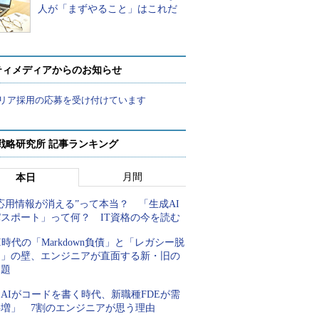
人が「まずやること」はこれだ
ティメディアからのお知らせ
リア採用の応募を受け付けています
戦略研究所 記事ランキング
月間
本日
応用情報が消える”って本当？ 「生成AI
パスポート」って何？ IT資格の今を読む
I時代の「Markdown負債」と「レガシー脱
却」の壁、エンジニアが直面する新・旧の
課題
AIがコードを書く時代、新職種FDEが需
要増」 7割のエンジニアが思う理由