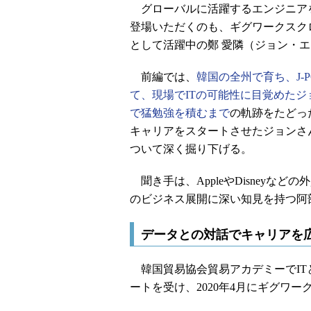
グローバルに活躍するエンジニアを紹
登場いただくのも、ギグワークスク
として活躍中の鄭 愛隣（ジョン・
前編では、
韓国の全州で育ち、J-
て、現場でITの可能性に目覚めた
で猛勉強を積むまで
の軌跡をたどっ
キャリアをスタートさせたジョンさ
ついて深く掘り下げる。
聞き手は、AppleやDisneyな
のビジネス展開に深い知見を持つ阿部
データとの対話でキャリアを
韓国貿易協会貿易アカデミーでIT
ートを受け、2020年4月にギグワ