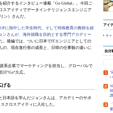
介するインタビュー連載「Go Global」。今回ご
ロスアイティでデータインテリジェンスエンジニア
エリン）さんだ。
アイ
POPに熱中した学生時代、そして特殊教育の教師を経
ジョンさんが、海外就職を目的とする専門アカデミー
キャ
た。後編では、ついに日本でITエンジニアとしての
んの、現在進行形の成長と、日韓の仕事観の違いに
自分
どの外資系企業でマーケティングを担当し、グローバルで
川“Go”久広。
“
広げる
A
と日本語を学んだジョンさんは、アカデミーのサポ
ークスクロスアイティに入社した。
「