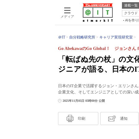
連載一覧
クラウド
メディア
AIを作
＠IT
自分戦略研究所
キャリア実現研究室
Go AbekawaのGo Global！ ジョンさん
「転ばぬ先の杖」の文
ジニアが語る、日本のI
日本のIT企業で活躍するジョン・エリンさ
企業文化、そしてエンジニアとしての深い成
2025年11月05日 05時00分 公開
印刷
通知