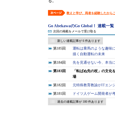
る。
教えと学び、両者を経験したから
Go AbekawaのGo Global！ 連載一覧
次回の掲載をメールで受け取る
新しい連載記事が 6 件あります
185
運転は乗馬のような趣味
描く自動運転の未来
184
先を見通せない今、本当
183
「転ばぬ先の杖」の文化を
場
182
元特殊教育教諭がITエン
181
ドイツ人ゲーム開発者が
過去の連載記事が 180 件あります