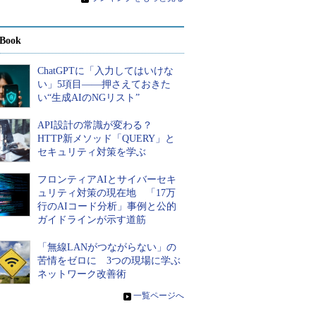
Book
ChatGPTに「入力してはいけな
い」5項目――押さえておきた
い“生成AIのNGリスト”
API設計の常識が変わる？
HTTP新メソッド「QUERY」と
セキュリティ対策を学ぶ
フロンティアAIとサイバーセキ
ュリティ対策の現在地 「17万
行のAIコード分析」事例と公的
ガイドラインが示す道筋
「無線LANがつながらない」の
苦情をゼロに 3つの現場に学ぶ
ネットワーク改善術
»
一覧ページへ