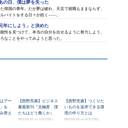
あの日、僕は夢を失った
した韓国の青年。だが夢は破れ、天災で就職もままならず、
アルバイトをする日々が続く――。
の元年にしよう」と決めた
可能性を見つけて、本当の自分を出せるように努力しよう、
いろなことをやってみようと思った。
はアー
【西野亮廣】ビジネス
【西野亮廣】つくりた
」を
書最新刊『北極星 僕
いものを追求できる環
み替え
たちはどう働くか』
境の作り方とは
PR(FINCHI on GOETHE)
PR(FINCHI on GOETHE)