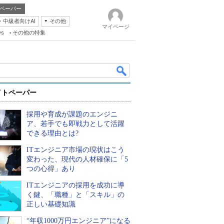
ペーパー
・中級者向けAI
その他
マイページ
ws
その他の特集
イトペーパー
採用や育成が課題のエンジニ
ア、若手でも即戦力として活躍
できる理由とは?
ITエンジニア市場の現状はこう
k
変わった、現代の人材確保に「5
つの心得」あり
ITエンジニアの採用を成功に導
く鍵、「職種」と「スキル」の
正しい基礎知識
“年収1000万円エンジニア”になる