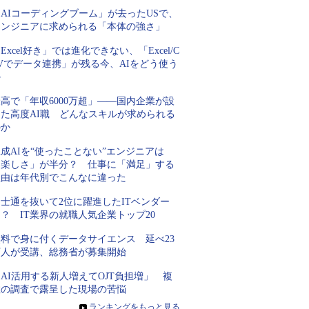
AIコーディングブーム」が去ったUSで、
エンジニアに求められる「本体の強さ」
Excel好き」では進化できない、「Excel/C
Vでデータ連携」が残る今、AIをどう使う
か
高で「年収6000万超」――国内企業が設
けた高度AI職 どんなスキルが求められる
のか
成AIを“使ったことない”エンジニアは
「楽しさ」が半分？ 仕事に「満足」する
理由は年代別でこんなに違った
士通を抜いて2位に躍進したITベンダー
？ IT業界の就職人気企業トップ20
無料で身に付くデータサイエンス 延べ23
万人が受講、総務省が募集開始
AI活用する新人増えてOJT負担増」 複
数の調査で露呈した現場の苦悩
»
ランキングをもっと見る