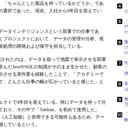
、「ちゃんとした製品を持っているかどうか」であ
「
の選択であった。現在、入社から6年目を迎えてい
「
S
データインテリジェンスという部署での仕事であ
くプロジェクトにおいて、データの管理や分析、視
最
新処理の開発および保守を担当している。
されたのは、データを扱って地図で表示させる部署
生
んだJavaやSQLの知識がそのまま生かせた。顧客の
示させる実作業を経験したことで、「アカデミーで
て、どんどん仕事の幅が広がっていると感じた」と
富
は
クトで4年目を迎えている。特にデータを持って分
おり、その中で「Tableau」を初めて使用した。
「
後AI（人工知能）と併用できる可能性もあるため、デー
感じているという。