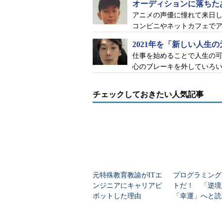
オーディションに落ちた
アニメの声優に憧れて来日
コンビニやネットカフェで
2021年を「新しい人生
仕事を始めることで人生の
心のブレーキを外していろ
チェックしておきたい人気記事
元特殊教育教諭がITエ
プログラミング
ンジニアにキャリアピ
トだ！ 「逆境
ボットした理由
「幸運」へと読
てきた男の哲学