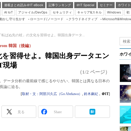
連載まとめ読み＠IT eBook
記事ランキング
＠IT Special
セミナー
ホワイト
AI IoT
アジャイル/DevOps
セキュリティ
キャリア&スキル
Windows
初
り動かし守り生かす
ローコード/ノーコード
クラウドネイティブ
Microsoft&Windo
Server & Storage
HTML5 + UX
「転ばぬ先の杖」の文化を習得せよ。韓国出身データ...
Smart & Social
 from 韓国（後編）
Coding Edge
化を習得せよ。韓国出身データエン
ホワ
Java Agile
T現場
Database Expert
（1/2 ページ）
Linux ＆ OSS
ん。データ分析の最前線で感じるやりがい、韓国とは異なる日本の
長論に迫る。
Master of IP Networ
[
取材・文：阿部川久広（Go Abekawa）
,
鈴木麻紀
，
＠IT
]
Security & Trust
Test & Tools
見る
Share
Insider.NET
ブログ