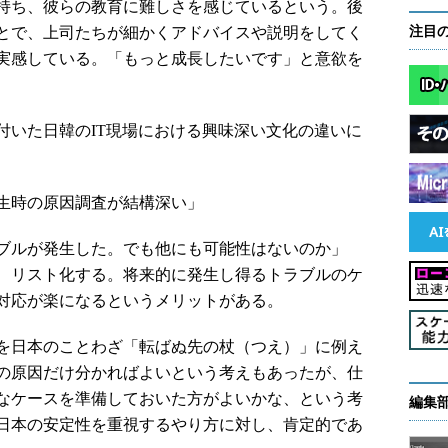
持ち、彼らの教育に難しさを感じているという。後
とで、上司たちが細かくアドバイスや説明をしてく
注目
実感している。「もっと成長したいです」と意欲を
いた日韓のIT現場における興味深い文化の違いに
生時の原因調査が結構深い」
ブルが発生した。でも他にも可能性はないのか」
、リスト化する。将来的に発生し得るトラブルのケ
対応が楽になるというメリットがある。
を日本のことわざ「転ばぬ先の杖（つえ）」に例え
の原因だけ分かればよいという考えもあったが、仕
なケースを準備しておいた方がよいかな、という考
編集
日本の安定性を重視するやり方に対し、肯定的であ