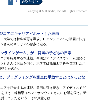
1
|
2
次のページへ
Copyright © ITmedia, Inc. All Rights Reserved.
ンジニアにキャリアピボットした理由
、大学では特殊教育を専攻。ITエンジニアへと華麗に転身
ョンさんのキャリアの原点に迫る。
オンラインゲーム」が、韓国の子どもの日常
ジニアを紹介する本連載。今回はアイディスでゲーム開発に
ウン）さんにお話を伺う。大学では機械工学科を専攻したハ
目指したのか。
ど、プログラミングを完全に手放すことはきっとな
ジニアを紹介する本連載。前回に引き続き、アイディスでゲ
トを担う、韓相恩（ハン・サンウン）さんにお話を伺う。新
を持って」だという。その真意とは。