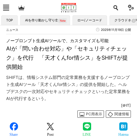
TOP
AIを作り動かし守り生かす
ロー/ノーコード
クラウドネイ
ニュース
2025年11月19日 公開
ノープロンプト生成AIツールで、カスタマイズも可能
AIが「問い合わせ対応」や「セキュリティチェッ
ク」を代行 「天才くんfor情シス」をSHIFTが提
供開始
SHIFTは、情報システム部門の定常業務を支援するノープロンプ
ト生成AIツール「天才くんfor情シス」の提供を開始した。ヘル
プデスクの一次対応やセキュリティチェックといった定常業務を
AIが代行するという。
[＠IT]
PC用表示
関連情報
Share
Post
LINE
Hatena