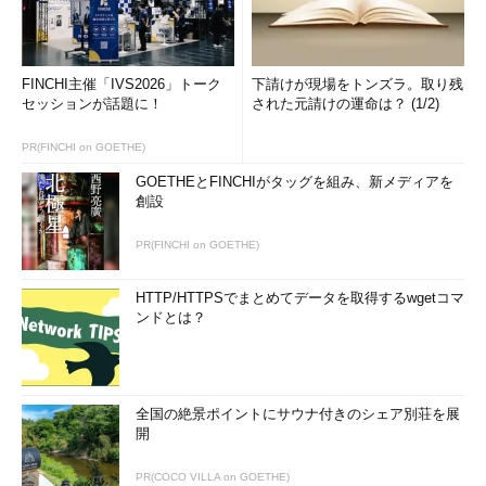
FINCHI主催「IVS2026」トーク
下請けが現場をトンズラ。取り残
セッションが話題に！
された元請けの運命は？ (1/2)
PR(FINCHI on GOETHE)
GOETHEとFINCHIがタッグを組み、新メディアを
創設
PR(FINCHI on GOETHE)
HTTP/HTTPSでまとめてデータを取得するwgetコマ
ンドとは？
全国の絶景ポイントにサウナ付きのシェア別荘を展
開
PR(COCO VILLA on GOETHE)