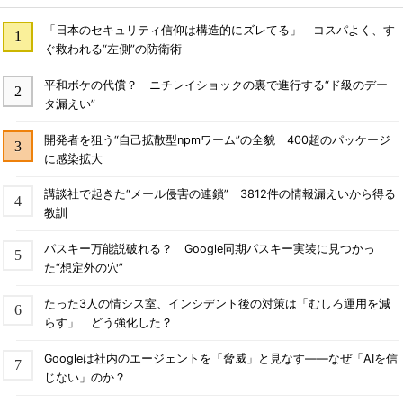
「日本のセキュリティ信仰は構造的にズレてる」 コスパよく、す
ぐ救われる“左側”の防衛術
平和ボケの代償？ ニチレイショックの裏で進行する“ド級のデー
タ漏えい”
開発者を狙う“自己拡散型npmワーム”の全貌 400超のパッケージ
に感染拡大
講談社で起きた“メール侵害の連鎖” 3812件の情報漏えいから得る
教訓
パスキー万能説破れる？ Google同期パスキー実装に見つかっ
た“想定外の穴”
たった3人の情シス室、インシデント後の対策は「むしろ運用を減
らす」 どう強化した？
Googleは社内のエージェントを「脅威」と見なす――なぜ「AIを信
じない」のか？