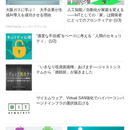
大阪ガスに学ぶ！ 大手企業が生
人工知能／自動化が家庭を変える
成AI導入を成功させる理由
――IoTとしての「家」は開発者
にとってのフロンティアか (1/3)
PR(ITmedia エンタープライズ)
“適度な不信感”をベースに考える「人間のセキュリ
ティ」 (1/2)
「いきなり役員面接権」あげます──ジャストシス
テムから「挑戦状」が届きました
ヴイエムウェア、Virtual SAN強化でハイパーコンバ
ージドインフラの選択肢広げる