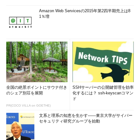
Amazon Web Servicesの2015年第2四半期売上は8
1％増
全国の絶景ポイントにサウナ付き
SSHサーバーの公開鍵管理を効率
のシェア別荘を展開
化するには？ ssh-keyscanコマン
ド
PR(COCO VILLA on GOETHE)
文系と理系の知恵を生かす――東京大学がサイバー
セキュリティ研究グループを始動