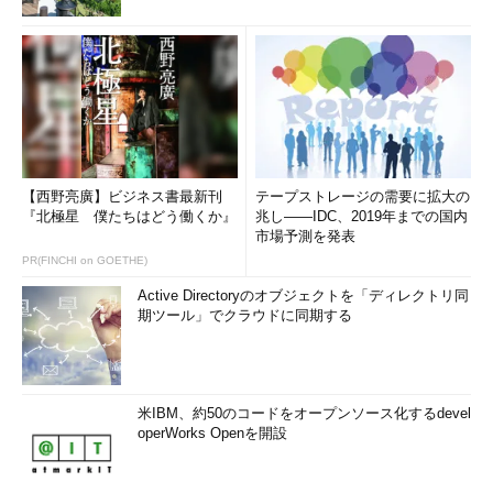
【西野亮廣】ビジネス書最新刊
テープストレージの需要に拡大の
『北極星 僕たちはどう働くか』
兆し――IDC、2019年までの国内
市場予測を発表
PR(FINCHI on GOETHE)
Active Directoryのオブジェクトを「ディレクトリ同
期ツール」でクラウドに同期する
米IBM、約50のコードをオープンソース化するdevel
operWorks Openを開設