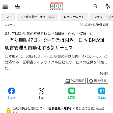
TOP
AIを作り動かし守り生かす
ロー/ノーコード
クラウドネイ
ニュース
2025年12月9日 公開
SSL/TLS証明書の有効期限は「398日」から「47日」に
「有効期限47日」で手作業は限界 日本IBMが証
明書管理を自動化する新サービス
日本IBMは、SSL/TLSサーバ証明書の有効期間「47日ルール」に
対応する、証明書ライフサイクル自動化サービスの提供を開始し
た。
[＠IT]
PC用表示
関連情報
Share
Post
LINE
Hatena
この記事は会員限定です。
会員登録（無料）
すると全てご覧いただけ
ます。