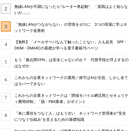
無線LANが不調になったら“ルーター再起動”、「原因はよく知らな
いが……」
「無線LANがつながらない」の苦情をゼロに 3つの現場に学ぶネ
ットワーク改善術
【無料】「メールサーバなんて触ったことない」人も必見 SPF・
DKIM・DMARCの基礎が学べる電子書籍75ページ
もう「拠点間VPN」は安全じゃないのか？ 代替手段が浮上するの
はなぜか
これからの企業ネットワークの運用／保守はAIが主役、しかし全て
はカバーできない
これからの企業ネットワークは「閉域モバイル網活用とセキュリテ
ィ費用抑制」「脱・PBX業者」がポイント
「単に通信をつなぐ人」はもう古い ネットワーク管理者が“安全
につなぐ仕組み”を支えるための基礎知識