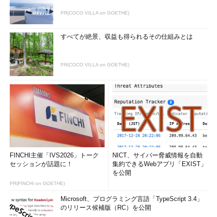
PR(COCO VILLA on GOETHE)
すべてが絶景、収益も得られるその仕組みとは
PR(COCO VILLA on GOETHE)
FINCHI主催「IVS2026」トーク
NICT、サイバー脅威情報を自動
セッションが話題に！
集約できるWebアプリ「EXIST」
を公開
PR(FINCHI on GOETHE)
Microsoft、プログラミング言語「TypeScript 3.4」
のリリース候補版（RC）を公開