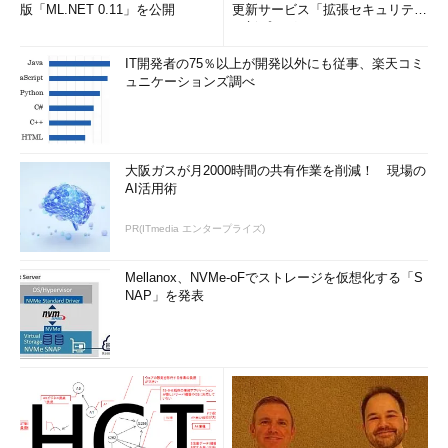
版「ML.NET 0.11」を公開
更新サービス「拡張セキュリティ
更新プログ...
IT開発者の75％以上が開発以外にも従事、楽天コミ
ュニケーションズ調べ
大阪ガスが月2000時間の共有作業を削減！ 現場の
AI活用術
PR(ITmedia エンタープライズ)
Mellanox、NVMe-oFでストレージを仮想化する「S
NAP」を発表