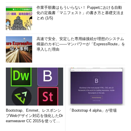
作業手順書はもういらない！ Puppetにおける自動
化の定義書「マニフェスト」の書き方と基礎文法ま
とめ (1/5)
高速で安全、安定した専用線接続が理想のシステム
構築のカギに――マンパワーが「ExpressRoute」を
導入した理由
Bootstrap、Emmet、レスポンシ
「Bootstrap 4 alpha」が登場
ブWebデザイン対応を強化したDr
eamweaver CC 2015を使って
み...