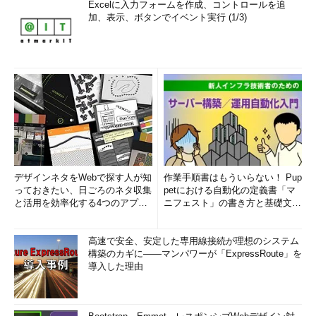
Excelに入力フォームを作成、コントロールを追
加、表示、ボタンでイベント実行 (1/3)
デザインネタをWebで探す人が知
作業手順書はもういらない！ Pup
っておきたい、日ごろのネタ収集
petにおける自動化の定義書「マ
と活用を効率化する4つのアプリ
ニフェスト」の書き方と基礎文法
(1/3)
まとめ (1/5)
高速で安全、安定した専用線接続が理想のシステム
構築のカギに――マンパワーが「ExpressRoute」を
導入した理由