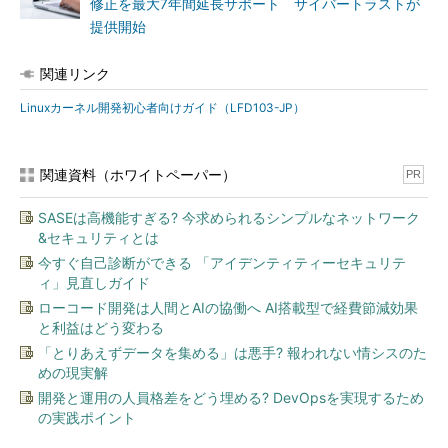
修正を最大7年間延長サポート サイバートラストが
提供開始
関連リンク
Linuxカーネル開発初心者向けガイド（LFD103-JP）
関連資料（ホワイトペーパー）
PR
SASEは高機能すぎる? 今求められるシンプルなネットワーク
&セキュリティとは
今すぐ自己診断ができる 「アイデンティティーセキュリテ
ィ」見直しガイド
ローコード開発は人間とAIの協働へ AI搭載型で経費節減効果
と利益はどう変わる
「とりあえずデータを集める」は悪手? 報われない情シスのた
めの現実解
開発と運用の人員格差をどう埋める? DevOpsを実現するため
の実践ポイント