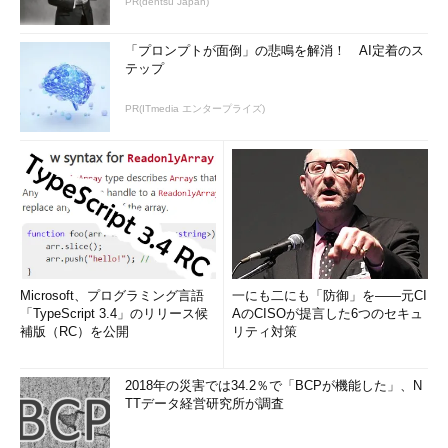
PR(dentsu Japan)
「プロンプトが面倒」の悲鳴を解消！ AI定着のス
テップ
PR(ITmedia エンタープライズ)
Microsoft、プログラミング言語
一にも二にも「防御」を――元CI
「TypeScript 3.4」のリリース候
AのCISOが提言した6つのセキュ
補版（RC）を公開
リティ対策
2018年の災害では34.2％で「BCPが機能した」、N
TTデータ経営研究所が調査