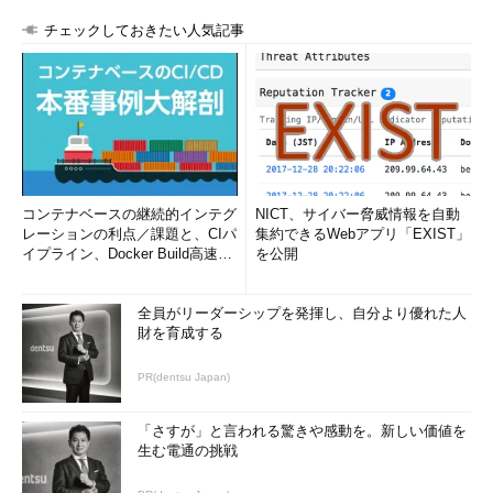
チェックしておきたい人気記事
コンテナベースの継続的インテグ
NICT、サイバー脅威情報を自動
レーションの利点／課題と、CIパ
集約できるWebアプリ「EXIST」
イプライン、Docker Build高速化
を公開
のコツ (1/2...
全員がリーダーシップを発揮し、自分より優れた人
財を育成する
PR(dentsu Japan)
「さすが」と言われる驚きや感動を。新しい価値を
生む電通の挑戦