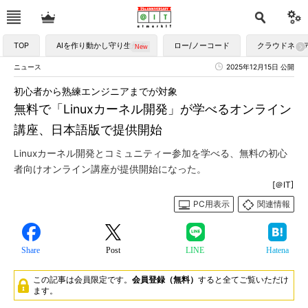
TOP
AIを作り動かし守り生かす
ロー/ノーコード
クラウドネイ
ニュース
2025年12月15日 公開
初心者から熟練エンジニアまでが対象
無料で「Linuxカーネル開発」が学べるオンライン
講座、日本語版で提供開始
Linuxカーネル開発とコミュニティー参加を学べる、無料の初心
者向けオンライン講座が提供開始になった。
[＠IT]
PC用表示
関連情報
Share
Post
LINE
Hatena
この記事は会員限定です。
会員登録（無料）
すると全てご覧いただけ
ます。