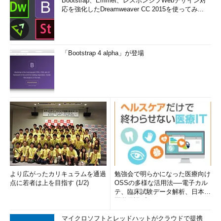
Bootstrap、Emmet、レスポンシブWebデザイン対
応を強化したDreamweaver CC 2015を使ってみ...
「Bootstrap 4 alpha」が登場
より広がったカリキュラムを通過
勉強会で明らかになった医療向け
点に若者は上を目指す (1/2)
OSSの多様な活用法──電子カル
テ、臨床試験データ解析、日本語
医学用語プラットフォーム、画...
マイクロソフトとレッドハットがクラウドで提携