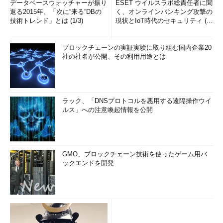
データベースウォッチャーが振り
ESET ウイルスラボ総責任者に聞
返る2015年、「次に“来る”DBの
く、オンラインバンキング攻撃の
技術トレンド」とは (1/3)
現状とIoT時代のセキュリティ (1/
2)
ブロックチェーンの実証実験に取り組む国内企業20
社の社名が公開、その利用用途とは
ラック、「DNSプロトコルを悪用する遠隔操作ウイ
ルス」への注意喚起情報を公開
GMO、ブロックチェーン技術を使ったゲーム用バ
ックエンドを開発