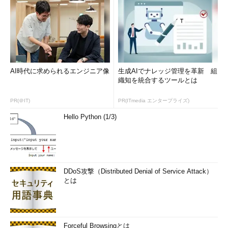
AI時代に求められるエンジニア像
生成AIでナレッジ管理を革新 組
織知を統合するツールとは
PR(＠IT)
PR(ITmedia エンタープライズ)
Hello Python (1/3)
DDoS攻撃（Distributed Denial of Service Attack）
とは
Forceful Browsingとは