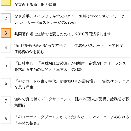
が直面する新・旧の課題
なぜ若手こそインフラを学ぶべき？ 無料で学べるネットワーク、
Linux、サーバ＆ストレージのeBook
共同著作者に無断で改変したので、2800万円請求します
“応用情報が消える”って本当？ 「生成AIパスポート」って何？
IT資格の今を読む
「出社中心」「生成AIほぼ必須」が4割超 企業がITフリーランス
を求める本当の目的と「三重苦」の課題
「AIがコードを書く時代、新職種FDEが需要増」 7割のエンジニア
が思う理由
無料で身に付くデータサイエンス 延べ23万人が受講、総務省が募
集開始
「AIコーディングブーム」が去ったUSで、エンジニアに求められる
「本体の強さ」