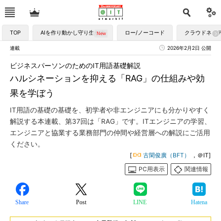
TOP
AIを作り動かし守り生かす
ロー/ノーコード
クラウドネイ
連載
2026年2月2日 公開
ビジネスパーソンのためのIT用語基礎解説
ハルシネーションを抑える「RAG」の仕組みや効
果を学ぼう
IT用語の基礎の基礎を、初学者や非エンジニアにも分かりやすく
解説する本連載、第37回は「RAG」です。ITエンジニアの学習、
エンジニアと協業する業務部門の仲間や経営層への解説にご活用
ください。
[
古閑俊廣（BFT）
，＠IT]
PC用表示
関連情報
Share
Post
LINE
Hatena