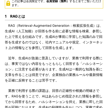
この記事は会員限定です。
会員登録（無料）
すると全てご覧いただけ
ます。
1 RAGとは
RAG（Retrieval-Augmented Generation：検索拡張生成）は、
生成AI（人工知能）が回答を作る前に必要な情報を検索、参照し
た上で答える仕組みです。生成AIが事前に学習した知識のみで回
答を生成するのではなく、社内マニュアルや規定、インターネッ
ト上の情報などを参照して回答を生成します。
近年、生成AIが急速に普及していますが、業務で利用する際に
は、事実ではない内容をもっともらしく回答する「ハルシネーシ
ョン」に注意する必要があります。生成AIは一般的な知識を基に
文章を作ることは得意ですが、企業独自の業務ルールや最新情報
を正確に反映することは苦手です。
業務で利用する際の課題は、回答の正確性や根拠の明確さで
す。RAGを使うことで、AIはあらかじめ指定された情報を参照し
てから回答するため、ハルシネーションを抑え、業務に即した回
答が可能になります。生成AIの利便性を生かしつつ、実務で求め