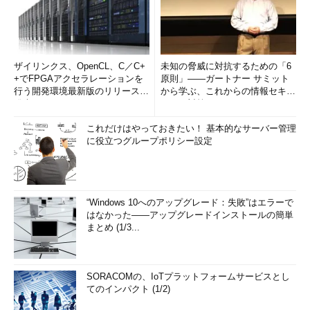
ザイリンクス、OpenCL、C／C+
未知の脅威に対抗するための「6
+でFPGAアクセラレーションを
原則」――ガートナー サミット
行う開発環境最新版のリリースを
から学ぶ、これからの情報セキュ
発表
リティ対策
これだけはやっておきたい！ 基本的なサーバー管理
に役立つグループポリシー設定
“Windows 10へのアップグレード：失敗”はエラーで
はなかった――アップグレードインストールの簡単
まとめ (1/3...
SORACOMの、IoTプラットフォームサービスとし
てのインパクト (1/2)