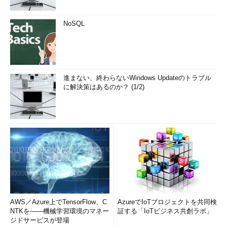
NoSQL
進まない、終わらないWindows Updateのトラブル
に解決策はあるのか？ (1/2)
AWS／Azure上でTensorFlow、C
AzureでIoTプロジェクトを共同検
NTKを――機械学習環境のマネー
証する「IoTビジネス共創ラボ」
ジドサービスが登場