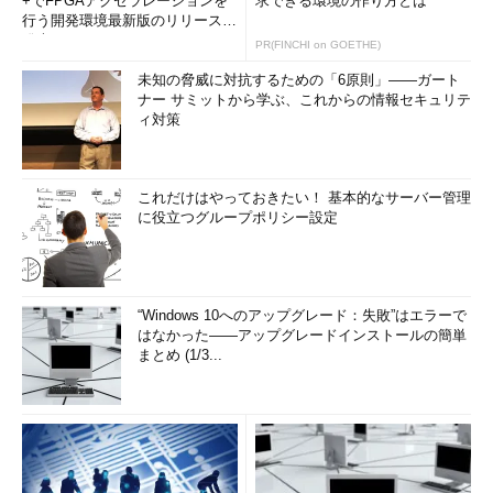
+でFPGAアクセラレーションを
求できる環境の作り方とは
行う開発環境最新版のリリースを
発表
PR(FINCHI on GOETHE)
未知の脅威に対抗するための「6原則」――ガート
ナー サミットから学ぶ、これからの情報セキュリテ
ィ対策
これだけはやっておきたい！ 基本的なサーバー管理
に役立つグループポリシー設定
“Windows 10へのアップグレード：失敗”はエラーで
はなかった――アップグレードインストールの簡単
まとめ (1/3...