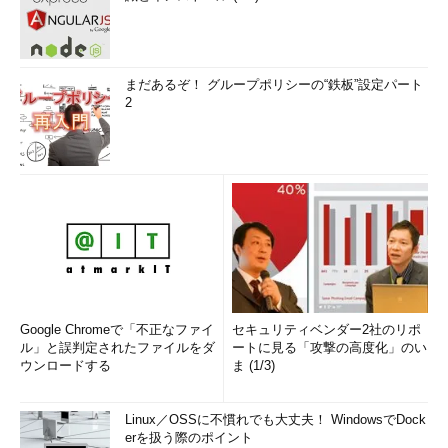
まだあるぞ！ グループポリシーの“鉄板”設定パート
2
Google Chromeで「不正なファイ
セキュリティベンダー2社のリポ
ル」と誤判定されたファイルをダ
ートに見る「攻撃の高度化」のい
ウンロードする
ま (1/3)
Linux／OSSに不慣れでも大丈夫！ WindowsでDock
erを扱う際のポイント