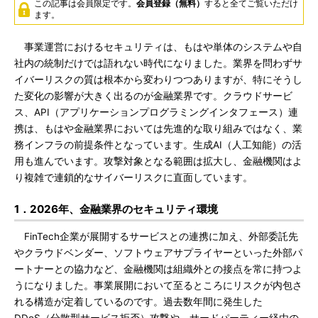
この記事は会員限定です。
会員登録（無料）
すると全てご覧いただけ
ます。
事業運営におけるセキュリティは、もはや単体のシステムや自
社内の統制だけでは語れない時代になりました。業界を問わずサ
イバーリスクの質は根本から変わりつつありますが、特にそうし
た変化の影響が大きく出るのが金融業界です。クラウドサービ
ス、API（アプリケーションプログラミングインタフェース）連
携は、もはや金融業界においては先進的な取り組みではなく、業
務インフラの前提条件となっています。生成AI（人工知能）の活
用も進んでいます。攻撃対象となる範囲は拡大し、金融機関はよ
り複雑で連鎖的なサイバーリスクに直面しています。
1．2026年、金融業界のセキュリティ環境
FinTech企業が展開するサービスとの連携に加え、外部委託先
やクラウドベンダー、ソフトウェアサプライヤーといった外部パ
ートナーとの協力など、金融機関は組織外との接点を常に持つよ
うになりました。事業展開において至るところにリスクが内包さ
れる構造が定着しているのです。過去数年間に発生した