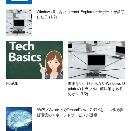
Windows 8、古いInternet Explorerのサポートが終了
した日 (1/2)
NoSQL
進まない、終わらないWindows U
pdateのトラブルに解決策はある
のか？ (1/2)
AWS／Azure上でTensorFlow、CNTKを――機械学
習環境のマネージドサービスが登場