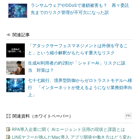
ランサムウェアやDDoSで連鎖被害も？ 再々委託
先までのリスク管理が不可欠になった訳
関連記事
「アタックサーフェスマネジメントは外側を守るこ
と」という縮小解釈がもたらす重大なリスク
生成AI利用者の約2割が「シャドーAI」リスクに該
当 対策は？
七十七銀行、境界型防御からゼロトラストモデルへ移
行 「インターネットが使えるようになり業務効率向
上」
関連資料（ホワイトペーパー）
PR
RPA導入企業に聞く AIエージェント活用の現状と課題とは
LINEヤフーが挑んだMac導入 アプリ開発や働き方はどう変わ