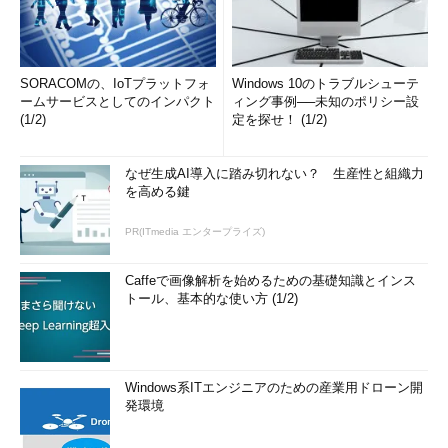
SORACOMの、IoTプラットフォ
Windows 10のトラブルシューテ
ームサービスとしてのインパクト
ィング事例──未知のポリシー設
(1/2)
定を探せ！ (1/2)
なぜ生成AI導入に踏み切れない？ 生産性と組織力
を高める鍵
PR(ITmedia エンタープライズ)
Caffeで画像解析を始めるための基礎知識とインス
トール、基本的な使い方 (1/2)
Windows系ITエンジニアのための産業用ドローン開
発環境