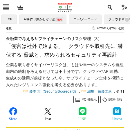
TOP
AIを作り動かし守り生かす
ロー/ノーコード
クラウドネイ
連載
2026年2月26日 公開
金融業で考えるサプライチェーンのリスク管理（3）
「侵害は社外で始まる」 クラウドや取引先に“潜
伏する”脅威と、求められるセキュリティ再設計
企業を取り巻くサイバーリスクは、もはや単一のシステムや自組
織内の統制を考えるだけでは不十分です。クラウドやAPI連携、
生成AIの活用が前提となった今、サプライチェーン全体を視野に
入れたレジリエンス強化を考える必要があります。
[
藤本 大（SecurityScorecard）
,
編集：遠藤文康
，＠IT]
PC用表示
関連情報
Share
Post
LINE
Hatena