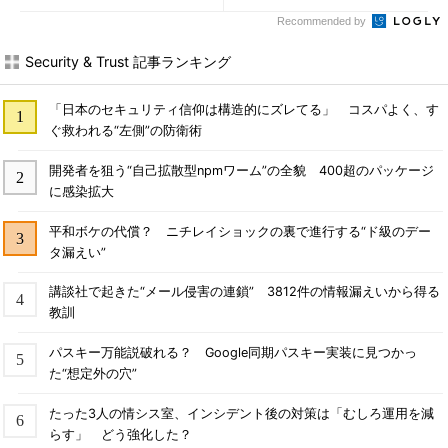
Recommended by
Security & Trust 記事ランキング
「日本のセキュリティ信仰は構造的にズレてる」 コスパよく、す
ぐ救われる“左側”の防衛術
開発者を狙う“自己拡散型npmワーム”の全貌 400超のパッケージ
に感染拡大
平和ボケの代償？ ニチレイショックの裏で進行する“ド級のデー
タ漏えい”
講談社で起きた“メール侵害の連鎖” 3812件の情報漏えいから得る
教訓
パスキー万能説破れる？ Google同期パスキー実装に見つかっ
た“想定外の穴”
たった3人の情シス室、インシデント後の対策は「むしろ運用を減
らす」 どう強化した？