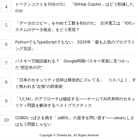
トークンコストを10分の1に 「GitHub Copilot」はどう削減した
のか
「データのコピー」をやめて工数を8分の1に 古河電工は「100シ
ステムのデータ統合」をどう実現？
PythonでもTypeScriptでもない、2025年「最も人気のプログラミ
ング言語」
パスキー万能説破れる？ Google同期パスキー実装に見つかっ
た“想定外の穴”
「日本のセキュリティ信仰は構造的にズレてる」 コスパよく、す
ぐ救われる“左側”の防衛術
「1人1AI」のアプローチは破綻する――チームでAI共有時のセキュ
リティ問題を解決するベストプラクティス
COBOLっぽさを残す「JaBOL」の是非を問い直す――Javaらしさ
はもう問題じゃない
Copyright © ITmedia Inc. All Rights Reserved.