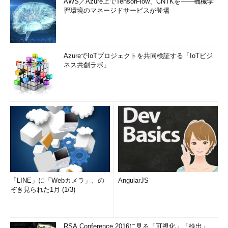
AWS／Azure上でTensorFlow、CNTKを――機械学
習環境のマネージドサービスが登場
AzureでIoTプロジェクトを共同検証する「IoTビジ
ネス共創ラボ」
「LINE」に「Webカメラ」、の
AngularJS
ぞき見られた1月 (1/3)
RSA Conference 2016に見る「可視化」「検出」