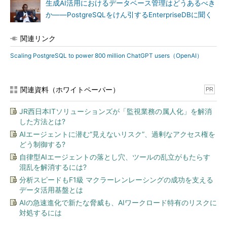
生成AI活用におけるデータベース管理はどうあるべき
か――PostgreSQLをけん引するEnterpriseDBに聞く
関連リンク
Scaling PostgreSQL to power 800 million ChatGPT users（OpenAI）
関連資料（ホワイトペーパー）
PR
JR西日本ITソリューションズが「監視業務の属人化」を解消
した方法とは?
AIエージェントに潜む“見えないリスク”、過剰なアクセス権を
どう制御する?
自律型AIエージェントの落とし穴、ツールの乱立がもたらす
混乱を解消するには?
分析スピードもF1級 マクラーレンレーシングの成功を支える
データ活用基盤とは
AIの急速進化で新たな脅威も、AIワークロード特有のリスクに
対処するには