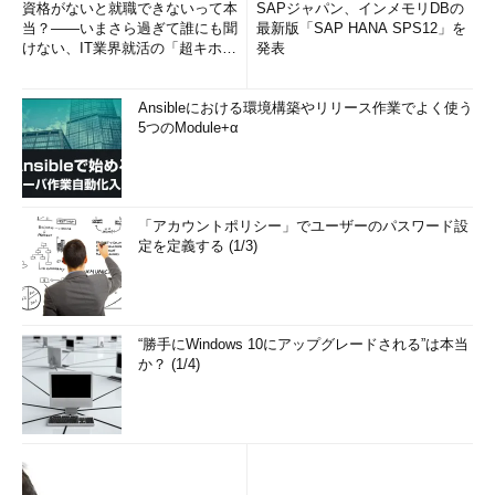
資格がないと就職できないって本
SAPジャパン、インメモリDBの
当？――いまさら過ぎて誰にも聞
最新版「SAP HANA SPS12」を
けない、IT業界就活の「超キホ
発表
ン」 (1/3)
Ansibleにおける環境構築やリリース作業でよく使う
5つのModule+α
「アカウントポリシー」でユーザーのパスワード設
定を定義する (1/3)
“勝手にWindows 10にアップグレードされる”は本当
か？ (1/4)