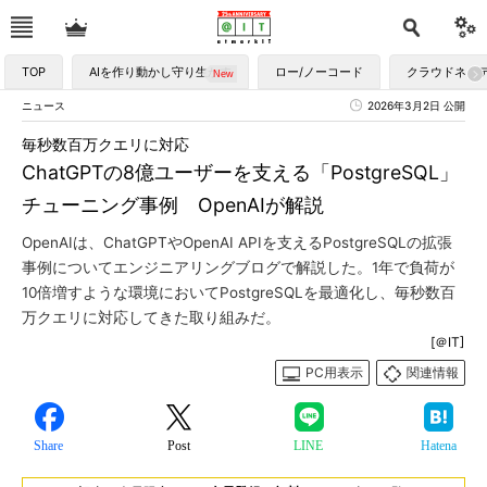
TOP
AIを作り動かし守り生かす
ロー/ノーコード
クラウドネイ
ニュース
2026年3月2日 公開
毎秒数百万クエリに対応
ChatGPTの8億ユーザーを支える「PostgreSQL」
チューニング事例 OpenAIが解説
OpenAIは、ChatGPTやOpenAI APIを支えるPostgreSQLの拡張
事例についてエンジニアリングブログで解説した。1年で負荷が
10倍増すような環境においてPostgreSQLを最適化し、毎秒数百
万クエリに対応してきた取り組みだ。
[＠IT]
PC用表示
関連情報
Share
Post
LINE
Hatena