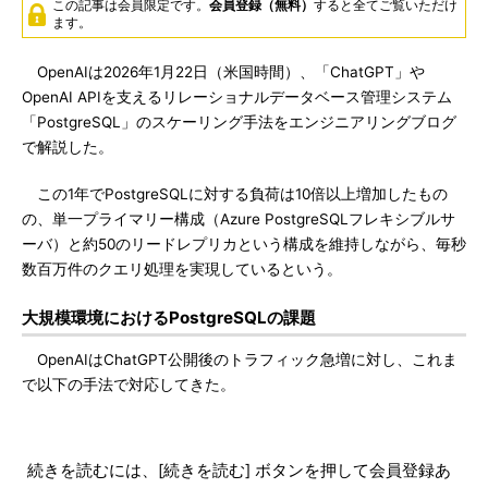
この記事は会員限定です。
会員登録（無料）
すると全てご覧いただけ
ます。
OpenAIは2026年1月22日（米国時間）、「ChatGPT」や
OpenAI APIを支えるリレーショナルデータベース管理システム
「PostgreSQL」のスケーリング手法をエンジニアリングブログ
で解説した。
この1年でPostgreSQLに対する負荷は10倍以上増加したもの
の、単一プライマリー構成（Azure PostgreSQLフレキシブルサ
ーバ）と約50のリードレプリカという構成を維持しながら、毎秒
数百万件のクエリ処理を実現しているという。
大規模環境におけるPostgreSQLの課題
OpenAIはChatGPT公開後のトラフィック急増に対し、これま
で以下の手法で対応してきた。
続きを読むには、[続きを読む] ボタンを押して会員登録あ