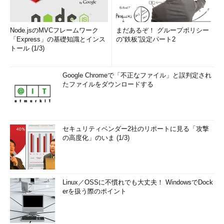
Node.jsのMVCフレームワーク
まだあるぞ！ グループポリシー
「Express」の基礎知識とインス
の“鉄板”設定パート2
トール (1/3)
Google Chromeで「不正なファイル」と誤判定され
たファイルをダウンロードする
セキュリティベンダー2社のリポートに見る「攻撃
の高度化」のいま (1/3)
Linux／OSSに不慣れでも大丈夫！ WindowsでDock
erを扱う際のポイント