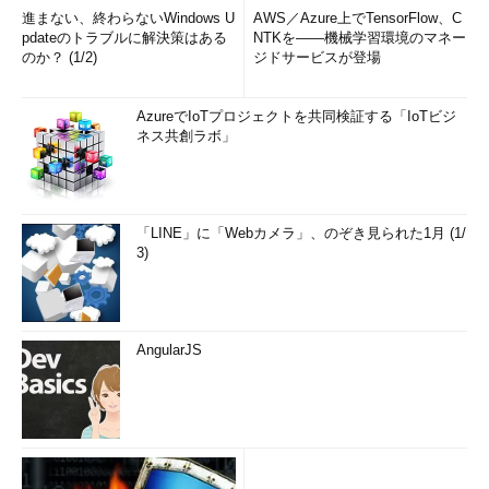
進まない、終わらないWindows U
AWS／Azure上でTensorFlow、C
pdateのトラブルに解決策はある
NTKを――機械学習環境のマネー
のか？ (1/2)
ジドサービスが登場
AzureでIoTプロジェクトを共同検証する「IoTビジ
ネス共創ラボ」
「LINE」に「Webカメラ」、のぞき見られた1月 (1/
3)
AngularJS