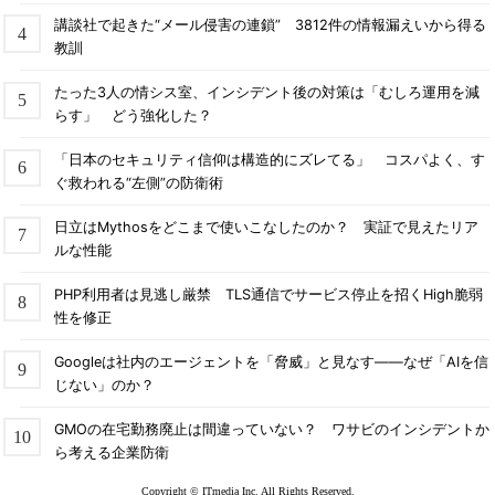
講談社で起きた“メール侵害の連鎖” 3812件の情報漏えいから得る
教訓
たった3人の情シス室、インシデント後の対策は「むしろ運用を減
らす」 どう強化した？
「日本のセキュリティ信仰は構造的にズレてる」 コスパよく、す
ぐ救われる“左側”の防衛術
日立はMythosをどこまで使いこなしたのか？ 実証で見えたリア
ルな性能
PHP利用者は見逃し厳禁 TLS通信でサービス停止を招くHigh脆弱
性を修正
Googleは社内のエージェントを「脅威」と見なす――なぜ「AIを信
じない」のか？
GMOの在宅勤務廃止は間違っていない？ ワサビのインシデントか
ら考える企業防衛
Copyright © ITmedia Inc. All Rights Reserved.