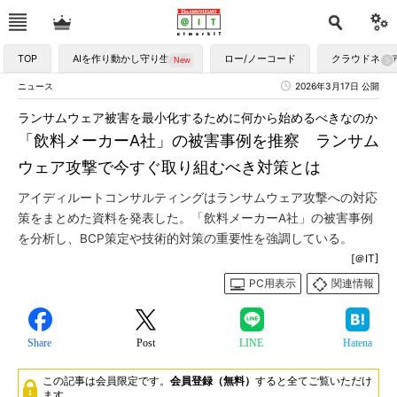
TOP
AIを作り動かし守り生かす
ロー/ノーコード
クラウドネイ
ニュース
2026年3月17日 公開
ランサムウェア被害を最小化するために何から始めるべきなのか
「飲料メーカーA社」の被害事例を推察 ランサム
ウェア攻撃で今すぐ取り組むべき対策とは
アイディルートコンサルティングはランサムウェア攻撃への対応
策をまとめた資料を発表した。「飲料メーカーA社」の被害事例
を分析し、BCP策定や技術的対策の重要性を強調している。
[＠IT]
PC用表示
関連情報
Share
Post
LINE
Hatena
この記事は会員限定です。
会員登録（無料）
すると全てご覧いただけ
ます。