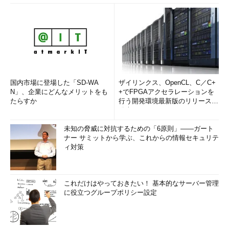
国内市場に登場した「SD-WA
ザイリンクス、OpenCL、C／C+
N」、企業にどんなメリットをも
+でFPGAアクセラレーションを
たらすか
行う開発環境最新版のリリースを
発表
未知の脅威に対抗するための「6原則」――ガート
ナー サミットから学ぶ、これからの情報セキュリテ
ィ対策
これだけはやっておきたい！ 基本的なサーバー管理
に役立つグループポリシー設定