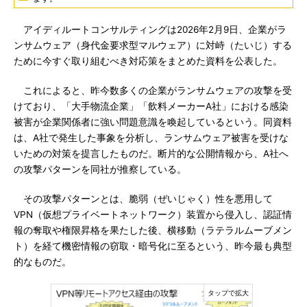
アイディルートコンサルティングは2026年2月9日、企業がラ
ンサムウェア（身代金要求型マルウェア）に対峙（たいじ）する
ために今すぐ取り組むべき対応策をまとめた資料を公表した。
これによると、昨今数多くの企業がランサムウェアの攻撃を受
けており、「大手物流企業」「飲料メーカーA社」における感染
被害が企業関係者に強い問題意識を喚起しているという。同資料
は、A社で発生した事象を分析し、ランサムウェア被害を受けな
いための対策を提言したものだ。断片的な公開情報から、A社へ
の攻撃パターンを同社が推察している。
その攻撃パターンとは、脆弱（ぜいじゃく）性を悪用して
VPN（仮想プライベートネットワーク）装置から侵入し、認証情
報の奪取や権限昇格を果たした後、横移動（ラテラルムーブメン
ト）を経て機密情報の窃取・暗号化に至るという、昨今最も典型
的なものだ。