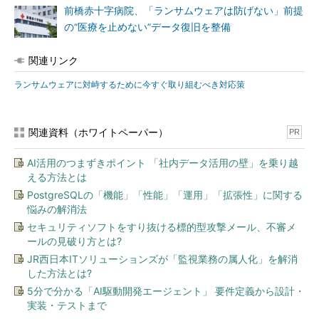
前橋赤十字病院、「ランサムウェアは防げない」前提
の“医療を止めない”データ復旧を整備
関連リンク
ランサムウェアに対峙するために今すぐ取り組むべき対応策
関連資料（ホワイトペーパー）
PR
AI活用のつまずきポイント 「社内データ活用の壁」を乗り越
える方法とは
PostgreSQLの「機能」「性能」「運用」「拡張性」に関する
悩みの解消法
セキュリティソフトをすり抜ける標的型攻撃メール、不審メ
ールの見破り方とは?
JR西日本ITソリューションズが「監視業務の属人化」を解消
した方法とは?
5分で分かる「AI駆動開発エージェント」 要件定義から設計・
実装・テストまで