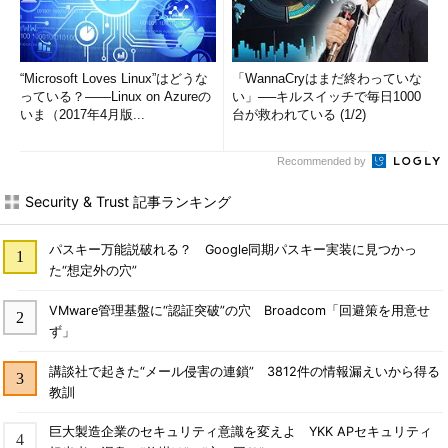
“Microsoft Loves Linux”はどうな
「WannaCryはまだ終わっていな
っている？――Linux on Azureの
い」──キルスイッチで毎日1000
いま（2017年4月版...
台が救われている (1/2)
Recommended by
Security & Trust 記事ランキング
パスキー万能説破れる？ Google同期パスキー実装に見つかっ
た“想定外の穴”
VMware管理基盤に“認証突破”の穴 Broadcom「回避策を用意せ
ず」
講談社で起きた“メール侵害の連鎖” 3812件の情報漏えいから得る
教訓
巨大製造企業のセキュリティ意識を変えよ YKK APセキュリティ