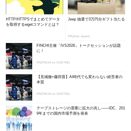
HTTP/HTTPSでまとめてデータ
Jeep 抽選で3万円分ギフト当たる
を取得するwgetコマンドとは？
PR(Jeep Japan)
FINCHI主催「IVS2026」トークセッションが話題
に！
PR(FINCHI on GOETHE)
【見城徹×藤田晋】AI時代でも変わらない経営者の
本質
PR(FINCHI on GOETHE)
テープストレージの需要に拡大の兆し――IDC、201
9年までの国内市場予測を発表