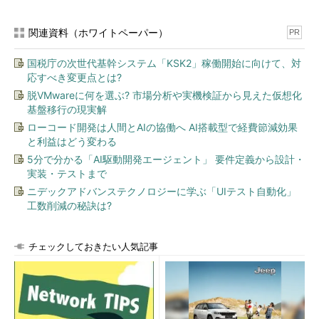
関連資料（ホワイトペーパー）
PR
国税庁の次世代基幹システム「KSK2」稼働開始に向けて、対
応すべき変更点とは?
脱VMwareに何を選ぶ? 市場分析や実機検証から見えた仮想化
基盤移行の現実解
ローコード開発は人間とAIの協働へ AI搭載型で経費節減効果
と利益はどう変わる
5分で分かる「AI駆動開発エージェント」 要件定義から設計・
実装・テストまで
ニデックアドバンステクノロジーに学ぶ「UIテスト自動化」
工数削減の秘訣は?
チェックしておきたい人気記事