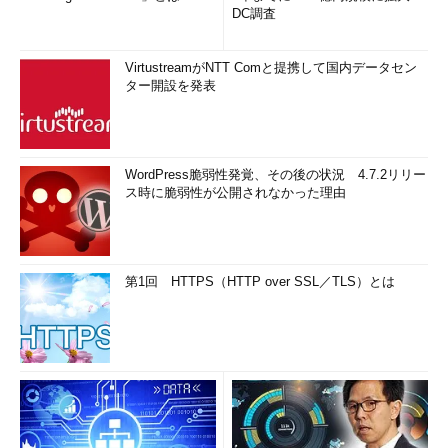
DC調査
VirtustreamがNTT Comと提携して国内データセン
ター開設を発表
WordPress脆弱性発覚、その後の状況 4.7.2リリー
ス時に脆弱性が公開されなかった理由
第1回 HTTPS（HTTP over SSL／TLS）とは