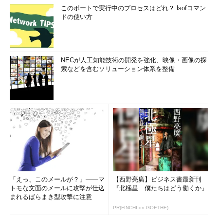
このポートで実行中のプロセスはどれ？ lsofコマン
ドの使い方
NECが人工知能技術の開発を強化、映像・画像の探
索などを含むソリューション体系を整備
「えっ、このメールが？」――マ
【西野亮廣】ビジネス書最新刊
トモな文面のメールに攻撃が仕込
『北極星 僕たちはどう働くか』
まれるばらまき型攻撃に注意
PR(FINCHI on GOETHE)