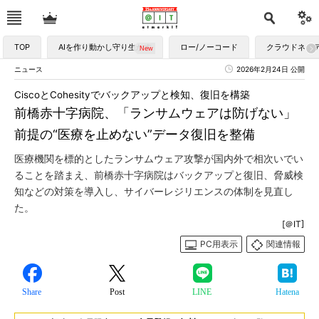
TOP
AIを作り動かし守り生かす
ロー/ノーコード
クラウドネイ
ニュース
2026年2月24日 公開
CiscoとCohesityでバックアップと検知、復旧を構築
前橋赤十字病院、「ランサムウェアは防げない」
前提の“医療を止めない”データ復旧を整備
医療機関を標的としたランサムウェア攻撃が国内外で相次いでい
ることを踏まえ、前橋赤十字病院はバックアップと復旧、脅威検
知などの対策を導入し、サイバーレジリエンスの体制を見直し
た。
[＠IT]
PC用表示
関連情報
Share
Post
LINE
Hatena