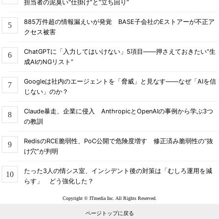
担当者の泥臭い“仕掛け”と“立ち回り”
885万件超の情報漏えいが発覚 BASE子会社のEストアーが不正ア
クセス被害
ChatGPTに「入力してはいけない」5項目――押さえておきたい“生
成AIのNGリスト”
Googleは社内のエージェントを「脅威」と見なす――なぜ「AIを信
じない」のか？
Claude暴走、企業に侵入 AnthropicとOpenAIの事例から学ぶ3つ
の教訓
RedisのRCE脆弱性、PoC公開で危険度増す 修正済み脆弱性の“抜
け穴”が判明
たった3人の情シス室、インシデント後の対策は「むしろ運用を減
らす」 どう強化した？
Copyright © ITmedia Inc. All Rights Reserved.
ページトップに戻る