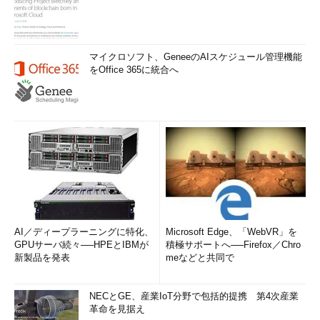
マイクロソフト、GeneeのAIスケジュール管理機能
をOffice 365に統合へ
AI／ディープラーニングに特化、
Microsoft Edge、「WebVR」を
GPUサーバ続々──HPEとIBMが
積極サポートへ──Firefox／Chro
新製品を発表
meなどと共同で
NECとGE、産業IoT分野で包括的提携 第4次産業
革命を見据え