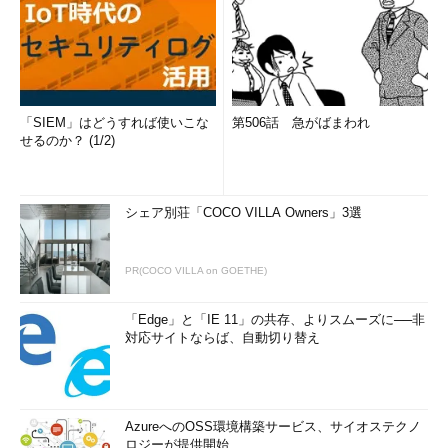
「SIEM」はどうすれば使いこな
第506話 急がばまわれ
せるのか？ (1/2)
シェア別荘「COCO VILLA Owners」3選
PR(COCO VILLA on GOETHE)
「Edge」と「IE 11」の共存、よりスムーズに──非
対応サイトならば、自動切り替え
AzureへのOSS環境構築サービス、サイオステクノ
ロジーが提供開始