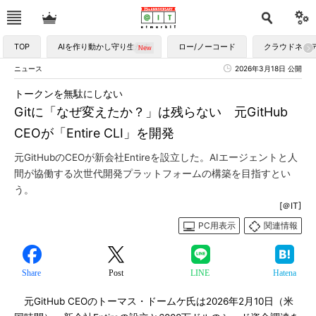
TOP
AIを作り動かし守り生かす
ロー/ノーコード
クラウドネイ
ニュース
2026年3月18日 公開
トークンを無駄にしない
Gitに「なぜ変えたか？」は残らない 元GitHub
CEOが「Entire CLI」を開発
元GitHubのCEOが新会社Entireを設立した。AIエージェントと人
間が協働する次世代開発プラットフォームの構築を目指すとい
う。
[＠IT]
PC用表示
関連情報
Share
Post
LINE
Hatena
元GitHub CEOのトーマス・ドームケ氏は2026年2月10日（米