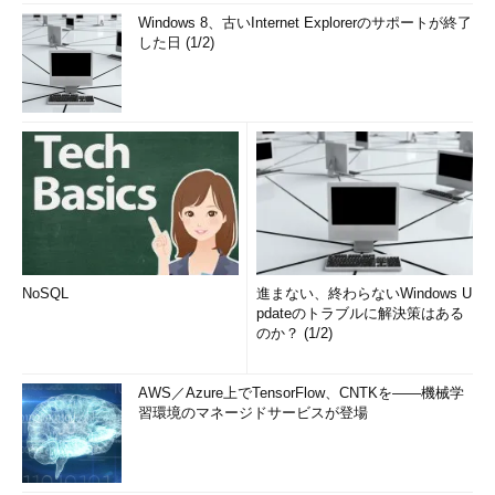
Windows 8、古いInternet Explorerのサポートが終了
した日 (1/2)
NoSQL
進まない、終わらないWindows U
pdateのトラブルに解決策はある
のか？ (1/2)
AWS／Azure上でTensorFlow、CNTKを――機械学
習環境のマネージドサービスが登場