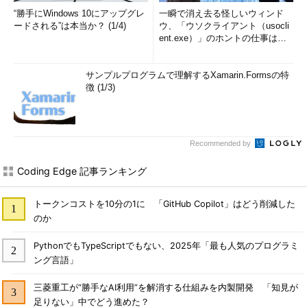
“勝手にWindows 10にアップグレ
一瞬で消え去る怪しいウィンド
ードされる”は本当か？ (1/4)
ウ、「ウソクライアント（usocli
ent.exe）」のホントの仕事は？
(1/2)
サンプルプログラムで理解するXamarin.Formsの特
徴 (1/3)
Recommended by
Coding Edge 記事ランキング
トークンコストを10分の1に 「GitHub Copilot」はどう削減した
のか
PythonでもTypeScriptでもない、2025年「最も人気のプログラミ
ング言語」
三菱重工が“勝手なAI利用”を解消する仕組みを内製開発 「知見が
足りない」中でどう進めた？