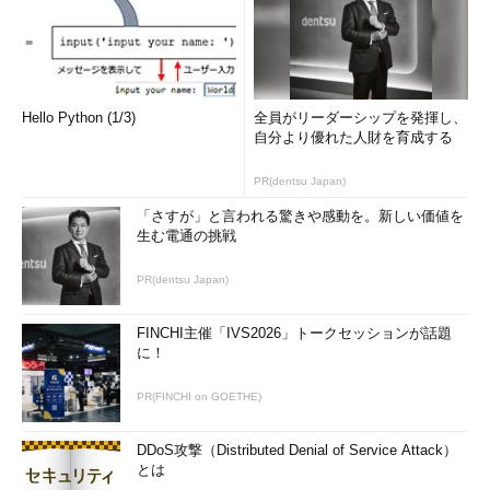
Hello Python (1/3)
全員がリーダーシップを発揮し、
自分より優れた人財を育成する
PR(dentsu Japan)
「さすが」と言われる驚きや感動を。新しい価値を
生む電通の挑戦
PR(dentsu Japan)
FINCHI主催「IVS2026」トークセッションが話題
に！
PR(FINCHI on GOETHE)
DDoS攻撃（Distributed Denial of Service Attack）
とは