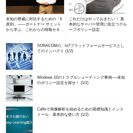
未知の脅威に対抗するための「6
これだけはやっておきたい！ 基
原則」――ガートナー サミット
本的なサーバー管理に役立つグル
から学ぶ、これからの情報セキュ
ープポリシー設定
リティ対策
SORACOMの、IoTプラットフォームサービスとし
てのインパクト (1/2)
Windows 10のトラブルシューティング事例──未知
のポリシー設定を探せ！ (1/2)
Caffeで画像解析を始めるための基礎知識とインス
トール、基本的な使い方 (1/2)