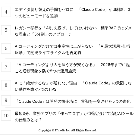
エディタ切り替えの手間をゼロに 「Claude Code」がUI刷新、3
つのビューモードを追加
レガシー移行を「AIに丸投げ」してはいけない 標準RAGではダメ
な理由と「5分割」のアプローチ
AIコーディングだけでは生産性は上がらない 「AI最大活用×仕様
駆動」で開発ライフサイクルを再定義
「AIコーディングより人を雇う方が安くなる」 2028年までに起
こる逆転現象を防ぐ5つの運用施策
AIに「絶対するな」が通じない理由 「Claude Code」の意図しな
い動作を防ぐ7つのTIPS
「Claude Code」は開発の司令塔に 常識を一変させた5つの進化
最短3分、業務アプリの「作って直す」が“対話だけ”で済むAIツール
の仕組みとは？
Copyright © ITmedia Inc. All Rights Reserved.