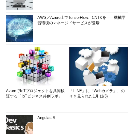
AWS／Azure上でTensorFlow、CNTKを――機械学
習環境のマネージドサービスが登場
AzureでIoTプロジェクトを共同検
「LINE」に「Webカメラ」、の
証する「IoTビジネス共創ラボ」
ぞき見られた1月 (1/3)
AngularJS