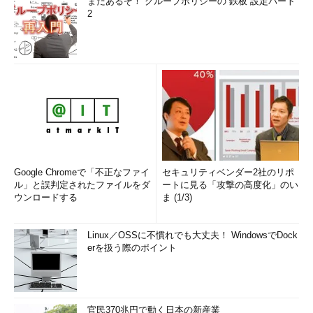
まだあるぞ！ グループポリシーの“鉄板”設定パート
2
Google Chromeで「不正なファイ
セキュリティベンダー2社のリポ
ル」と誤判定されたファイルをダ
ートに見る「攻撃の高度化」のい
ウンロードする
ま (1/3)
Linux／OSSに不慣れでも大丈夫！ WindowsでDock
erを扱う際のポイント
官民370兆円で動く日本の新産業