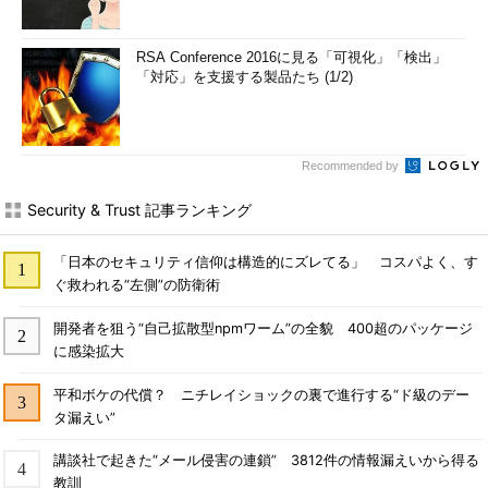
RSA Conference 2016に見る「可視化」「検出」
「対応」を支援する製品たち (1/2)
Recommended by
Security & Trust 記事ランキング
「日本のセキュリティ信仰は構造的にズレてる」 コスパよく、す
ぐ救われる“左側”の防衛術
開発者を狙う“自己拡散型npmワーム”の全貌 400超のパッケージ
に感染拡大
平和ボケの代償？ ニチレイショックの裏で進行する“ド級のデー
タ漏えい”
講談社で起きた“メール侵害の連鎖” 3812件の情報漏えいから得る
教訓