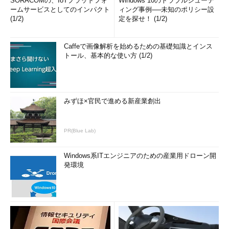
SORACOMの、IoTプラットフォ
Windows 10のトラブルシューテ
ームサービスとしてのインパクト
ィング事例──未知のポリシー設
(1/2)
定を探せ！ (1/2)
Caffeで画像解析を始めるための基礎知識とインス
トール、基本的な使い方 (1/2)
みずほ×官民で進める新産業創出
PR(Blue Lab)
Windows系ITエンジニアのための産業用ドローン開
発環境