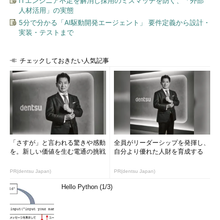
ITエンジニア不足を解消し採用のミスマッチを防ぐ、「外部
人材活用」の実態
5分で分かる「AI駆動開発エージェント」 要件定義から設計・
実装・テストまで
チェックしておきたい人気記事
「さすが」と言われる驚きや感動
全員がリーダーシップを発揮し、
を。新しい価値を生む電通の挑戦
自分より優れた人財を育成する
PR(dentsu Japan)
PR(dentsu Japan)
Hello Python (1/3)