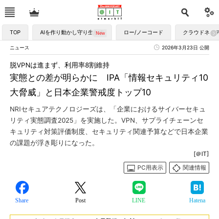
TOP
AIを作り動かし守り生かす
ロー/ノーコード
クラウドネイ
ニュース
2026年3月23日 公開
脱VPNは進まず、利用率8割維持
実態との差が明らかに IPA「情報セキュリティ10
大脅威」と日本企業警戒度トップ10
NRIセキュアテクノロジーズは、「企業におけるサイバーセキュ
リティ実態調査2025」を実施した。VPN、サプライチェーンセ
キュリティ対策評価制度、セキュリティ関連予算などで日本企業
の課題が浮き彫りになった。
[＠IT]
PC用表示
関連情報
Share
Post
LINE
Hatena