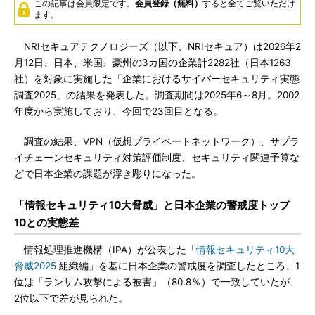
この記事は会員限定です。
会員登録（無料）
すると全てご覧いただけ
ます。
NRIセキュアテクノロジーズ（以下、NRIセキュア）は2026年2
月12日、日本、米国、豪州の3カ国の企業計2282社（日本1263
社）を対象に実施した「企業におけるサイバーセキュリティ実態
調査2025」の結果を発表した。調査期間は2025年6～8月。2002
年度から実施しており、今回で23回目となる。
調査の結果、VPN（仮想プライベートネットワーク）、サプラ
イチェーンセキュリティ対策評価制度、セキュリティ関連予算な
どで日本企業の課題が浮き彫りになった。
「情報セキュリティ10大脅威」と日本企業の警戒度トップ
10との実態差
情報処理推進機構（IPA）が公表した「
情報セキュリティ10大
脅威2025
組織編」を基に日本企業の警戒度を調査したところ、1
位は「ランサム攻撃による被害」（80.8％）で一致していたが、
2位以下で差が見られた。