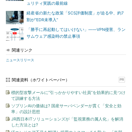
ュリティ実践の最前線
経産省の新たな政策「SCS評価制度」が迫る中、約7
割が“EDR未導入”
「勝手に再起動してはいけない」――VPN侵害、ラン
サムウェア感染時の禁止事項
関連リンク
ニュースリリース
関連資料（ホワイトペーパー）
PR
標的型攻撃メールに“引っかかりやすい社員”を効果的に見つけ
て訓練する方法
ソブリンAIの価値は? 国産サーバベンダーが貫く「安全と効
率」の設計思想
JR西日本ITソリューションズが「監視業務の属人化」を解消
した方法とは?