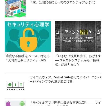
「家」は開発者にとってのフロンティアか (1/3)
“適度な不信感”をベースに考える
「いきなり役員面接権」あげます
「人間のセキュリティ」 (1/2)
──ジャストシステムから「挑戦
状」が届きました
ヴイエムウェア、Virtual SAN強化でハイパーコンバ
ージドインフラの選択肢広げる
「モバイルアプリ開発に最適な言語はC#」――マイ