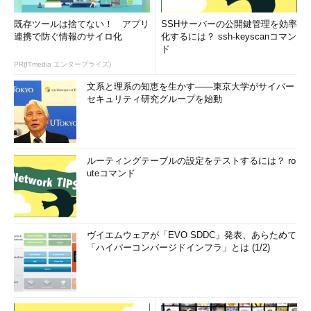
既存ツールは捨てない！ アプリ
SSHサーバーの公開鍵管理を効率
連携で防ぐ情報のサイロ化
化するには？ ssh-keyscanコマン
ド
PR(ITmedia エンタープライズ)
文系と理系の知恵を生かす――東京大学がサイバー
セキュリティ研究グループを始動
ルーティングテーブルの設定をテストするには？ ro
uteコマンド
ヴイエムウェアが「EVO SDDC」発表、あらためて
「ハイパーコンバージドインフラ」とは (1/2)