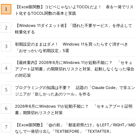
【Excel新関数】コピペじゃないよTOCOLだよ！ 表を一発でリス
ト化するTOCOL関数の基本と実践
【Windows 11ダイエット術】「隠れた不要サービス」を停止して
軽量化する
初期設定のままはダメ！ Windows 11を買ったらすぐ消すべき
「おせっかいな初期設定」5選
【最終案内】2026年6月にWindows 11が起動不能に？ 「セキュ
アブート証明書」の期限切れリスクと対策、起動しなくなった場合
の対応策
プログラミングの知識は不要？ 話題の「Claude Code」で非エン
ジニアが「欲しかったあのツール」を作る
2026年6月にWindows 11が起動不能に？ 「セキュアブート証明
書」期限切れリスクと対策
【Excel新関数】「@の前」「都道府県だけ」をLEFT／RIGHT／MID
なしで一発切り出し「TEXTBEFORE」「TEXTAFTER」