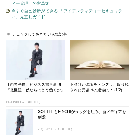
ィー管理」の変革術
今すぐ自己診断ができる 「アイデンティティーセキュリテ
ィ」見直しガイド
チェックしておきたい人気記事
【西野亮廣】ビジネス書最新刊
下請けが現場をトンズラ。取り残
『北極星 僕たちはどう働くか』
された元請けの運命は？ (1/2)
PR(FINCHI on GOETHE)
GOETHEとFINCHIがタッグを組み、新メディアを
創設
PR(FINCHI on GOETHE)