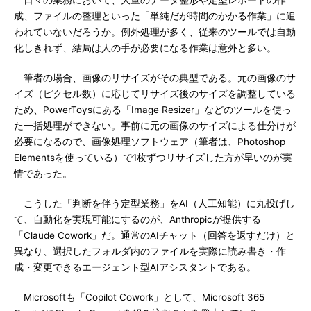
日々の業務において、大量のデータ整形や定型レポートの作
成、ファイルの整理といった「単純だが時間のかかる作業」に追
われていないだろうか。例外処理が多く、従来のツールでは自動
化しきれず、結局は人の手が必要になる作業は意外と多い。
筆者の場合、画像のリサイズがその典型である。元の画像のサ
イズ（ピクセル数）に応じてリサイズ後のサイズを調整している
ため、PowerToysにある「Image Resizer」などのツールを使っ
た一括処理ができない。事前に元の画像のサイズによる仕分けが
必要になるので、画像処理ソフトウェア（筆者は、Photoshop
Elementsを使っている）で1枚ずつリサイズした方が早いのが実
情であった。
こうした「判断を伴う定型業務」をAI（人工知能）に丸投げし
て、自動化を実現可能にするのが、Anthropicが提供する
「Claude Cowork」だ。通常のAIチャット（回答を返すだけ）と
異なり、選択したフォルダ内のファイルを実際に読み書き・作
成・変更できるエージェント型AIアシスタントである。
Microsoftも「Copilot Cowork」として、Microsoft 365