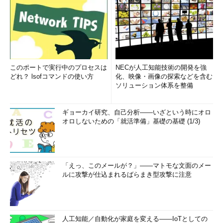
このポートで実行中のプロセスは
NECが人工知能技術の開発を強
どれ？ lsofコマンドの使い方
化、映像・画像の探索などを含む
ソリューション体系を整備
ギョーカイ研究、自己分析――いざという時にオロ
オロしないための「就活準備」基礎の基礎 (1/3)
「えっ、このメールが？」――マトモな文面のメー
ルに攻撃が仕込まれるばらまき型攻撃に注意
人工知能／自動化が家庭を変える――IoTとしての