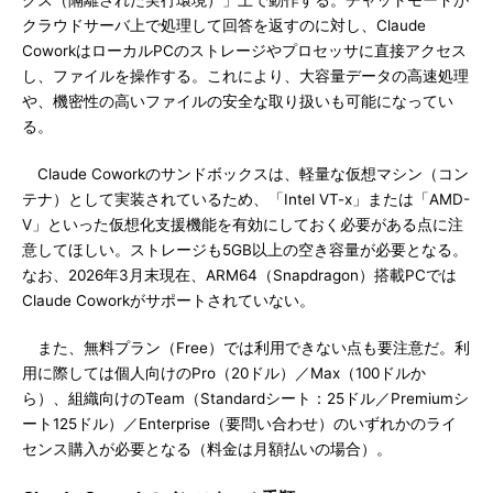
クス（隔離された実行環境）」上で動作する。チャットモードが
クラウドサーバ上で処理して回答を返すのに対し、Claude
CoworkはローカルPCのストレージやプロセッサに直接アクセス
し、ファイルを操作する。これにより、大容量データの高速処理
や、機密性の高いファイルの安全な取り扱いも可能になってい
る。
Claude Coworkのサンドボックスは、軽量な仮想マシン（コン
テナ）として実装されているため、「Intel VT-x」または「AMD-
V」といった仮想化支援機能を有効にしておく必要がある点に注
意してほしい。ストレージも5GB以上の空き容量が必要となる。
なお、2026年3月末現在、ARM64（Snapdragon）搭載PCでは
Claude Coworkがサポートされていない。
また、無料プラン（Free）では利用できない点も要注意だ。利
用に際しては個人向けのPro（20ドル）／Max（100ドルか
ら）、組織向けのTeam（Standardシート：25ドル／Premiumシ
ート125ドル）／Enterprise（要問い合わせ）のいずれかのライ
センス購入が必要となる（料金は月額払いの場合）。