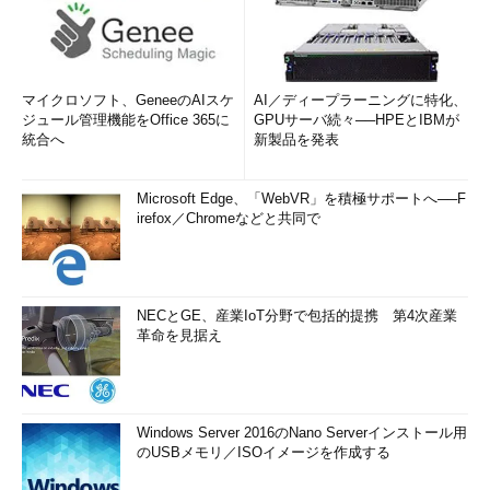
マイクロソフト、GeneeのAIスケ
AI／ディープラーニングに特化、
ジュール管理機能をOffice 365に
GPUサーバ続々──HPEとIBMが
統合へ
新製品を発表
Microsoft Edge、「WebVR」を積極サポートへ──F
irefox／Chromeなどと共同で
NECとGE、産業IoT分野で包括的提携 第4次産業
革命を見据え
Windows Server 2016のNano Serverインストール用
のUSBメモリ／ISOイメージを作成する