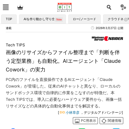
TOP
AIを作り動かし守り生かす
ロー/ノーコード
クラウドネイ
連載
2026年3月27日 公開
Tech TIPS
画像のリサイズからファイル整理まで「判断を伴
う定型業務」も自動化。AIエージェント「Claude
Cowork」の実力
PC内のファイルを直接操作できるAIエージェント「Claude
Cowork」が登場した。従来のAIチャットと異なり、ローカルの
サンドボックス環境で自律的に作業をこなすのが特徴だ。本
Tech TIPSでは、導入に必要なハードウェア要件から、画像一括
リサイズなどの具体的な自動化事例までを解説する。
[
小林章彦
，デジタルアドバンテージ]
PC用表示
関連情報