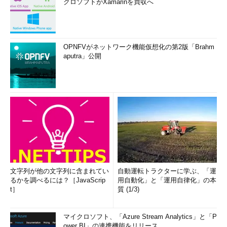
クロソフトがXamarinを買収へ
OPNFVがネットワーク機能仮想化の第2版「Brahm
aputra」公開
文字列が他の文字列に含まれてい
自動運転トラクターに学ぶ、「運
るかを調べるには？［JavaScrip
用自動化」と「運用自律化」の本
t］
質 (1/3)
マイクロソフト、「Azure Stream Analytics」と「P
ower BI」の連携機能をリリース