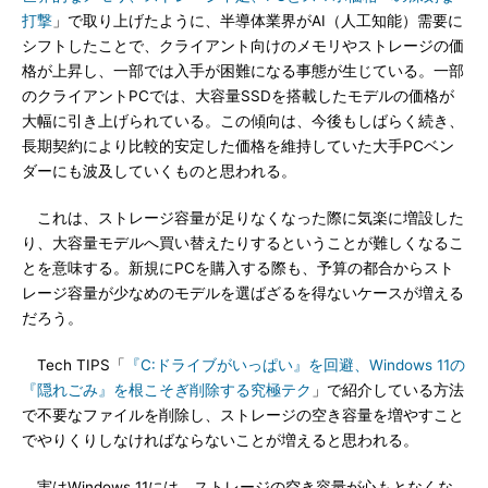
打撃
」で取り上げたように、半導体業界がAI（人工知能）需要に
シフトしたことで、クライアント向けのメモリやストレージの価
格が上昇し、一部では入手が困難になる事態が生じている。一部
のクライアントPCでは、大容量SSDを搭載したモデルの価格が
大幅に引き上げられている。この傾向は、今後もしばらく続き、
長期契約により比較的安定した価格を維持していた大手PCベン
ダーにも波及していくものと思われる。
これは、ストレージ容量が足りなくなった際に気楽に増設した
り、大容量モデルへ買い替えたりするということが難しくなるこ
とを意味する。新規にPCを購入する際も、予算の都合からスト
レージ容量が少なめのモデルを選ばざるを得ないケースが増える
だろう。
Tech TIPS「
『C:ドライブがいっぱい』を回避、Windows 11の
『隠れごみ』を根こそぎ削除する究極テク
」で紹介している方法
で不要なファイルを削除し、ストレージの空き容量を増やすこと
でやりくりしなければならないことが増えると思われる。
実はWindows 11には、ストレージの空き容量が心もとなくな