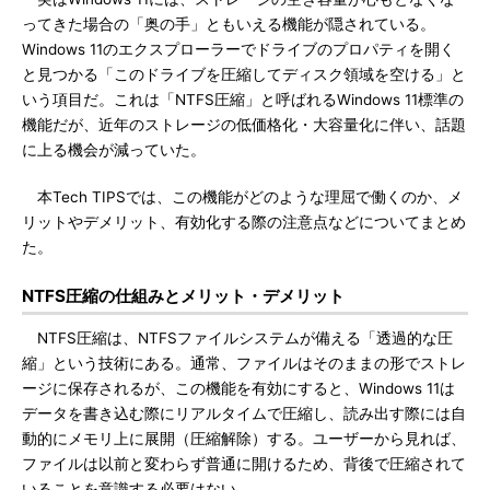
ってきた場合の「奥の手」ともいえる機能が隠されている。
Windows 11のエクスプローラーでドライブのプロパティを開く
と見つかる「このドライブを圧縮してディスク領域を空ける」と
いう項目だ。これは「NTFS圧縮」と呼ばれるWindows 11標準の
機能だが、近年のストレージの低価格化・大容量化に伴い、話題
に上る機会が減っていた。
本Tech TIPSでは、この機能がどのような理屈で働くのか、メ
リットやデメリット、有効化する際の注意点などについてまとめ
た。
NTFS圧縮の仕組みとメリット・デメリット
NTFS圧縮は、NTFSファイルシステムが備える「透過的な圧
縮」という技術にある。通常、ファイルはそのままの形でストレ
ージに保存されるが、この機能を有効にすると、Windows 11は
データを書き込む際にリアルタイムで圧縮し、読み出す際には自
動的にメモリ上に展開（圧縮解除）する。ユーザーから見れば、
ファイルは以前と変わらず普通に開けるため、背後で圧縮されて
いることを意識する必要はない。