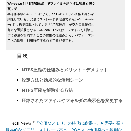
Windows 11「NTFS圧縮」でファイルを消さずに容量を稼ぐ
裏ワザ
半導体市場のAIシフトにより、SSDやメモリの価格上昇が深
刻化している。安易にストレージを増設できない今、Windo
ws 11に標準搭載されている「NTFS圧縮」が空き容量確保の
有力な選択肢となる。本Tech TIPSでは、ファイルを削除せ
ずに容量を節約できるこの機能の仕組みから、パフォーマン
スへの影響、利用時の注意点までを解説する。
目次
NTFS圧縮の仕組みとメリット・デメリット
設定方法と効果的な活用シーン
NTFS圧縮を解除する方法
圧縮されたファイルやフォルダの表示色を変更する
Tech News「
『安価なメモリ』の時代は終焉へ。AI需要が招く
世界的なメモリ、ストレージ不足、PCとスマホ価格への深刻な