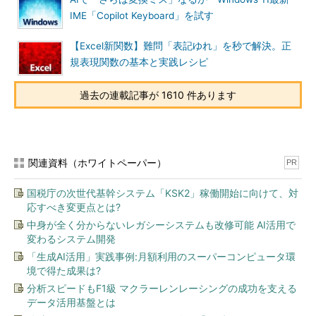
IME「Copilot Keyboard」を試す
【Excel新関数】難問「表記ゆれ」を秒で解決。正
規表現関数の基本と実践レシピ
過去の連載記事が 1610 件あります
関連資料（ホワイトペーパー）
PR
国税庁の次世代基幹システム「KSK2」稼働開始に向けて、対
応すべき変更点とは?
中身が全く分からないレガシーシステムも改修可能 AI活用で
変わるシステム開発
「生成AI活用」実践事例:月額利用のスーパーコンピュータ環
境で得た成果は?
分析スピードもF1級 マクラーレンレーシングの成功を支える
データ活用基盤とは