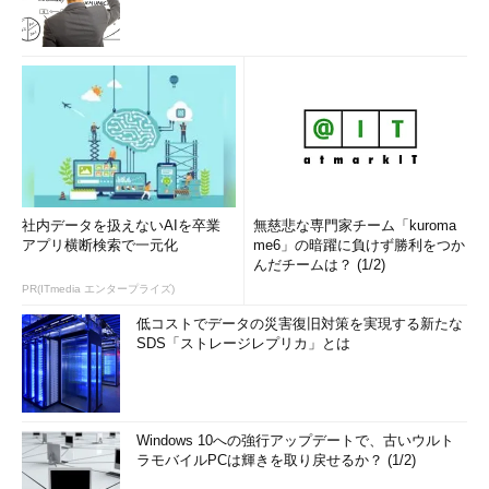
社内データを扱えないAIを卒業
無慈悲な専門家チーム「kuroma
アプリ横断検索で一元化
me6」の暗躍に負けず勝利をつか
んだチームは？ (1/2)
PR(ITmedia エンタープライズ)
低コストでデータの災害復旧対策を実現する新たな
SDS「ストレージレプリカ」とは
Windows 10への強行アップデートで、古いウルト
ラモバイルPCは輝きを取り戻せるか？ (1/2)