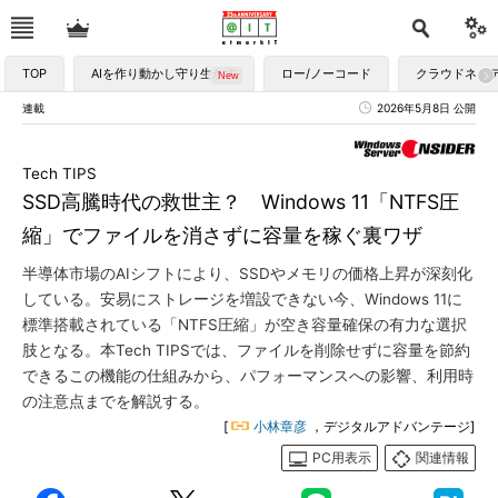
TOP
AIを作り動かし守り生かす
ロー/ノーコード
クラウドネイ
連載
2026年5月8日 公開
Tech TIPS
SSD高騰時代の救世主？ Windows 11「NTFS圧
縮」でファイルを消さずに容量を稼ぐ裏ワザ
半導体市場のAIシフトにより、SSDやメモリの価格上昇が深刻化
している。安易にストレージを増設できない今、Windows 11に
標準搭載されている「NTFS圧縮」が空き容量確保の有力な選択
肢となる。本Tech TIPSでは、ファイルを削除せずに容量を節約
できるこの機能の仕組みから、パフォーマンスへの影響、利用時
の注意点までを解説する。
[
小林章彦
，デジタルアドバンテージ]
PC用表示
関連情報