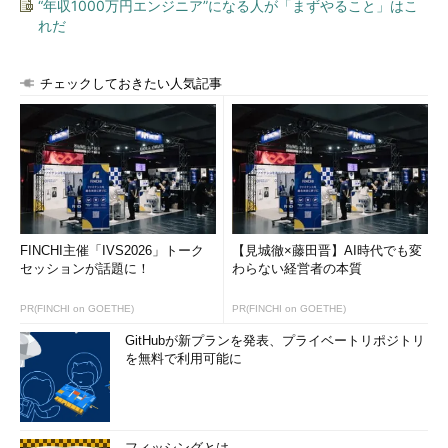
“年収1000万円エンジニア”になる人が「まずやること」はこ
れだ
チェックしておきたい人気記事
FINCHI主催「IVS2026」トーク
【見城徹×藤田晋】AI時代でも変
セッションが話題に！
わらない経営者の本質
PR(FINCHI on GOETHE)
PR(FINCHI on GOETHE)
GitHubが新プランを発表、プライベートリポジトリ
を無料で利用可能に
フィッシングとは