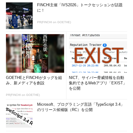
FINCHI主催「IVS2026」トークセッションが話題
に！
PR(FINCHI on GOETHE)
GOETHEとFINCHIがタッグを組
NICT、サイバー脅威情報を自動
み、新メディアを創設
集約できるWebアプリ「EXIST」
を公開
PR(FINCHI on GOETHE)
Microsoft、プログラミング言語「TypeScript 3.4」
のリリース候補版（RC）を公開