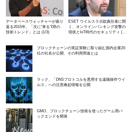
データベースウォッチャーが振り
ESET ウイルスラボ総責任者に聞
返る2015年、「次に“来る”DBの
く、オンラインバンキング攻撃の
技術トレンド」とは (1/3)
現状とIoT時代のセキュリティ (1/
2)
ブロックチェーンの実証実験に取り組む国内企業20
社の社名が公開、その利用用途とは
ラック、「DNSプロトコルを悪用する遠隔操作ウイ
ルス」への注意喚起情報を公開
GMO、ブロックチェーン技術を使ったゲーム用バ
ックエンドを開発