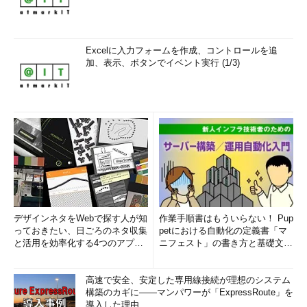
Excelに入力フォームを作成、コントロールを追
加、表示、ボタンでイベント実行 (1/3)
デザインネタをWebで探す人が知
作業手順書はもういらない！ Pup
っておきたい、日ごろのネタ収集
petにおける自動化の定義書「マ
と活用を効率化する4つのアプリ
ニフェスト」の書き方と基礎文法
(1/3)
まとめ (1/5)
高速で安全、安定した専用線接続が理想のシステム
構築のカギに――マンパワーが「ExpressRoute」を
導入した理由