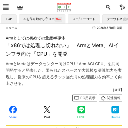
TOP
AIを作り動かし守り生かす
ロー/ノーコード
クラウドネイ
ニュース
2026年5月8日 公開
Armとしては初めての量産半導体
「x86では処理し切れない」 ArmとMeta、AIイ
ンフラ向け「CPU」を開発
ArmとMetaはデータセンター向けCPU「Arm AGI CPU」を共同
開発すると発表した。限られたスペースで大規模な演算能力を実
現し、従来のCPUを超えるラック当たりの処理能力を効率よく向
上させる。
[＠IT]
PC用表示
関連情報
Share
Post
LINE
Hatena