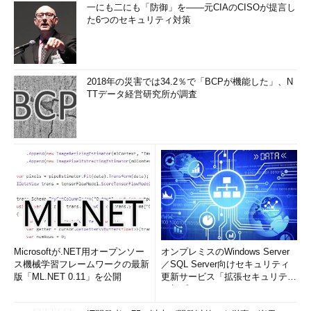
一にも二にも「防御」を――元CIAのCISOが提言し
た6つのセキュリティ対策
2018年の災害では34.2％で「BCPが機能した」、N
TTデータ経営研究所が調査
Microsoftが.NET用オープンソー
オンプレミスのWindows Server
ス機械学習フレームワークの最新
／SQL Server向けセキュリティ
版「ML.NET 0.11」を公開
更新サービス「拡張セキュリティ
更新プログ...