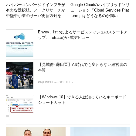
ハイパーコンバージドインフラが
Google Cloudのハイブリッドソリ
有力な選択肢、ノークリサーチが
ューション「Cloud Services Plat
中堅中小業のサーバ更新方針を調
form」はどうなるのか聞い...
査
Envoy、Istioによるサービスメッシュのスタートア
ップ、Tetrateが正式デビュー
【見城徹×藤田晋】AI時代でも変わらない経営者の
本質
PR(FINCHI on GOETHE)
【Windows 10】できる人は知っているキーボード
ショートカット