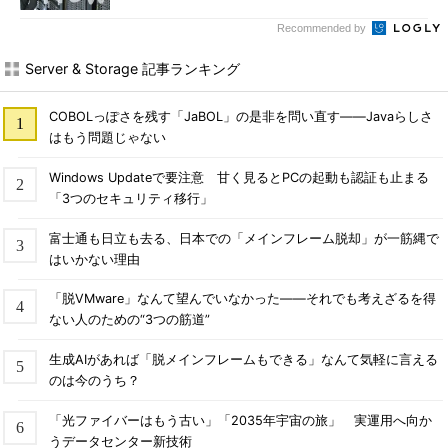
Recommended by
Server & Storage 記事ランキング
COBOLっぽさを残す「JaBOL」の是非を問い直す――Javaらしさ
はもう問題じゃない
Windows Updateで要注意 甘く見るとPCの起動も認証も止まる
「3つのセキュリティ移行」
富士通も日立も去る、日本での「メインフレーム脱却」が一筋縄で
はいかない理由
「脱VMware」なんて望んでいなかった――それでも考えざるを得
ない人のための“3つの筋道”
生成AIがあれば「脱メインフレームもできる」なんて気軽に言える
のは今のうち？
「光ファイバーはもう古い」「2035年宇宙の旅」 実運用へ向か
うデータセンター新技術