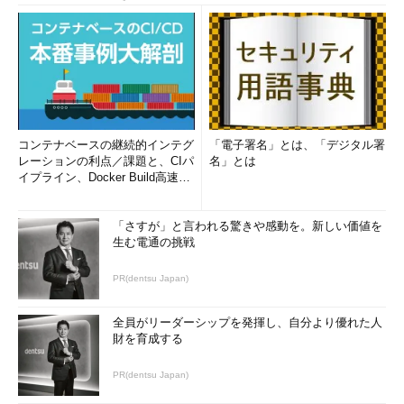
コンテナベースの継続的インテグ
「電子署名」とは、「デジタル署
レーションの利点／課題と、CIパ
名」とは
イプライン、Docker Build高速化
のコツ (1/2...
「さすが」と言われる驚きや感動を。新しい価値を
生む電通の挑戦
PR(dentsu Japan)
全員がリーダーシップを発揮し、自分より優れた人
財を育成する
PR(dentsu Japan)