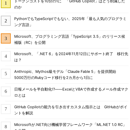
トークンコストを10分の1に 「GitHub Copilot」はどう削減した
のか
PythonでもTypeScriptでもない、2025年「最も人気のプログラミ
ング言語」
Microsoft、プログラミング言語「TypeScript 3.5」のリリース候
補版（RC）を公開
Microsoft、「.NET 6」を2024年11月12日にサポート終了 移行先
は？
Anthropic、Mythos級モデル「Claude Fable 5」を提供開始
5000万行のRubyコード移行を2カ月から1日に
日報メールを半自動化!?――ExcelとVBAで作成するメール作成マク
ロとは
GitHub Copilotの能力を引き出すカスタム指示とは GitHubがポイ
ントを解説
Microsoftが.NET向け機械学習フレームワーク「ML.NET 1.0 RC」