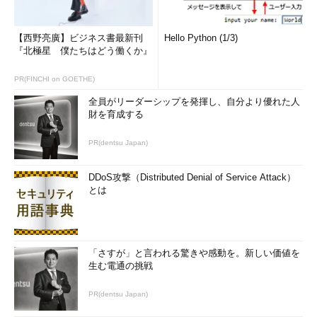
【西野亮廣】ビジネス書最新刊
Hello Python (1/3)
『北極星 僕たちはどう働くか』
PR(FINCHI on GOETHE)
全員がリーダーシップを発揮し、自分より優れた人
財を育成する
PR(dentsu Japan)
DDoS攻撃（Distributed Denial of Service Attack）
とは
「さすが」と言われる驚きや感動を。新しい価値を
生む電通の挑戦
PR(dentsu Japan)