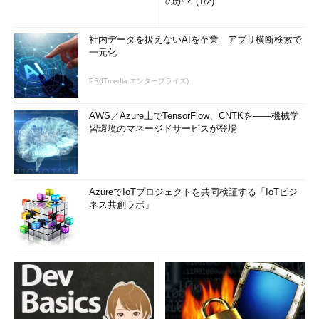
のか？ (1/2)
社内データを扱えないAIを卒業 アプリ横断検索で
一元化
PR(ITmedia エンタープライズ)
AWS／Azure上でTensorFlow、CNTKを――機械学
習環境のマネージドサービスが登場
AzureでIoTプロジェクトを共同検証する「IoTビジ
ネス共創ラボ」