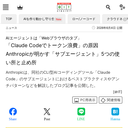
TOP
AIを作り動かし守り生かす
ロー/ノーコード
クラウドネイ
ニュース
2026年6月4日 公開
AIエージェントは「Webブラウザのタブ」
「Claude Codeでトークン浪費」の原因
Anthropicが明かす「サブエージェント」5つの使
い所と止め所
Anthropicは、同社のCLI型AIコーディングツール「Claude
Code」のサブエージェントにおけるベストプラクティスやアン
チパターンなどを解説したブログ記事を公開した。
[＠IT]
PC用表示
関連情報
Share
Post
LINE
Hatena