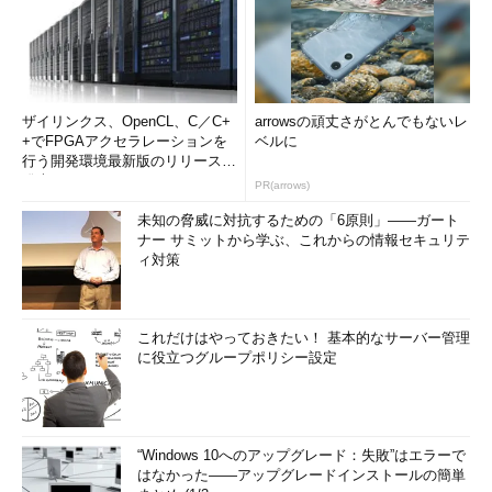
ザイリンクス、OpenCL、C／C+
arrowsの頑丈さがとんでもないレ
+でFPGAアクセラレーションを
ベルに
行う開発環境最新版のリリースを
発表
PR(arrows)
未知の脅威に対抗するための「6原則」――ガート
ナー サミットから学ぶ、これからの情報セキュリテ
ィ対策
これだけはやっておきたい！ 基本的なサーバー管理
に役立つグループポリシー設定
“Windows 10へのアップグレード：失敗”はエラーで
はなかった――アップグレードインストールの簡単