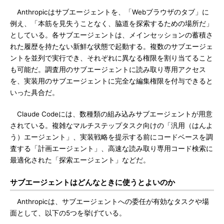
Anthropicはサブエージェントを、「Webブラウザのタブ」に
例え、「本筋を見失うことなく、脇道を探索するための場所だ」
としている。各サブエージェントは、メインセッションの蓄積さ
れた履歴を持たない新鮮な状態で起動する。複数のサブエージェ
ントを並列で実行でき、それぞれに異なる権限を割り当てること
も可能だ。調査用のサブエージェントに読み取り専用アクセス
を、実装用のサブエージェントに完全な編集権限を付与できると
いった具合だ。
Claude Codeには、数種類の組み込みサブエージェントが用意
されている。複雑なマルチステップタスク向けの「汎用（はんよ
う）エージェント」、実装戦略を提示する前にコードベースを調
査する「計画エージェント」、高速な読み取り専用コード検索に
最適化された「探索エージェント」などだ。
サブエージェントはどんなときに使うとよいのか
Anthropicは、サブエージェントへの委任が有効なタスクや場
面として、以下の5つを挙げている。