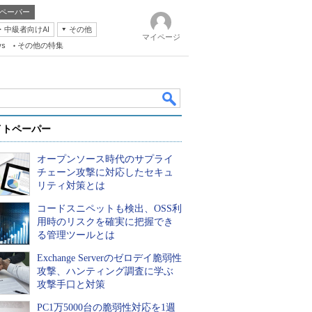
ペーパー
・中級者向けAI
その他
マイページ
ws
その他の特集
イトペーパー
オープンソース時代のサプライ
チェーン攻撃に対応したセキュ
リティ対策とは
コードスニペットも検出、OSS利
k
用時のリスクを確実に把握でき
る管理ツールとは
Exchange Serverのゼロデイ脆弱性
攻撃、ハンティング調査に学ぶ
攻撃手口と対策
PC1万5000台の脆弱性対応を1週