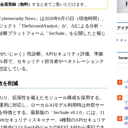
会員登録（無料）
すると全てご覧いただけます。
ecurity News」は2026年6月15日（現地時間）、
「TheSecuredAnalyst」が、AIによる分析・
アイ
プラットフォーム「SecSuite」を公開したと報じ
キャ
b脆弱（ぜいじゃく）性診断、APIセキュリティ評価、準拠
Secu
ール群で、セキュリティ担当者やペネトレーションテ
想定している。
パ
数を削減
ており、拡張性を備えたモジュール構成を採用する。
運用に対応し、ローカルAIモデル利用時は外部サー
側
する。最新版の「SecSuite v0.1.0」には、11
講
Webセキュリティスキャナー、4種類のAPIセキュリテ
CLIとFastAPIベースのREST APIから実行でき