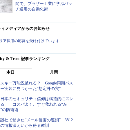
間で、ブラザー工業に学ぶパッ
チ適用の自動化術
ティメディアからのお知らせ
リア採用の応募を受け付けています
rity & Trust 記事ランキング
月間
本日
スキー万能説破れる？ Google同期パス
キー実装に見つかった“想定外の穴”
「日本のセキュリティ信仰は構造的にズレ
てる」 コスパよく、すぐ救われる“左
”の防衛術
談社で起きた“メール侵害の連鎖” 3812
件の情報漏えいから得る教訓