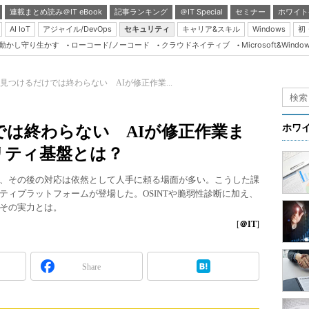
連載まとめ読み＠IT eBook
記事ランキング
＠IT Special
セミナー
ホワイト
AI IoT
アジャイル/DevOps
セキュリティ
キャリア&スキル
Windows
初
り動かし守り生かす
ローコード/ノーコード
クラウドネイティブ
Microsoft&Windo
Server & Storage
HTML5 + UX
見つけるだけでは終わらない AIが修正作業...
Smart & Social
Coding Edge
は終わらない AIが修正作業ま
ホワ
Java Agile
リティ基盤とは？
Database Expert
、その後の対応は依然として人手に頼る場面が多い。こうした課
Linux ＆ OSS
ティプラットフォームが登場した。OSINTや脆弱性診断に加え、
。その実力とは。
Master of IP Networ
[
＠IT
]
Security & Trust
Test & Tools
Share
Insider.NET
ブログ