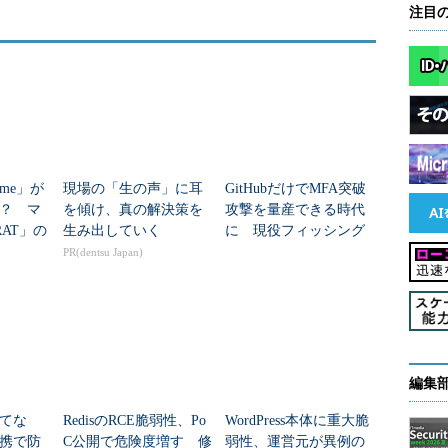
注目
me」が
現場の「生の声」に耳
GitHubだけでMFA突破
？ マ
を傾け、真の解決策を
攻撃を量産できる時代
RAT」の
生み出していく
に 現役フィッシング
が今す
基盤の全貌が判明
PR(dentsu Japan)
編集
てな
RedisのRCE脆弱性、Po
WordPress本体に重大脆
携で防
C公開で危険度増す 修
弱性、運営元が異例の