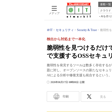
連載一覧
クラウド
メディア
AIを作
＠IT
セキュリティ
Security & Trust
脆弱性を
検出から対処まで一本化
脆弱性を見つけるだけで
で支援するOSSセキュ
脆弱性を発見するツールは数多く存在するが
題に対し、オープンソースの新たなセキュリ
AIによる分析や修復支援も統合するという
2026年06月17日 08時00分 公開
印刷
見る