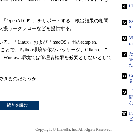
C
―
de」「OpenAI GPT」をサポートする。検出結果の相関
8
支援ワークフローなどを提供する。
V
inux」および「macOS」用のsetup.sh、
行することで、Python環境や依存パッケージ、Ollama、ロ
Windows環境では管理者権限を必要としないとして
G
できるのだろうか。
続きを読む
P
ビ
Copyright © ITmedia, Inc. All Rights Reserved.