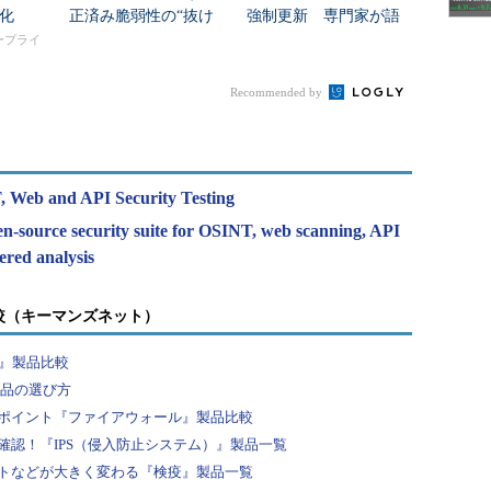
化
正済み脆弱性の“抜け
強制更新 専門家が語
穴”が判明
る“本当の危険”
タープライ
Recommended by
, Web and API Security Testing
n-source security suite for OSINT, web scanning, API
ered analysis
較（キーマンズネット）
F』製品比較
製品の選び方
ポイント『ファイアウォール』製品比較
認！『IPS（侵入防止システム）』製品一覧
トなどが大きく変わる『検疫』製品一覧