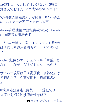
hatGPTに「入力してはいけない」5項目―
押さえておきたい“生成AIのNGリスト”
85万件超の情報漏えいが発覚 BASE子会
社のEストアーが不正アクセス被害
Mware管理基盤に“認証突破”の穴 Broadc
om「回避策を用意せず」
たった3人の情シス室、インシデント後の対
策は「むしろ運用を減らす」 どう強化し
た？
oogleは社内のエージェントを「脅威」と
見なす――なぜ「AIを信じない」のか？
「サイバー攻撃は日々高度化・複雑化」は
聞き飽きた？ 企業が陥る「複雑化のわ
な」
HP利用者は見逃し厳禁 TLS通信でサー
ス停止を招くHigh脆弱性を修正
»
ランキングをもっと見る