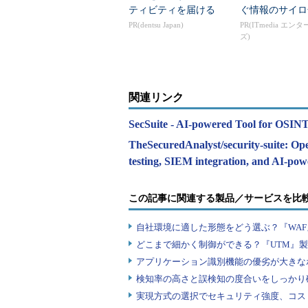
ティビティを届ける
ぐ情報のサイロ
PR(dentsu Japan)
PR(ITmedia エン
ズ)
関連リンク
SecSuite - AI-powered Tool for OSINT
TheSecuredAnalyst/security-suite: Ope
testing, SIEM integration, and AI-pow
この記事に関連する製品／サービスを比
自社環境に適した形態をどう選ぶ？『WA
どこまで細かく制御ができる？『UTM』
アプリケーション識別機能の優劣が大きな
検知率の高さと誤検知の度合いをしっかり確
実現方式の選択でセキュリティ強度、コス