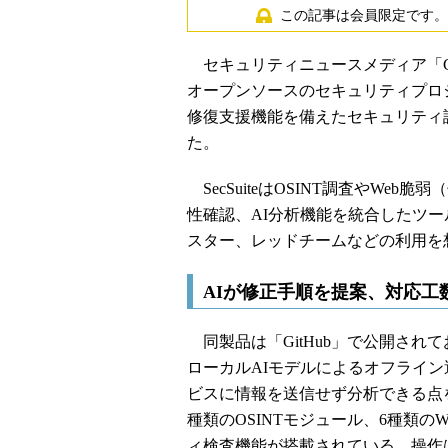
この記事は会員限定です。
セキュリティニュースメディア「Cybers
オープンソースのセキュリティプロジェクト
修復支援機能を備えたセキュリティ診断
た。
SecSuiteはOSINT調査やWe
性確認、AI分析機能を統合したツ
スター、レッドチームなどの利用を
AIが修正手順を提案、対応工
同製品は「GitHub」で公開され
ローカルAIモデルによるオフライン
ビスに情報を送信せず分析できる点を特徴と
種類のOSINTモジュール、6種類の
ィ検査機能が搭載されている。操作は統合