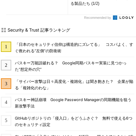
る製品たち (1/2)
Recommended by
Security & Trust 記事ランキング
「日本のセキュリティ信仰は構造的にズレてる」 コスパよく、す
ぐ救われる“左側”の防衛術
パスキー万能説破れる？ Google同期パスキー実装に見つかっ
た“想定外の穴”
「サイバー攻撃は日々高度化・複雑化」は聞き飽きた？ 企業が陥
る「複雑化のわな」
パスキー神話崩壊 Google Password Managerの同期機能を狙う
新攻撃手法
GitHubリポジトリの「侵入口」をどうふさぐ？ 無料で使える6つ
のセキュリティ設定