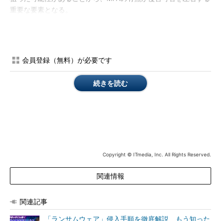
重要な要素となる。
見覚えのないアカウントや設定変更がないかどうか確認を
Fortinetは設定内容の確認も求めている。特に「forticloud」
会員登録（無料）が必要です
「fortiuser」「fortinet-support」「fortinet-tech-support」とい
った見覚えのないアカウントが追加されていないかを確認する必
続きを読む
要があるという。
また、ファイアウォールやVPN設定に不審な変更がないかどう
かを確認し、可能であれば正常時のバックアップ設定と比較する
ことを推奨している。ログについては、不明なIPアドレスからの
管理者アクセスや予期しないVPN接続、権限変更、不審なアカウ
ント作成などを重点的に調査するよう求めた。
Copyright © ITmedia, Inc. All Rights Reserved.
この他、同社は無許可の設定変更や不審なアカウント作成など
関連情報
が確認された場合、機器を侵害済みとして扱うべきだとしてい
る。
関連記事
VPNユーザーの追加や予期しないパスワード変更、通常利用し
「ランサムウェア」侵入手順を徹底解説 もう知った