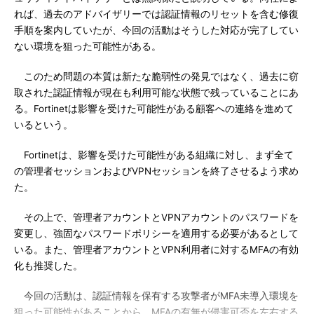
れば、過去のアドバイザリーでは認証情報のリセットを含む修復
手順を案内していたが、今回の活動はそうした対応が完了してい
ない環境を狙った可能性がある。
このため問題の本質は新たな脆弱性の発見ではなく、過去に窃
取された認証情報が現在も利用可能な状態で残っていることにあ
る。Fortinetは影響を受けた可能性がある顧客への連絡を進めて
いるという。
Fortinetは、影響を受けた可能性がある組織に対し、まず全て
の管理者セッションおよびVPNセッションを終了させるよう求め
た。
その上で、管理者アカウントとVPNアカウントのパスワードを
変更し、強固なパスワードポリシーを適用する必要があるとして
いる。また、管理者アカウントとVPN利用者に対するMFAの有効
化も推奨した。
今回の活動は、認証情報を保有する攻撃者がMFA未導入環境を
狙った可能性があることから、MFAの有無が侵害可否を左右する