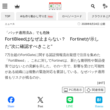
TOP
AIを作り動かし守り生かす
ロー/ノーコード
クラウドネイ
ニュース
2026年6月24日 公開
「パッチ適用済み」でも危険
FortiBleedはなぜ止まらない？ Fortinetが示し
た“次に確認すべきこと”
7万台超のFortiGateに関する認証情報流出疑惑で注目を集めた
「FortiBleed」。これに対してFortinetは、新たな脆弱性や製品侵
害ではないとの見解を示した。その一方で、影響を受けた可能性
がある組織には複数の緊急対応を要請している。なぜパッチ適用
後もリスクが残るのか。
[＠IT]
PC用表示
関連情報
Share
Post
LINE
Hatena