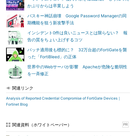
ない地域からのVPN接続などは、攻撃者による内部侵入や横展開
かぶりからは卒業しよう
の兆候である可能性がある。
パスキー神話崩壊 Google Password Managerの同
期機能を狙う新攻撃手法
特に「Active Directory」やLDAPと連携している環境では、
FortiGateだけでなく認証基盤側の侵害も想定し、追加アカウン
インシデント0件は良いニュースとは限らない？ 報
ト作成や認証ログを調査する必要があるとしている。
告の質をちょい上げするコツ
パッチ適用後も標的に？ 32万台超のFortiGateを襲
今回のFortinetの発表が示唆しているのは、脆弱性対策がパッ
った「FortiBleed」の正体
チ適用だけでは完結しないという現実だ。攻撃者が過去に窃取し
た認証情報を保持している場合、機器を最新版に更新していて
世界中のWebサーバが影響 Apacheが危険な脆弱性
も、認証情報の変更やMFA導入が実施されていなければ侵害のリ
を一斉修正
スクは残る。FortiBleedは新たな脆弱性の問題というよりも、イ
ンシデント後の復旧措置がどこまで徹底されていたかを改めて問
関連リンク
い掛ける事案と言える。
Analysis of Reported Credential Compromise of FortiGate Devices｜
Fortinet Blog
関連資料（ホワイトペーパー）
PR