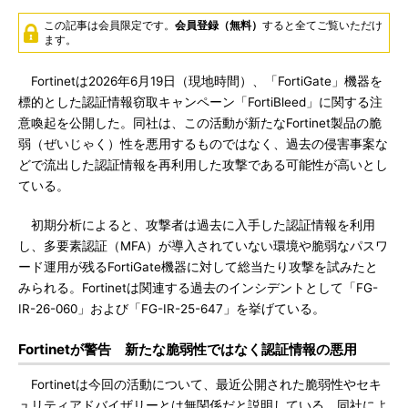
この記事は会員限定です。
会員登録（無料）
すると全てご覧いただけ
ます。
Fortinetは2026年6月19日（現地時間）、「FortiGate」機器を
標的とした認証情報窃取キャンペーン「FortiBleed」に関する注
意喚起を公開した。同社は、この活動が新たなFortinet製品の脆
弱（ぜいじゃく）性を悪用するものではなく、過去の侵害事案な
どで流出した認証情報を再利用した攻撃である可能性が高いとし
ている。
初期分析によると、攻撃者は過去に入手した認証情報を利用
し、多要素認証（MFA）が導入されていない環境や脆弱なパスワ
ード運用が残るFortiGate機器に対して総当たり攻撃を試みたと
みられる。Fortinetは関連する過去のインシデントとして「FG-
IR-26-060」および「FG-IR-25-647」を挙げている。
Fortinetが警告 新たな脆弱性ではなく認証情報の悪用
Fortinetは今回の活動について、最近公開された脆弱性やセキ
ュリティアドバイザリーとは無関係だと説明している。同社によ