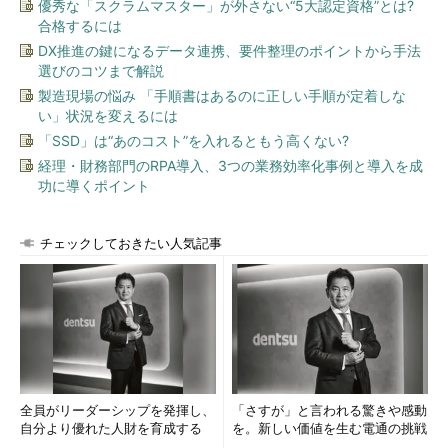
優秀な「スクラムマスター」が外さない“5大認定資格”とは?
合格するには
DX推進の鍵になるデータ連携、要件整理のポイントから手法
選びのコツまで解説
製造現場の悩み 「手順書はあるのに正しい手順が定着しな
い」状況を変えるには
「SSD」は“あのコスト”を入れるともう高くない?
経理・財務部門のRPA導入、3つの業務効率化事例と導入を成
功に導くポイント
チェックしておきたい人気記事
全員がリーダーシップを発揮し、
「さすが」と言われる驚きや感動
自分より優れた人財を育成する
を。新しい価値を生む電通の挑戦