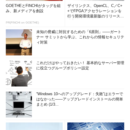
GOETHEとFINCHIがタッグを組
ザイリンクス、OpenCL、C／C+
み、新メディアを創設
+でFPGAアクセラレーションを
行う開発環境最新版のリリースを
発表
PR(FINCHI on GOETHE)
未知の脅威に対抗するための「6原則」――ガート
ナー サミットから学ぶ、これからの情報セキュリテ
ィ対策
これだけはやっておきたい！ 基本的なサーバー管理
に役立つグループポリシー設定
“Windows 10へのアップグレード：失敗”はエラーで
はなかった――アップグレードインストールの簡単
まとめ (1/3...