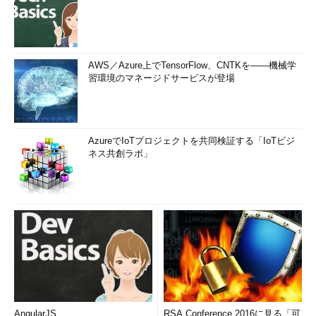
AWS／Azure上でTensorFlow、CNTKを――機械学
習環境のマネージドサービスが登場
AzureでIoTプロジェクトを共同検証する「IoTビジ
ネス共創ラボ」
AngularJS
RSA Conference 2016に見る「可