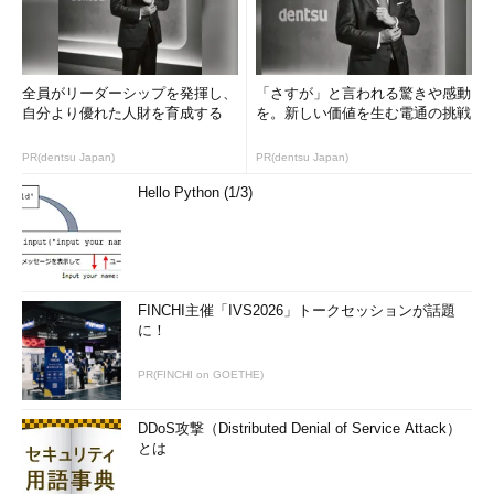
全員がリーダーシップを発揮し、
「さすが」と言われる驚きや感動
自分より優れた人財を育成する
を。新しい価値を生む電通の挑戦
PR(dentsu Japan)
PR(dentsu Japan)
Hello Python (1/3)
FINCHI主催「IVS2026」トークセッションが話題
に！
PR(FINCHI on GOETHE)
DDoS攻撃（Distributed Denial of Service Attack）
とは