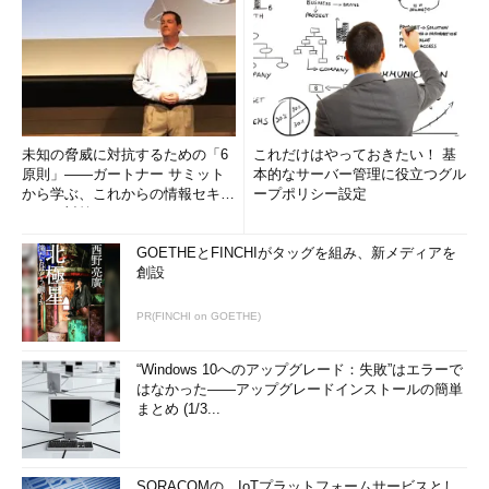
未知の脅威に対抗するための「6
これだけはやっておきたい！ 基
原則」――ガートナー サミット
本的なサーバー管理に役立つグル
から学ぶ、これからの情報セキュ
ープポリシー設定
リティ対策
GOETHEとFINCHIがタッグを組み、新メディアを
創設
PR(FINCHI on GOETHE)
“Windows 10へのアップグレード：失敗”はエラーで
はなかった――アップグレードインストールの簡単
まとめ (1/3...
SORACOMの、IoTプラットフォームサービスとし