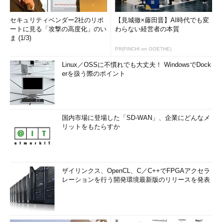
セキュリティベンダー2社のリポ
【見城徹×藤田晋】AI時代でも変
ートに見る「攻撃の高度化」のい
わらない経営者の本質
ま (1/3)
PR(FINCHI on GOETHE)
Linux／OSSに不慣れでも大丈夫！ WindowsでDock
erを扱う際のポイント
国内市場に登場した「SD-WAN」、企業にどんなメ
リットをもたらすか
ザイリンクス、OpenCL、C／C++でFPGAアクセラ
レーションを行う開発環境最新版のリリースを発表