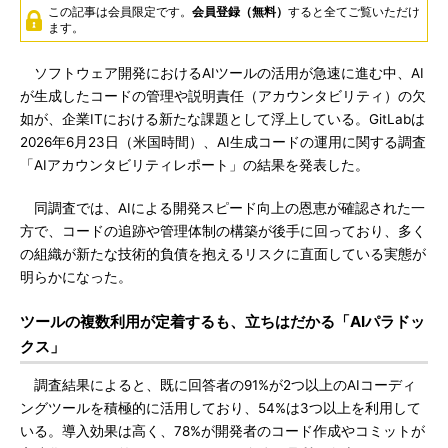
この記事は会員限定です。
会員登録（無料）
すると全てご覧いただけ
ます。
ソフトウェア開発におけるAIツールの活用が急速に進む中、AI
が生成したコードの管理や説明責任（アカウンタビリティ）の欠
如が、企業ITにおける新たな課題として浮上している。GitLabは
2026年6月23日（米国時間）、AI生成コードの運用に関する調査
「AIアカウンタビリティレポート」の結果を発表した。
同調査では、AIによる開発スピード向上の恩恵が確認された一
方で、コードの追跡や管理体制の構築が後手に回っており、多く
の組織が新たな技術的負債を抱えるリスクに直面している実態が
明らかになった。
ツールの複数利用が定着するも、立ちはだかる「AIパラドッ
クス」
調査結果によると、既に回答者の91%が2つ以上のAIコーディ
ングツールを積極的に活用しており、54%は3つ以上を利用して
いる。導入効果は高く、78%が開発者のコード作成やコミットが