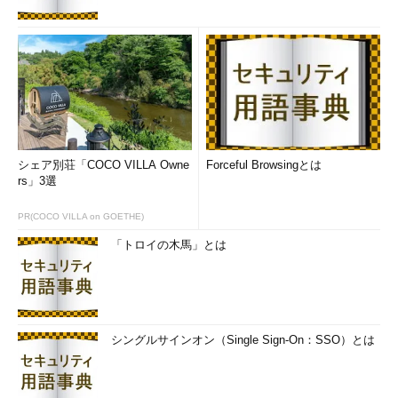
シェア別荘「COCO VILLA Owne
Forceful Browsingとは
rs」3選
PR(COCO VILLA on GOETHE)
「トロイの木馬」とは
シングルサインオン（Single Sign-On：SSO）とは