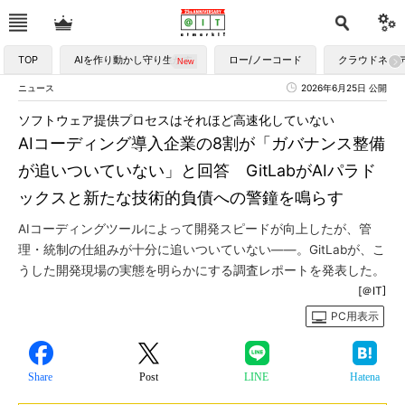
TOP
AIを作り動かし守り生かす
ロー/ノーコード
クラウドネイ
ニュース
2026年6月25日 公開
ソフトウェア提供プロセスはそれほど高速化していない
AIコーディング導入企業の8割が「ガバナンス整備
が追いついていない」と回答 GitLabがAIパラド
ックスと新たな技術的負債への警鐘を鳴らす
AIコーディングツールによって開発スピードが向上したが、管
理・統制の仕組みが十分に追いついていない――。GitLabが、こ
うした開発現場の実態を明らかにする調査レポートを発表した。
[＠IT]
PC用表示
Share
Post
LINE
Hatena