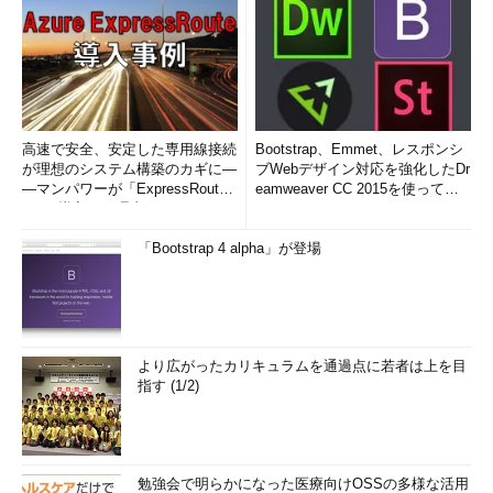
高速で安全、安定した専用線接続
Bootstrap、Emmet、レスポンシ
が理想のシステム構築のカギに―
ブWebデザイン対応を強化したDr
―マンパワーが「ExpressRout
eamweaver CC 2015を使って
e」を導入した理由
み...
「Bootstrap 4 alpha」が登場
より広がったカリキュラムを通過点に若者は上を目
指す (1/2)
勉強会で明らかになった医療向けOSSの多様な活用