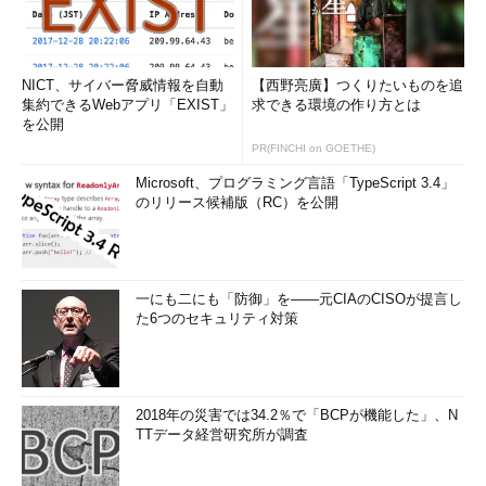
NICT、サイバー脅威情報を自動
【西野亮廣】つくりたいものを追
集約できるWebアプリ「EXIST」
求できる環境の作り方とは
を公開
PR(FINCHI on GOETHE)
Microsoft、プログラミング言語「TypeScript 3.4」
のリリース候補版（RC）を公開
一にも二にも「防御」を――元CIAのCISOが提言し
た6つのセキュリティ対策
2018年の災害では34.2％で「BCPが機能した」、N
TTデータ経営研究所が調査