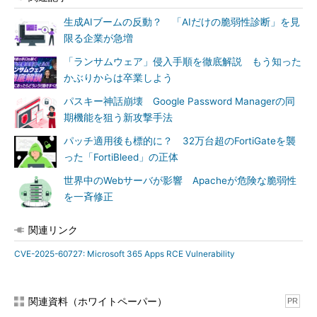
生成AIブームの反動？ 「AIだけの脆弱性診断」を見
限る企業が急増
「ランサムウェア」侵入手順を徹底解説 もう知った
かぶりからは卒業しよう
パスキー神話崩壊 Google Password Managerの同
期機能を狙う新攻撃手法
パッチ適用後も標的に？ 32万台超のFortiGateを襲
った「FortiBleed」の正体
世界中のWebサーバが影響 Apacheが危険な脆弱性
を一斉修正
関連リンク
CVE-2025-60727: Microsoft 365 Apps RCE Vulnerability
関連資料（ホワイトペーパー）
PR