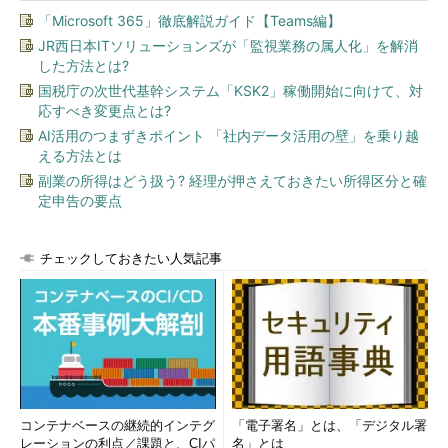
「Microsoft 365」徹底解説ガイド【Teams編】
JR西日本ITソリューションズが「監視業務の属人化」を解消
した方法とは?
国税庁の次世代基幹システム「KSK2」稼働開始に向けて、対
応すべき変更点とは?
AI活用のつまずきポイント 「社内データ活用の壁」を乗り越
える方法とは
副業の所得はどう扱う? 経理が押さえておきたい所得区分と確
定申告の要点
チェックしておきたい人気記事
コンテナベースの継続的インテグ
「電子署名」とは、「デジタル署
レーションの利点／課題と、CIパ
名」とは