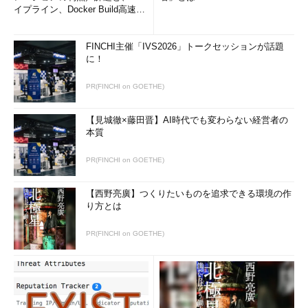
イプライン、Docker Build高速化
のコツ (1/2...
FINCHI主催「IVS2026」トークセッションが話題
に！
PR(FINCHI on GOETHE)
【見城徹×藤田晋】AI時代でも変わらない経営者の
本質
PR(FINCHI on GOETHE)
【西野亮廣】つくりたいものを追求できる環境の作
り方とは
PR(FINCHI on GOETHE)