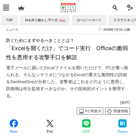
TOP
AIを作り動かし守り生かす
ロー/ノーコード
クラウドネイ
ニュース
2026年7月1日 公開
防ぐためにまずやるべきこととは？
「Excelを開くだけ」でコード実行 Officeの脆弱
性を悪用する攻撃手口を解説
電子メールに届いたExcelファイルを開いただけで、PCが乗っ取
られる。そんなシナリオにつながるExcelの重大な脆弱性の詳細
をSentinelOneが分析した。攻撃者はこれをどのように悪用し、
防御側は何を監視すべきなのか。その技術的ポイントを整理す
る。
[＠IT]
PC用表示
関連情報
Share
Post
LINE
Hatena