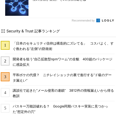
Recommended by
Security & Trust 記事ランキング
「日本のセキュリティ信仰は構造的にズレてる」 コスパよく、す
ぐ救われる“左側”の防衛術
開発者を狙う“自己拡散型npmワーム”の全貌 400超のパッケージ
に感染拡大
平和ボケの代償？ ニチレイショックの裏で進行する“ド級のデー
タ漏えい”
講談社で起きた“メール侵害の連鎖” 3812件の情報漏えいから得る
教訓
パスキー万能説破れる？ Google同期パスキー実装に見つかっ
た“想定外の穴”