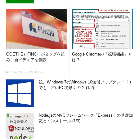
GOETHEとFINCHIがタッグを組
Google Chromeの「拡張機能」と
み、新メディアを創設
は？
PR(FINCHI on GOETHE)
祝、Windows 7のWindows 10無償アップグレード！
でも、古いPCで動くの？ (1/2)
Node.jsのMVCフレームワーク「Express」の基礎知
識とインストール (1/3)