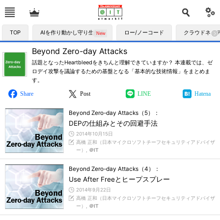
TOP
AIを作り動かし守り生かす
ロー/ノーコード
クラウドネイ
Beyond Zero-day Attacks
話題となったHeartbleedをきちんと理解できていますか？ 本連載では、ゼ
ロデイ攻撃を議論するための基盤となる「基本的な技術情報」をまとめま
す。
Share
Post
LINE
Hatena
Beyond Zero-day Attacks（5）：
DEPの仕組みとその回避手法
2014年10月15日
高橋 正和（日本マイクロソフトチーフセキュリティアドバイザ
ー）,
＠IT
Beyond Zero-day Attacks（4）：
Use After Freeとヒープスプレー
2014年9月22日
高橋 正和（日本マイクロソフトチーフセキュリティアドバイザ
ー）,
＠IT