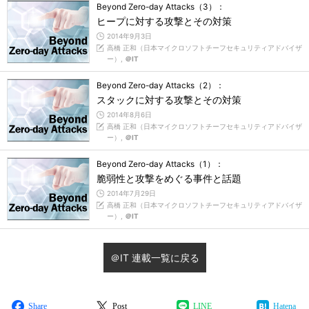
Beyond Zero-day Attacks（3）：
ヒープに対する攻撃とその対策
2014年9月3日
高橋 正和（日本マイクロソフトチーフセキュリティアドバイザ
ー）,
＠IT
Beyond Zero-day Attacks（2）：
スタックに対する攻撃とその対策
2014年8月6日
高橋 正和（日本マイクロソフトチーフセキュリティアドバイザ
ー）,
＠IT
Beyond Zero-day Attacks（1）：
脆弱性と攻撃をめぐる事件と話題
2014年7月29日
高橋 正和（日本マイクロソフトチーフセキュリティアドバイザ
ー）,
＠IT
＠IT 連載一覧に戻る
Share
Post
LINE
Hatena