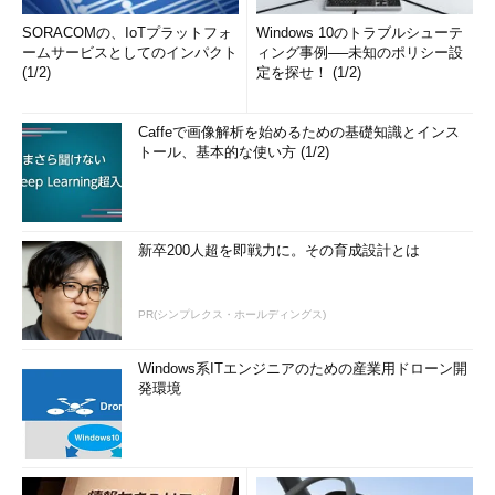
SORACOMの、IoTプラットフォ
Windows 10のトラブルシューテ
ームサービスとしてのインパクト
ィング事例──未知のポリシー設
(1/2)
定を探せ！ (1/2)
Caffeで画像解析を始めるための基礎知識とインス
トール、基本的な使い方 (1/2)
新卒200人超を即戦力に。その育成設計とは
PR(シンプレクス・ホールディングス)
Windows系ITエンジニアのための産業用ドローン開
発環境