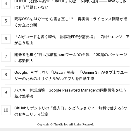
COBOLっぽさを残す「JaBOL」の是非を問い直す――Javaらしさ
はもう問題じゃない
既存OSSをAIで“一から書き直し”？ 再実装・ライセンス回避が招
く対立と分断
「AIがコードを書く時代、新職種FDEが需要増」 7割のエンジニア
が思う理由
開発者を狙う“自己拡散型npmワーム”の全貌 400超のパッケージ
に感染拡大
Google、AIブラウザ「Disco」発表 「Gemini 3」がタブ上でユー
ザーのためのオリジナルWebアプリを自動生成
パスキー神話崩壊 Google Password Managerの同期機能を狙う
新攻撃手法
GitHubリポジトリの「侵入口」をどうふさぐ？ 無料で使える6つ
のセキュリティ設定
Copyright © ITmedia Inc. All Rights Reserved.