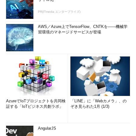
PR(ITmedia エンタープライズ)
AWS／Azure上でTensorFlow、CNTKを――機械学
習環境のマネージドサービスが登場
AzureでIoTプロジェクトを共同検
「LINE」に「Webカメラ」、の
証する「IoTビジネス共創ラボ」
ぞき見られた1月 (1/3)
AngularJS